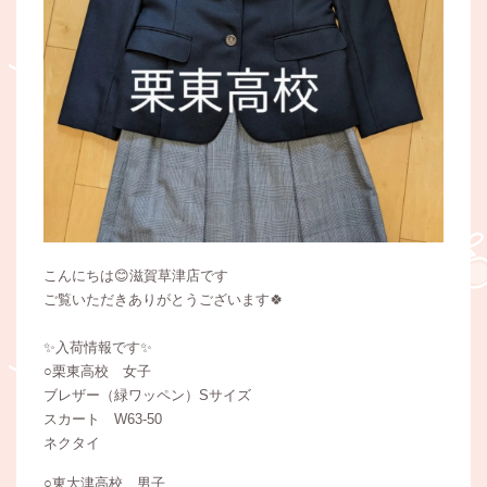
こんにちは😊滋賀草津店です
ご覧いただきありがとうございます🍀
✨入荷情報です✨
○栗東高校 女子
ブレザー（緑ワッペン）Sサイズ
スカート W63-50
ネクタイ
○東大津高校 男子