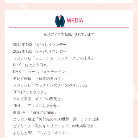
MEDIA
各メディアでも紹介されています
・2015年TBS 「がっちりマンデー」
・2022年TBS 「がっちりマンデー」
・フジテレビ「フューチャーランナーズ17の未来」
・NHK「おはよう日本」
・NHK「ニュースウォッチナイン」
・テレビ朝日 「日本のチカラ」
・フジテレビ「ウッチャンのクイズやさしいね」
・TBS [グッとラック」
・テレビ東京「ガイアの夜明け」
・TBS 「アッコにおまかせ」
・東京FM 「one morning」
・ニッポン放送「阿部亮のNGO世界一周」ラジオ出演
・ビズリーチ「私のキャリアアップ」web掲載取材
・よしもとBS「ワシんとこポスト」