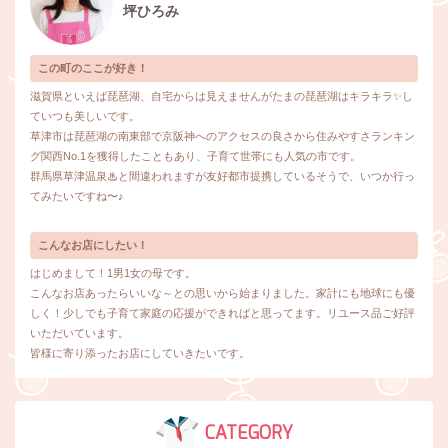
坪ひろみ
この町のここが好き！
滋賀県といえば琵琶湖、自宅からは見えませんがたまの琵琶湖はキラキラ✨し
ていつも美しいです。
草津市は琵琶湖の南東部で京阪神へのアクセスの良さから住みやすさランキン
グ関西No.1を獲得したこともあり、子育て世帯にも人気の市です。
群馬県草津温泉♨と間違われますが友好都市提携しているそうで、いつか行っ
てみたいですね〜♪
こんなお店にしたい！
はじめまして！1男1女の母です。
こんなお店あったらいいな～との思いから始まりました。家計にも地球にも優
しく！少しでも子育て家庭の応援ができればと思ってます。リユース品ご好評
いただいています。
皆様に寄り添ったお店にしていきたいです。
CATEGORY