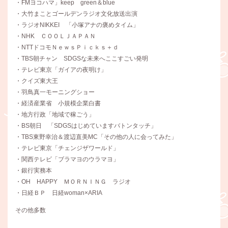
・FMヨコハマ」keep green＆blue
・大竹まことゴールデンラジオ文化放送出演
・ラジオNIKKEI 「小塚アナの褒めタイム」
・NHK ＣＯＯＬＪＡＰＡＮ
・NTTドコモＮｅｗｓＰｉｃｋｓ＋ｄ
・TBS朝チャン SDGSな未来へここすごい発明
・テレビ東京「ガイアの夜明け」
・クイズ東大王
・羽鳥真一モーニングショー
・経済産業省 小規模企業白書
・地方行政「地域で稼ごう」
・BS朝日 「SDGSはじめていますバトンタッチ」
・TBS東野幸治＆渡辺直美MC「その他の人に会ってみた」
・テレビ東京「チェンジザワールド」
・関西テレビ「ブラマヨのウラマヨ」
・銀行実務本
・OH HAPPY ＭＯＲＮＩＮＧ ラジオ
・日経ＢＰ 日経woman×ARIA
その他多数