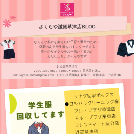
さくらや滋賀草津店BLOG
なんとか家計を抑えたい子育て世帯のために
愛着のある学⽣服をバトンタッチする
幸せのサイクルをお⼿伝いするのが
わたしたち、さくらやです
滋賀県草津市
090-1089-5829（10:00〜16:00）日祝日お休み
sakuraya.kusatsu@gmail.com ただいま店舗無し営業中 現物確認・ご試着OK