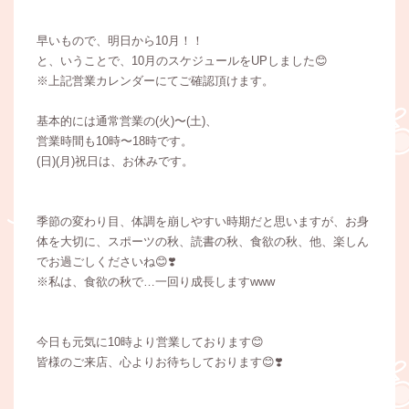
早いもので、明日から10月！！
と、いうことで、10月のスケジュールをUPしました😊
※上記営業カレンダーにてご確認頂けます。
基本的には通常営業の(火)〜(土)、
営業時間も10時〜18時です。
(日)(月)祝日は、お休みです。
季節の変わり目、体調を崩しやすい時期だと思いますが、お身
体を大切に、スポーツの秋、読書の秋、食欲の秋、他、楽しん
でお過ごしくださいね😊❣️
※私は、食欲の秋で…一回り成長しますwww
今日も元気に10時より営業しております😊
皆様のご来店、心よりお待ちしております😊❣️