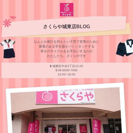
さくらや城東店BLOG
なんとか家計を抑えたい子育て世帯のために
愛着のある学⽣服をバトンタッチする
幸せのサイクルをお⼿伝いするのが
わたしたち、さくらやです
城東区中央3丁目10-20
06-6939-7006
10:00~18:00