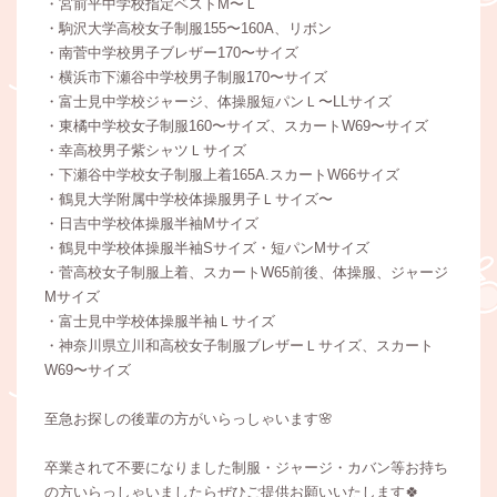
・宮前平中学校指定ベストM〜Ｌ
・駒沢大学高校女子制服155〜160A、リボン
・南菅中学校男子ブレザー170〜サイズ
・横浜市下瀬谷中学校男子制服170〜サイズ
・富士見中学校ジャージ、体操服短パンＬ〜LLサイズ
・東橘中学校女子制服160〜サイズ、スカートW69〜サイズ
・幸高校男子紫シャツＬサイズ
・下瀬谷中学校女子制服上着165A.スカートW66サイズ
・鶴見大学附属中学校体操服男子Ｌサイズ〜
・日吉中学校体操服半袖Mサイズ
・鶴見中学校体操服半袖Sサイズ・短パンMサイズ
・菅高校女子制服上着、スカートW65前後、体操服、ジャージ
Mサイズ
・富士見中学校体操服半袖Ｌサイズ
・神奈川県立川和高校女子制服ブレザーＬサイズ、スカート
W69〜サイズ
至急お探しの後輩の方がいらっしゃいます🌸
卒業されて不要になりました制服・ジャージ・カバン等お持ち
の方いらっしゃいましたらぜひご提供お願いいたします🍀