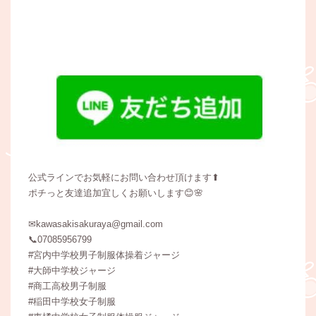
公式ラインでお気軽にお問い合わせ頂けます⬆
ポチっと友達追加宜しくお願いします😊🌸
✉kawasakisakuraya@gmail.com
📞07085956799
#宮内中学校男子制服体操着ジャージ
#大師中学校ジャージ
#商工高校男子制服
#稲田中学校女子制服