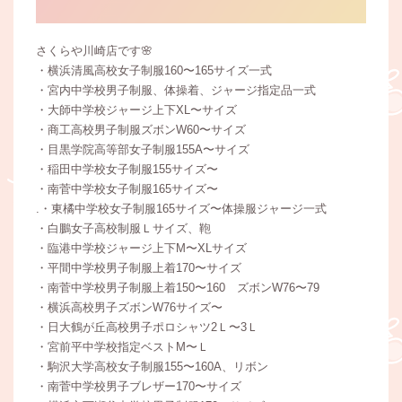
さくらや川崎店です🌸
・横浜清風高校女子制服160〜165サイズ一式
・宮内中学校男子制服、体操着、ジャージ指定品一式
・大師中学校ジャージ上下XL〜サイズ
・商工高校男子制服ズボンW60〜サイズ
・目黒学院高等部女子制服155A〜サイズ
・稲田中学校女子制服155サイズ〜
・南菅中学校女子制服165サイズ〜
.・東橘中学校女子制服165サイズ〜体操服ジャージ一式
・白鵬女子高校制服Ｌサイズ、鞄
・臨港中学校ジャージ上下M〜XLサイズ
・平間中学校男子制服上着170〜サイズ
・南菅中学校男子制服上着150〜160 ズボンW76〜79
・横浜高校男子ズボンW76サイズ〜
・日大鶴が丘高校男子ポロシャツ2Ｌ〜3Ｌ
・宮前平中学校指定ベストM〜Ｌ
・駒沢大学高校女子制服155〜160A、リボン
・南菅中学校男子ブレザー170〜サイズ