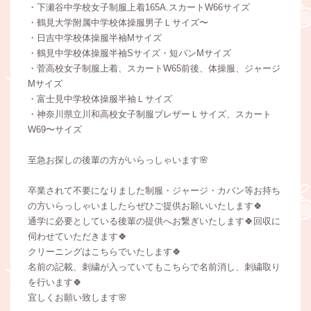
・下瀬谷中学校女子制服上着165A.スカートW66サイズ
・鶴見大学附属中学校体操服男子Ｌサイズ〜
・日吉中学校体操服半袖Mサイズ
・鶴見中学校体操服半袖Sサイズ・短パンMサイズ
・菅高校女子制服上着、スカートW65前後、体操服、ジャージ
Mサイズ
・富士見中学校体操服半袖Ｌサイズ
・神奈川県立川和高校女子制服ブレザーＬサイズ、スカート
W69〜サイズ
至急お探しの後輩の方がいらっしゃいます🌸
卒業されて不要になりました制服・ジャージ・カバン等お持ち
の方いらっしゃいましたらぜひご提供お願いいたします🍀
通学に必要としている後輩の提供へお繋ぎいたします🍀回収に
伺わせていただきます🍀
クリーニングはこちらでいたします🍀
名前の記載、刺繍が入っていてもこちらで名前消し、刺繍取り
を行います🍀
宜しくお願い致します🌸