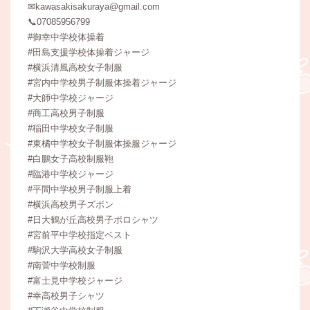
✉kawasakisakuraya@gmail.com
📞07085956799
#御幸中学校体操着
#田島支援学校体操着ジャージ
#横浜清風高校女子制服
#宮内中学校男子制服体操着ジャージ
#大師中学校ジャージ
#商工高校男子制服
#稲田中学校女子制服
#東橘中学校女子制服体操服ジャージ
#白鵬女子高校制服鞄
#臨港中学校ジャージ
#平間中学校男子制服上着
#横浜高校男子ズボン
#日大鶴が丘高校男子ポロシャツ
#宮前平中学校指定ベスト
#駒沢大学高校女子制服
#南菅中学校制服
#富士見中学校ジャージ
#幸高校男子シャツ