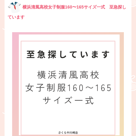
横浜清風高校女子制服160〜165サイズ一式 至急探し
ています