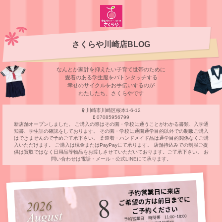
さくらや川崎店BLOG
なんとか家計を抑えたい子育て世帯のために
愛着のある学⽣服をバトンタッチする
幸せのサイクルをお⼿伝いするのが
わたしたち、さくらやです
川崎市川崎区桜本1-6-12
07085956799
新店舗オープンしました。 ご購入の際はその園・学校に通うことがわかる書類、入学通
知書、学生証の確認をしております。 その園・学校に通園通学目的以外での制服ご購入
はできませんので予めご了承下さい。 柔道着・ハンドメイド品は通学目的関係なくご購
入いただけます。 ご購入は現金またはPayPayにて承ります。 店舗持込みでの制服ご提
供は買取ではなく日用品等物品をお渡しさせていただいております。ご了承下さい。 お
問い合わせは電話・メール・公式LINEにて承ります。