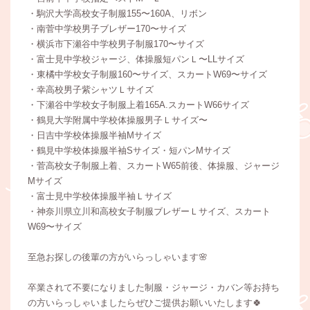
・駒沢大学高校女子制服155〜160A、リボン
・南菅中学校男子ブレザー170〜サイズ
・横浜市下瀬谷中学校男子制服170〜サイズ
・富士見中学校ジャージ、体操服短パンＬ〜LLサイズ
・東橘中学校女子制服160〜サイズ、スカートW69〜サイズ
・幸高校男子紫シャツＬサイズ
・下瀬谷中学校女子制服上着165A.スカートW66サイズ
・鶴見大学附属中学校体操服男子Ｌサイズ〜
・日吉中学校体操服半袖Mサイズ
・鶴見中学校体操服半袖Sサイズ・短パンMサイズ
・菅高校女子制服上着、スカートW65前後、体操服、ジャージ
Mサイズ
・富士見中学校体操服半袖Ｌサイズ
・神奈川県立川和高校女子制服ブレザーＬサイズ、スカート
W69〜サイズ
至急お探しの後輩の方がいらっしゃいます🌸
卒業されて不要になりました制服・ジャージ・カバン等お持ち
の方いらっしゃいましたらぜひご提供お願いいたします🍀