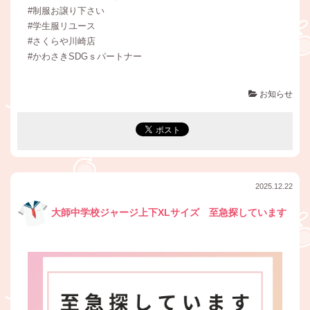
#制服お譲り下さい
#学生服リユース
#さくらや川崎店
#かわさきSDGｓパートナー
お知らせ
2025.12.22
大師中学校ジャージ上下XLサイズ 至急探しています