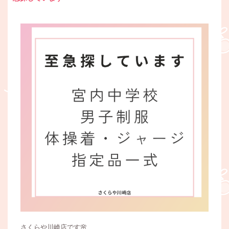
さくらや川崎店です🌸