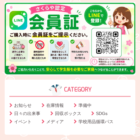
CATEGORY
お知らせ
在庫情報
準備中
日々の出来事
回収ボックス
SDGs
イベント
メディア
学校用品循環パス