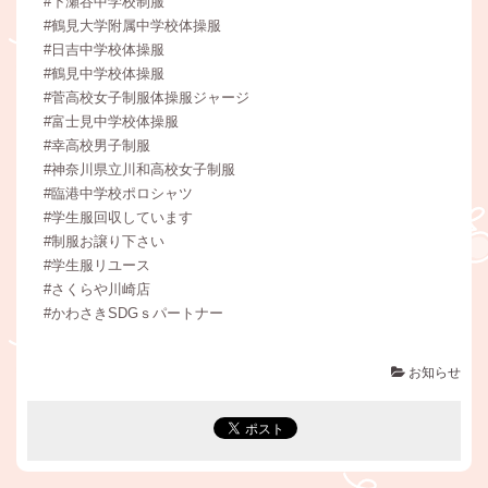
#下瀬谷中学校制服
#鶴見大学附属中学校体操服
#日吉中学校体操服
#鶴見中学校体操服
#菅高校女子制服体操服ジャージ
#富士見中学校体操服
#幸高校男子制服
#神奈川県立川和高校女子制服
#臨港中学校ポロシャツ
#学生服回収しています
#制服お譲り下さい
#学生服リユース
#さくらや川崎店
#かわさきSDGｓパートナー
お知らせ