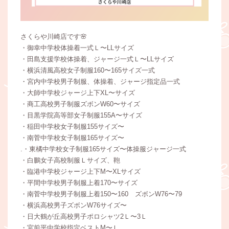
さくらや川崎店です🌸
・御幸中学校体操着一式Ｌ〜LLサイズ
・田島支援学校体操着、ジャージ一式Ｌ〜LLサイズ
・横浜清風高校女子制服160〜165サイズ一式
・宮内中学校男子制服、体操着、ジャージ指定品一式
・大師中学校ジャージ上下XL〜サイズ
・商工高校男子制服ズボンW60〜サイズ
・目黒学院高等部女子制服155A〜サイズ
・稲田中学校女子制服155サイズ〜
・南菅中学校女子制服165サイズ〜
.・東橘中学校女子制服165サイズ〜体操服ジャージ一式
・白鵬女子高校制服Ｌサイズ、鞄
・臨港中学校ジャージ上下M〜XLサイズ
・平間中学校男子制服上着170〜サイズ
・南菅中学校男子制服上着150〜160 ズボンW76〜79
・横浜高校男子ズボンW76サイズ〜
・日大鶴が丘高校男子ポロシャツ2Ｌ〜3Ｌ
・宮前平中学校指定ベストM〜Ｌ