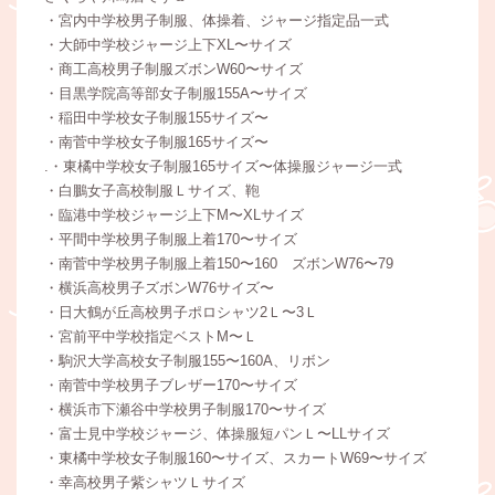
・宮内中学校男子制服、体操着、ジャージ指定品一式
・大師中学校ジャージ上下XL〜サイズ
・商工高校男子制服ズボンW60〜サイズ
・目黒学院高等部女子制服155A〜サイズ
・稲田中学校女子制服155サイズ〜
・南菅中学校女子制服165サイズ〜
.・東橘中学校女子制服165サイズ〜体操服ジャージ一式
・白鵬女子高校制服Ｌサイズ、鞄
・臨港中学校ジャージ上下M〜XLサイズ
・平間中学校男子制服上着170〜サイズ
・南菅中学校男子制服上着150〜160 ズボンW76〜79
・横浜高校男子ズボンW76サイズ〜
・日大鶴が丘高校男子ポロシャツ2Ｌ〜3Ｌ
・宮前平中学校指定ベストM〜Ｌ
・駒沢大学高校女子制服155〜160A、リボン
・南菅中学校男子ブレザー170〜サイズ
・横浜市下瀬谷中学校男子制服170〜サイズ
・富士見中学校ジャージ、体操服短パンＬ〜LLサイズ
・東橘中学校女子制服160〜サイズ、スカートW69〜サイズ
・幸高校男子紫シャツＬサイズ