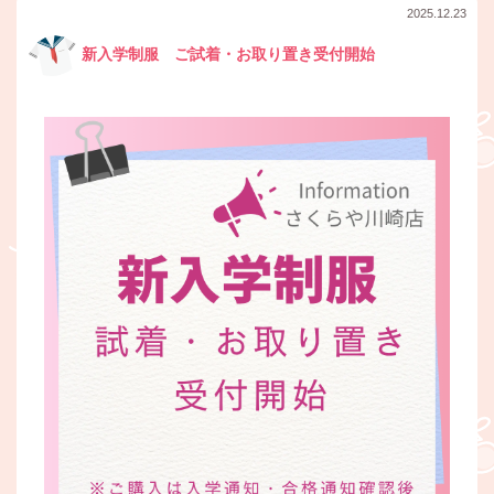
2025.12.23
新入学制服 ご試着・お取り置き受付開始