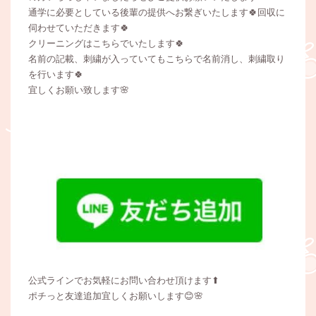
通学に必要としている後輩の提供へお繋ぎいたします🍀回収に
伺わせていただきます🍀
クリーニングはこちらでいたします🍀
名前の記載、刺繍が入っていてもこちらで名前消し、刺繍取り
を行います🍀
宜しくお願い致します🌸
公式ラインでお気軽にお問い合わせ頂けます⬆
ポチっと友達追加宜しくお願いします😊🌸