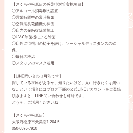
【さくらや松原店の感染症対策実施項目】
◯アルコール消毒剤の設置
◯営業時間中の常時換気
◯空気消臭殺菌機の稼働
◯店内の光触媒除菌施工
◯UV-C除菌機による除菌
◯店外に待機用の椅子を設け、ソーシャルディスタンスの確
保。
◯毎日の検温
◯スタッフのマスク着用
【LINE問い合わせ可能です】
探している在庫があるか、知りたいけど、見に行きたくは無い
な…という場合にはブログ下部の公式LINEアカウントをご登録
頂きますと、LINE問い合わせも可能です。
どうぞ、ご活用くださいね！
【さくらや松原店】
大阪府松原市天美南1-204-5
050-6876-7910