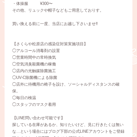
・体操服 ¥300〜
その他、リュックや帽子などもご用意しておりす。
買い換える前に一度、当店にお越し下さいませ‼️
【さくらや松原店の感染症対策実施項目】
◯アルコール消毒剤の設置
◯営業時間中の常時換気
◯空気消臭殺菌機の稼働
◯店内の光触媒除菌施工
◯UV-C除菌機による除菌
◯店外に待機用の椅子を設け、ソーシャルディスタンスの確
保。
◯毎日の検温
◯スタッフのマスク着用
【LINE問い合わせ可能です】
探している在庫があるか、知りたいけど、見に行きたくは無い
な…という場合にはブログ下部の公式LINEアカウントをご登録