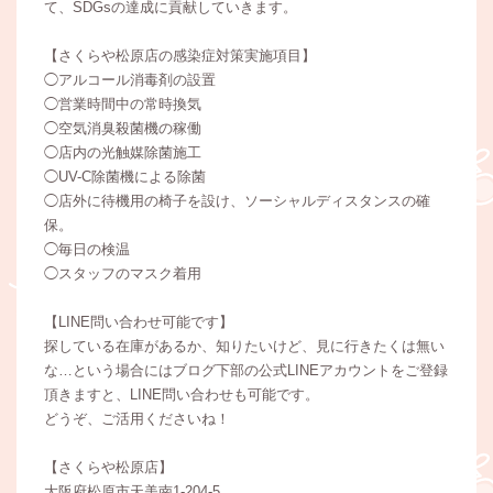
て、SDGsの達成に貢献していきます。
【さくらや松原店の感染症対策実施項目】
◯アルコール消毒剤の設置
◯営業時間中の常時換気
◯空気消臭殺菌機の稼働
◯店内の光触媒除菌施工
◯UV-C除菌機による除菌
◯店外に待機用の椅子を設け、ソーシャルディスタンスの確
保。
◯毎日の検温
◯スタッフのマスク着用
【LINE問い合わせ可能です】
探している在庫があるか、知りたいけど、見に行きたくは無い
な…という場合にはブログ下部の公式LINEアカウントをご登録
頂きますと、LINE問い合わせも可能です。
どうぞ、ご活用くださいね！
【さくらや松原店】
大阪府松原市天美南1-204-5