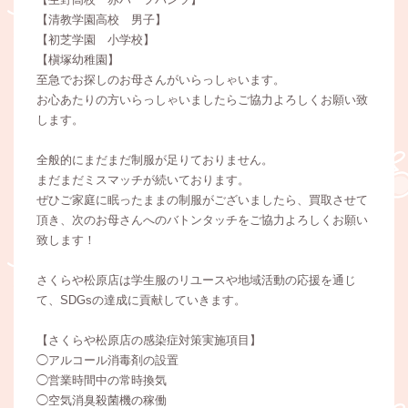
【清教学園高校 男子】
【初芝学園 小学校】
【槇塚幼稚園】
至急でお探しのお母さんがいらっしゃいます。
お心あたりの方いらっしゃいましたらご協力よろしくお願い致
します。
全般的にまだまだ制服が足りておりません。
まだまだミスマッチが続いております。
ぜひご家庭に眠ったままの制服がございましたら、買取させて
頂き、次のお母さんへのバトンタッチをご協力よろしくお願い
致します！
さくらや松原店は学生服のリユースや地域活動の応援を通じ
て、SDGsの達成に貢献していきます。
【さくらや松原店の感染症対策実施項目】
◯アルコール消毒剤の設置
◯営業時間中の常時換気
◯空気消臭殺菌機の稼働