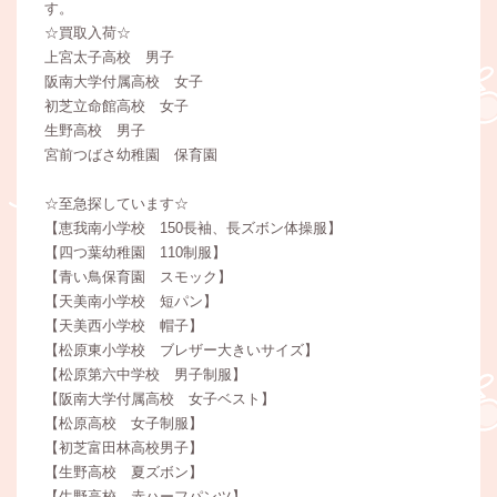
す。
☆買取入荷☆
上宮太子高校 男子
阪南大学付属高校 女子
初芝立命館高校 女子
生野高校 男子
宮前つばさ幼稚園 保育園
☆至急探しています☆
【恵我南小学校 150長袖、長ズボン体操服】
【四つ葉幼稚園 110制服】
【青い鳥保育園 スモック】
【天美南小学校 短パン】
【天美西小学校 帽子】
【松原東小学校 ブレザー大きいサイズ】
【松原第六中学校 男子制服】
【阪南大学付属高校 女子ベスト】
【松原高校 女子制服】
【初芝富田林高校男子】
【生野高校 夏ズボン】
【生野高校 赤ハーフパンツ】