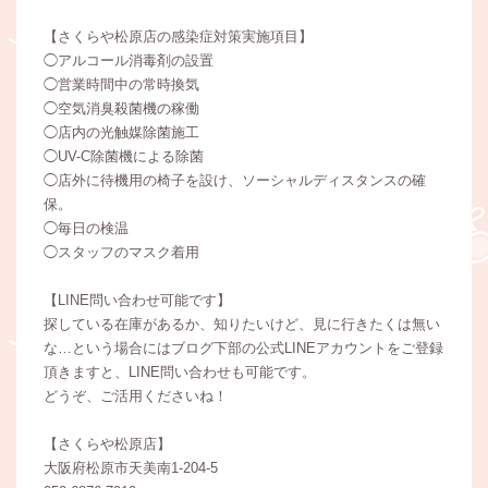
【さくらや松原店の感染症対策実施項目】
◯アルコール消毒剤の設置
◯営業時間中の常時換気
◯空気消臭殺菌機の稼働
◯店内の光触媒除菌施工
◯UV-C除菌機による除菌
◯店外に待機用の椅子を設け、ソーシャルディスタンスの確
保。
◯毎日の検温
◯スタッフのマスク着用
【LINE問い合わせ可能です】
探している在庫があるか、知りたいけど、見に行きたくは無い
な…という場合にはブログ下部の公式LINEアカウントをご登録
頂きますと、LINE問い合わせも可能です。
どうぞ、ご活用くださいね！
【さくらや松原店】
大阪府松原市天美南1-204-5