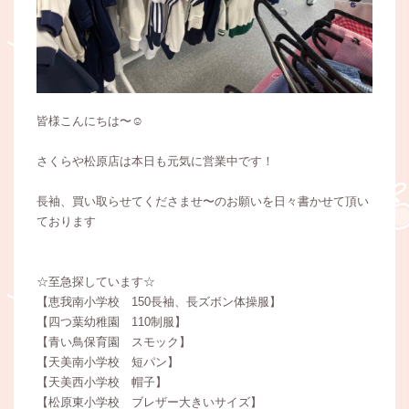
皆様こんにちは〜☺️
さくらや松原店は本日も元気に営業中です！
長袖、買い取らせてくださませ〜のお願いを日々書かせて頂い
ております
☆至急探しています☆
【恵我南小学校 150長袖、長ズボン体操服】
【四つ葉幼稚園 110制服】
【青い鳥保育園 スモック】
【天美南小学校 短パン】
【天美西小学校 帽子】
【松原東小学校 ブレザー大きいサイズ】