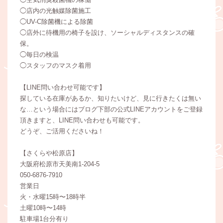
◯店内の光触媒除菌施工
◯UV-C除菌機による除菌
◯店外に待機用の椅子を設け、ソーシャルディスタンスの確
保。
◯毎日の検温
◯スタッフのマスク着用
【LINE問い合わせ可能です】
探している在庫があるか、知りたいけど、見に行きたくは無い
な…という場合にはブログ下部の公式LINEアカウントをご登録
頂きますと、LINE問い合わせも可能です。
どうぞ、ご活用くださいね！
【さくらや松原店】
大阪府松原市天美南1-204-5
050-6876-7910
営業日
火・水曜15時〜18時半
土曜10時〜14時
駐車場1台分有り