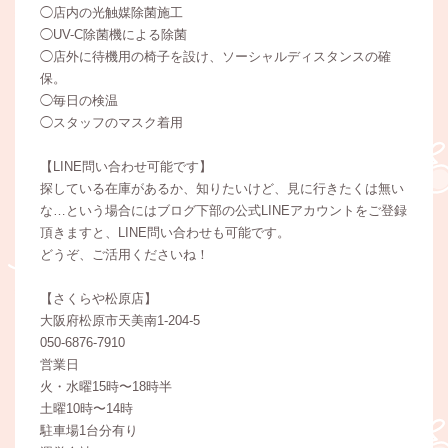
◯店内の光触媒除菌施工
◯UV-C除菌機による除菌
◯店外に待機用の椅子を設け、ソーシャルディスタンスの確
保。
◯毎日の検温
◯スタッフのマスク着用
【LINE問い合わせ可能です】
探している在庫があるか、知りたいけど、見に行きたくは無い
な…という場合にはブログ下部の公式LINEアカウントをご登録
頂きますと、LINE問い合わせも可能です。
どうぞ、ご活用くださいね！
【さくらや松原店】
大阪府松原市天美南1-204-5
050-6876-7910
営業日
火・水曜15時〜18時半
土曜10時〜14時
駐車場1台分有り