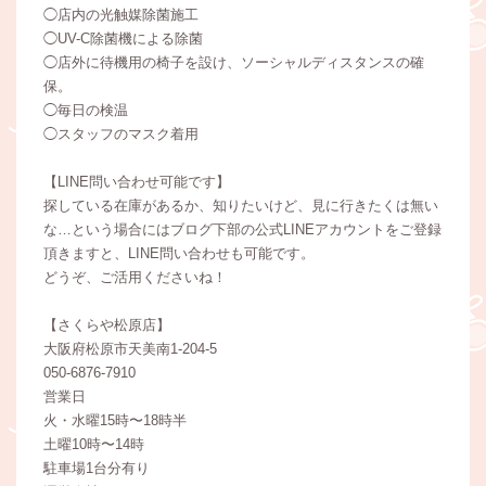
◯店内の光触媒除菌施工
◯UV-C除菌機による除菌
◯店外に待機用の椅子を設け、ソーシャルディスタンスの確
保。
◯毎日の検温
◯スタッフのマスク着用
【LINE問い合わせ可能です】
探している在庫があるか、知りたいけど、見に行きたくは無い
な…という場合にはブログ下部の公式LINEアカウントをご登録
頂きますと、LINE問い合わせも可能です。
どうぞ、ご活用くださいね！
【さくらや松原店】
大阪府松原市天美南1-204-5
050-6876-7910
営業日
火・水曜15時〜18時半
土曜10時〜14時
駐車場1台分有り