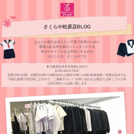
さくらや松原店BLOG
なんとか家計を抑えたい子育て世帯のために
愛着のある学⽣服をバトンタッチする
幸せのサイクルをお⼿伝いするのが
わたしたち、さくらやです
大阪府松原市天美南1-204-5
050-6876-7910
営業日時○火曜、水曜日15時〜18時30分○土曜日10時〜14時○駐車場有＊営業日以外でも
可能な範囲で対応致しますので、ご連絡下さい＊ お問い合わせは電話では無くブログ内
公式LINEからお願い致します