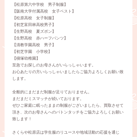
【松原第六中学校 男子制服】
【阪南大学付属高校 女子ベスト】
【松原高校 女子制服】
【初芝富田林高校男子】
【生野高校 夏ズボン】
【生野高校 赤ハーフパンツ】
【清教学園高校 男子】
【初芝学園 小学校】
【槇塚幼稚園】
至急でお探しのお母さんがいらっしゃいます。
お心あたりの方いらっしゃいましたらご協力よろしくお願い致
します。
全般的にまだまだ制服が足りておりません。
まだまだミスマッチが続いております。
ぜひご家庭に眠ったままの制服がございましたら、買取させて
頂き、次のお母さんへのバトンタッチをご協力よろしくお願い
致します！
さくらや松原店は学生服のリユースや地域活動の応援を通じ