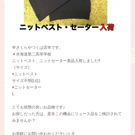
🌸さくらやつくば店🌸です。
＃水海道第二高等学校
ニットベスト、ニットセーター美品入荷しました‼️
［サイズ］
◉ニットベスト
サイズ不明(L位)
◉ニットセーター
L
とても状態の良いお品物です♪
お探しだった方は、是非この機会にリュース品をご検討されて
みませんか？
お気軽にお問い合わせください☆彡