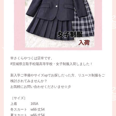
🌸さくらやつくば店🌸です。
#茨城県立取手松陽高等学校・女子制服入荷しました！
新入学ご準備やサイズupでお探しだった方、リユース制服をご
検討されてみませんか？
お気軽にお問い合わせくださいませ☆彡
［サイズ］
上着 165A
冬スカート w66-丈54
夏スカート w66-丈54