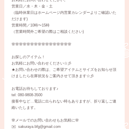
営業日／水・木・金・土
（臨時休業日はホームページ内営業カレンダーよりご確認いた
だけます)
営業時間／10時〜15時
（営業時間外ご希望の際はご相談ください)
🌸🌸🌸🌸🌸🌸🌸🌸🌸🌸🌸🌸🌸🌸🌸🌸
お探しのアイテム！
お気軽にお問い合わせください☆彡
★お問い合わせの際は、ご希望アイテムとサイズをお知らせ頂
けましたら在庫状況をご案内させて頂きます☆彡
お電話お待ちしております♪
tel: 080-9808-3500
接客中など…電話に出られない時もありますが、折り返しご連
絡いたします。
🌸メールでのお問い合わせもお気軽に🌸
✉️ sakuraya.bfg@gmail.com