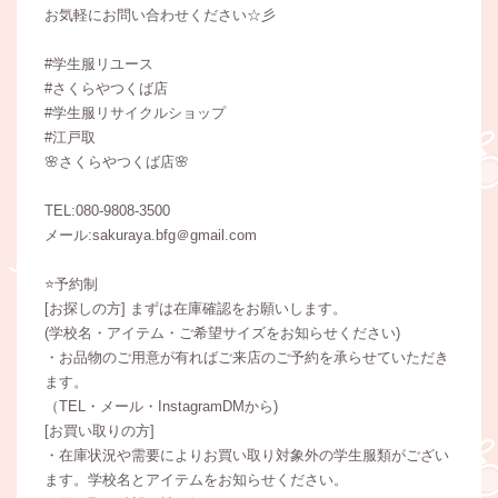
お気軽にお問い合わせください☆彡
#学生服リユース
#さくらやつくば店
#学生服リサイクルショップ
#江戸取
🌸さくらやつくば店🌸
TEL:080-9808-3500
メール:sakuraya.bfg＠gmail.com
⭐️予約制
[お探しの方] まずは在庫確認をお願いします。
(学校名・アイテム・ご希望サイズをお知らせください)
・お品物のご用意が有ればご来店のご予約を承らせていただき
ます。
（TEL・メール・InstagramDMから)
[お買い取りの方]
・在庫状況や需要によりお買い取り対象外の学生服類がござい
ます。学校名とアイテムをお知らせください。