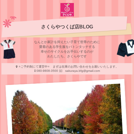
さくらやつくば店BLOG
なんとか家計を抑えたい子育て世帯のために
愛着のある学⽣服をバトンタッチする
幸せのサイクルをお⼿伝いするのが
わたしたち、さくらやです
⭐️ご予約制にて運営中⭐️ まずは在庫のお問い合わせをお願いいたします。
080-9808-3500 ✉️ sakuraya.bfg@gmail.com