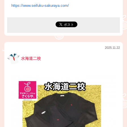
https://www.seifuku-sakuraya.com/
2025.11.22
水海道二校