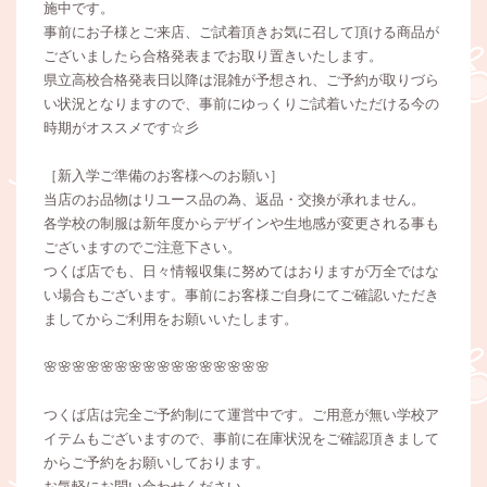
施中です。
事前にお子様とご来店、ご試着頂きお気に召して頂ける商品が
ございましたら合格発表までお取り置きいたします。
県立高校合格発表日以降は混雑が予想され、ご予約が取りづら
い状況となりますので、事前にゆっくりご試着いただける今の
時期がオススメです☆彡
［新入学ご準備のお客様へのお願い］
当店のお品物はリユース品の為、返品・交換が承れません。
各学校の制服は新年度からデザインや生地感が変更される事も
ございますのでご注意下さい。
つくば店でも、日々情報収集に努めてはおりますが万全ではな
い場合もございます。事前にお客様ご自身にてご確認いただき
ましてからご利用をお願いいたします。
🌸🌸🌸🌸🌸🌸🌸🌸🌸🌸🌸🌸🌸🌸🌸🌸
つくば店は完全ご予約制にて運営中です。ご用意が無い学校ア
イテムもございますので、事前に在庫状況をご確認頂きまして
からご予約をお願いしております。
お気軽にお問い合わせください。