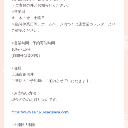
・ご寄付の件とお知らせください。
⭐️営業日
水・木・金・土曜日
※臨時休業日等、ホームページ内つくば店営業カレンダーより
ご確認ください。
⭐️営業時間・予約可能時間
10時〜15時
(時間外は要相談）
⭐️住所
土浦市荒川沖
ご来店のご予約時にご案内させていただきます。
⭐️お支払い方法
現金のみのお取り扱いです。
https://www.seifuku-sakuraya.com/
#土浦日大制服