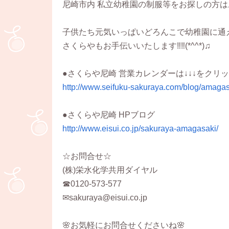
尼崎市内 私立幼稚園の制服等をお探しの方は
子供たち元気いっぱいどろんこで幼稚園に通
さくらやもお手伝いいたします‼‼(*^^*)♫
●さくらや尼崎 営業カレンダーは↓↓↓をクリッ
http://www.seifuku-sakuraya.com/blog/amagas
●さくらや尼崎 HPブログ
http://www.eisui.co.jp/sakuraya-amagasaki/
☆お問合せ☆
(株)栄水化学共用ダイヤル
☎0120-573-577
✉sakuraya@eisui.co.jp
🌸お気軽にお問合せくださいね🌸