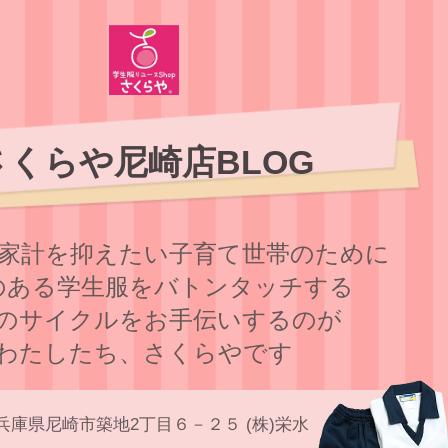
さくらや尼崎店BLOG
家計を抑えたい子育て世帯のために
のある学⽣服をバトンタッチする
のサイクルをお⼿伝いするのが
わたしたち、さくらやです
兵庫県尼崎市築地2丁目６－２５ (株)栄水