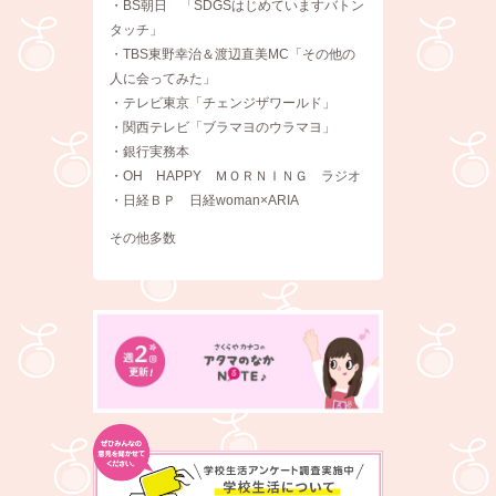
・BS朝日 「SDGSはじめていますバトン
タッチ」
・TBS東野幸治＆渡辺直美MC「その他の
人に会ってみた」
・テレビ東京「チェンジザワールド」
・関西テレビ「ブラマヨのウラマヨ」
・銀行実務本
・OH HAPPY ＭＯＲＮＩＮＧ ラジオ
・日経ＢＰ 日経woman×ARIA
その他多数