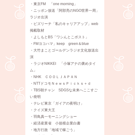
・東京FM 「one morning」
・ニッポン放送「阿部亮のNGO世界一周」
ラジオ出演
・ビズリーチ「私のキャリアアップ」web
掲載取材
・よしもとBS「ワシんとこポスト」
・FMヨコハマ」keep green＆blue
・大竹まことゴールデンラジオ文化放送出
演
・ラジオNIKKEI 「小塚アナの褒めタイ
ム」
・NHK ＣＯＯＬＪＡＰＡＮ
・NTTドコモＮｅｗｓＰｉｃｋｓ＋ｄ
・TBS朝チャン SDGSな未来へここすご
い発明
・テレビ東京「ガイアの夜明け」
・クイズ東大王
・羽鳥真一モーニングショー
・経済産業省 小規模企業白書
・地方行政「地域で稼ごう」