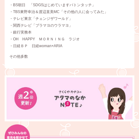
・BS朝日 「SDGSはじめていますバトンタッチ」
・TBS東野幸治＆渡辺直美MC「その他の人に会ってみた」
・テレビ東京「チェンジザワールド」
・関西テレビ「ブラマヨのウラマヨ」
・銀行実務本
・OH HAPPY ＭＯＲＮＩＮＧ ラジオ
・日経ＢＰ 日経woman×ARIA
その他多数