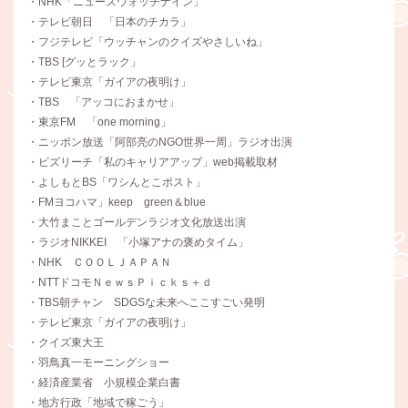
・NHK「ニュースウォッチナイン」
・テレビ朝日 「日本のチカラ」
・フジテレビ「ウッチャンのクイズやさしいね」
・TBS [グッとラック」
・テレビ東京「ガイアの夜明け」
・TBS 「アッコにおまかせ」
・東京FM 「one morning」
・ニッポン放送「阿部亮のNGO世界一周」ラジオ出演
・ビズリーチ「私のキャリアアップ」web掲載取材
・よしもとBS「ワシんとこポスト」
・FMヨコハマ」keep green＆blue
・大竹まことゴールデンラジオ文化放送出演
・ラジオNIKKEI 「小塚アナの褒めタイム」
・NHK ＣＯＯＬＪＡＰＡＮ
・NTTドコモＮｅｗｓＰｉｃｋｓ＋ｄ
・TBS朝チャン SDGSな未来へここすごい発明
・テレビ東京「ガイアの夜明け」
・クイズ東大王
・羽鳥真一モーニングショー
・経済産業省 小規模企業白書
・地方行政「地域で稼ごう」