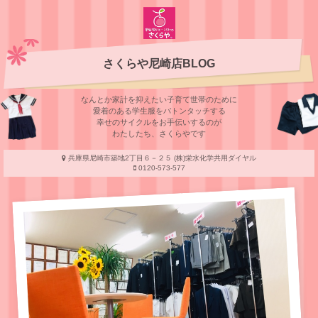
さくらや尼崎店BLOG
なんとか家計を抑えたい子育て世帯のために
愛着のある学⽣服をバトンタッチする
幸せのサイクルをお⼿伝いするのが
わたしたち、さくらやです
兵庫県尼崎市築地2丁目６－２５ (株)栄水化学共用ダイヤル
0120-573-577