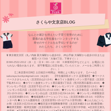
さくらや文京店BLOG
なんとか家計を抑えたい子育て世帯のために
愛着のある学⽣服をバトンタッチする
幸せのサイクルをお⼿伝いするのが
わたしたち、さくらやです
東京都文京区（丸ノ内線 新大塚駅から徒歩3分、JR山手線 大塚駅から徒歩13分または
都営バスで3分「大塚4丁目」下車すぐ））
090-2522-2012（水・土・日 9：00～13：00 ※来客対応中などにより、お電話に出
られない場合があります。 留守番電話に伝言を残していただくか、メールをご利用くだ
さい。）
【ご来店受付日時】土日祝日※時間は、時期により異なります。【メール】
sakuraya.bunkyo●gmail.com（●は@） 【学生服回収ボックス 設置場所】 ◆ワークス
ペースさきちゃんち（文京区白山2-13-6） ◆ホワイト急便モンテシト団子坂店（文京区
千駄木5-4-1） ◆ホワイト急便モンテシト西日暮里1丁目店（荒川区西日暮里1-43-8） ◆
サンレモン千石店（文京区千石1-27-6） ◆サンレモンマツヤ（文京区春日2-13-2） ◆サ
ンレモン小石川店（文京区小石川1-15-12-108） ◆サンレモン文京春日店（文京区小石
川1-10-5-101） ◆サンレモン白山店（文京区小石川4-14-24） ◆サンレモン本郷菊坂店
（文京区本郷5-3-4） ◆地域連携ステーションフミコム（文京区本郷4-15-14）※区民セ
ンター内 ◆エコスル護国寺店（文京区音羽1ｰ15ｰ12アルス音羽1階） ◆ぶんたねこいし
か和（文京区小石川3-8-16) ◆順天堂大学国際教養学部（文京区本郷2-3-14 第3教育棟）
◆根津児童館・根津交流館（文京区根津1-14-3） ●文京区立第六中学校、●文京区立第九
中学校、●日本薬科大学お茶の水キャンパス●日本女子大学目白キャンパスにも回収ボッ