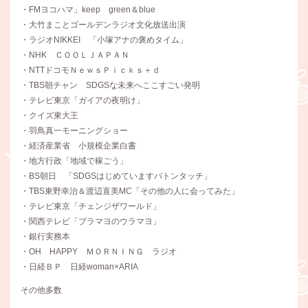
・FMヨコハマ」keep green＆blue
・大竹まことゴールデンラジオ文化放送出演
・ラジオNIKKEI 「小塚アナの褒めタイム」
・NHK ＣＯＯＬＪＡＰＡＮ
・NTTドコモＮｅｗｓＰｉｃｋｓ＋ｄ
・TBS朝チャン SDGSな未来へここすごい発明
・テレビ東京「ガイアの夜明け」
・クイズ東大王
・羽鳥真一モーニングショー
・経済産業省 小規模企業白書
・地方行政「地域で稼ごう」
・BS朝日 「SDGSはじめていますバトンタッチ」
・TBS東野幸治＆渡辺直美MC「その他の人に会ってみた」
・テレビ東京「チェンジザワールド」
・関西テレビ「ブラマヨのウラマヨ」
・銀行実務本
・OH HAPPY ＭＯＲＮＩＮＧ ラジオ
・日経ＢＰ 日経woman×ARIA
その他多数