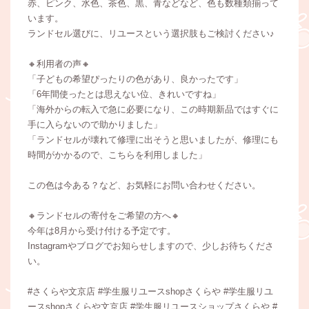
赤、ピンク、水色、茶色、黒、青などなど、色も数種類揃って
います。
ランドセル選びに、リユースという選択肢もご検討ください♪
🔸利用者の声🔸
「子どもの希望ぴったりの色があり、良かったです」
「6年間使ったとは思えない位、きれいですね」
「海外からの転入で急に必要になり、この時期新品ではすぐに
手に入らないので助かりました」
「ランドセルが壊れて修理に出そうと思いましたが、修理にも
時間がかかるので、こちらを利用しました」
この色は今ある？など、お気軽にお問い合わせください。
🔸ランドセルの寄付をご希望の方へ🔸
今年は8月から受け付ける予定です。
Instagramやブログでお知らせしますので、少しお待ちくださ
い。
#さくらや文京店 #学生服リユースshopさくらや #学生服リユ
ースshopさくらや文京店 #学生服リユースショップさくらや #