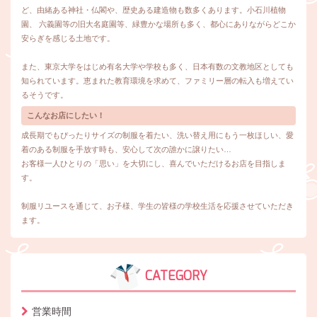
ど、由緒ある神社・仏閣や、歴史ある建造物も数多くあります。小石川植物
園、 六義園等の旧大名庭園等、緑豊かな場所も多く、都心にありながらどこか
安らぎを感じる土地です。
また、東京大学をはじめ有名大学や学校も多く、日本有数の文教地区としても
知られています。恵まれた教育環境を求めて、ファミリー層の転入も増えてい
るそうです。
こんなお店にしたい！
成長期でもぴったりサイズの制服を着たい、洗い替え用にもう一枚ほしい、愛
着のある制服を手放す時も、安心して次の誰かに譲りたい…
お客様一人ひとりの「思い」を大切にし、喜んでいただけるお店を目指しま
す。
制服リユースを通じて、お子様、学生の皆様の学校生活を応援させていただき
ます。
CATEGORY
営業時間