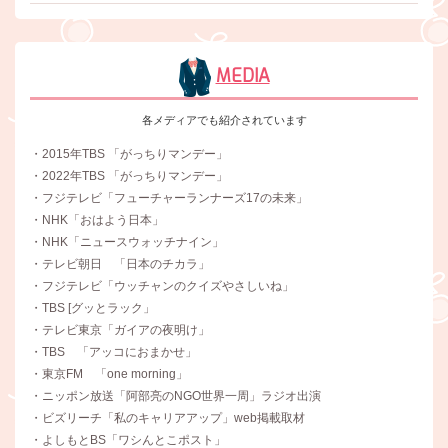
MEDIA
各メディアでも紹介されています
・2015年TBS 「がっちりマンデー」
・2022年TBS 「がっちりマンデー」
・フジテレビ「フューチャーランナーズ17の未来」
・NHK「おはよう日本」
・NHK「ニュースウォッチナイン」
・テレビ朝日 「日本のチカラ」
・フジテレビ「ウッチャンのクイズやさしいね」
・TBS [グッとラック」
・テレビ東京「ガイアの夜明け」
・TBS 「アッコにおまかせ」
・東京FM 「one morning」
・ニッポン放送「阿部亮のNGO世界一周」ラジオ出演
・ビズリーチ「私のキャリアアップ」web掲載取材
・よしもとBS「ワシんとこポスト」