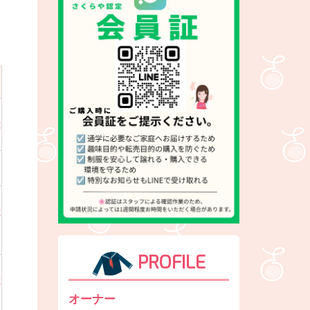
電
電
PROFILE
電
オーナー