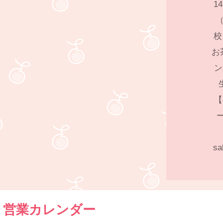
1
（
校
お
ン
【
s
営業カレンダー