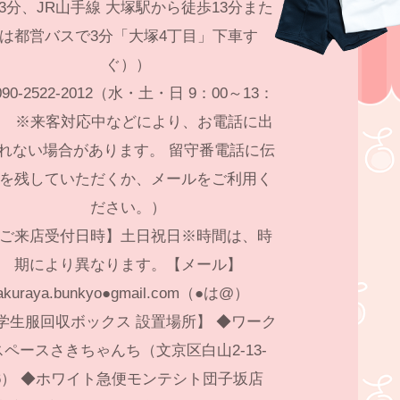
3分、JR山手線 大塚駅から徒歩13分また
は都営バスで3分「大塚4丁目」下車す
ぐ））
90-2522-2012（水・土・日 9：00～13：
0 ※来客対応中などにより、お電話に出
れない場合があります。 留守番電話に伝
を残していただくか、メールをご利用く
ださい。）
ご来店受付日時】土日祝日※時間は、時
期により異なります。【メール】
akuraya.bunkyo●gmail.com（●は@）
学生服回収ボックス 設置場所】 ◆ワーク
スペースさきちゃんち（文京区白山2-13-
6） ◆ホワイト急便モンテシト団子坂店