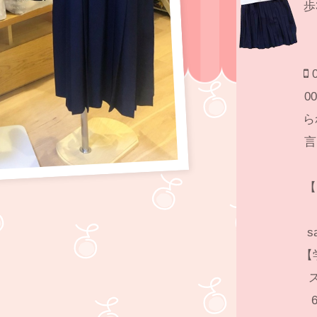
歩
0
0
ら
言
【
s
【