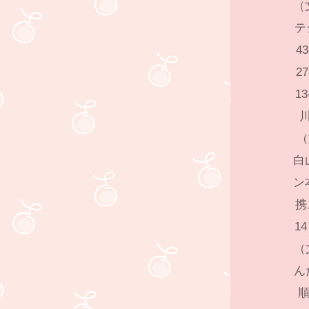
（
テ
4
2
1
川
（
白
ン
携
1
（
ん
順