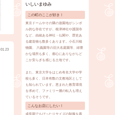
いしいまゆみ
電
この町のここが好き！
東京ドームやその隣の遊園地がシンボ
ル的な存在ですが、根津神社や護国寺
など、由緒ある神社・仏閣や、歴史あ
る建造物も数多くあります。小石川植
物園、 六義園等の旧大名庭園等、緑豊
.01.23
かな場所も多く、都心にありながらど
こか安らぎを感じる土地です。
また、東京大学をはじめ有名大学や学
校も多く、日本有数の文教地区として
も知られています。恵まれた教育環境
を求めて、ファミリー層の転入も増え
ているそうです。
こんなお店にしたい！
成長期でもぴったりサイズの制服を着