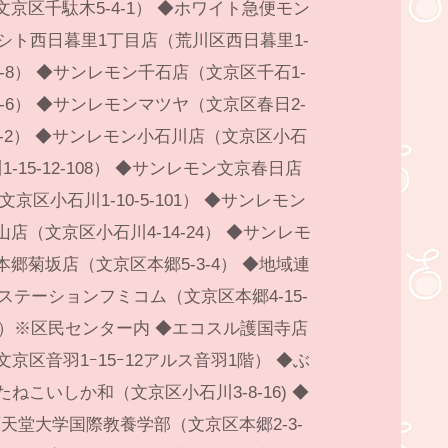
文京区千駄木5-4-1） ◆ホワイト急便モン
シト西日暮里1丁目店（荒川区西日暮里1-
3-8） ◆サンレモン千石店（文京区千石1-
7-6） ◆サンレモンマツヤ（文京区春日2-
3-2） ◆サンレモン小石川店（文京区小石
1-15-12-108） ◆サンレモン文京春日店
文京区小石川1-10-5-101） ◆サンレモン
山店（文京区小石川4-14-24） ◆サンレモ
本郷菊坂店（文京区本郷5-3-4） ◆地域連
ステーションフミコム（文京区本郷4-15-
4）※区民センター内 ◆エコスル護国寺店
文京区音羽1ｰ15ｰ12アルス音羽1階） ◆ぶ
たねこいしか和（文京区小石川3-8-16) ◆
天堂大学国際教養学部（文京区本郷2-3-