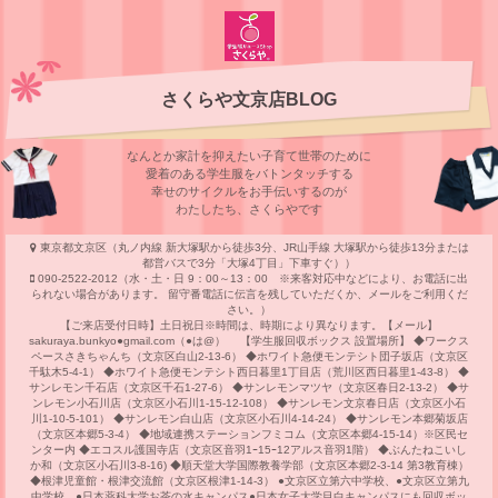
さくらや文京店BLOG
なんとか家計を抑えたい子育て世帯のために
愛着のある学⽣服をバトンタッチする
幸せのサイクルをお⼿伝いするのが
わたしたち、さくらやです
東京都文京区（丸ノ内線 新大塚駅から徒歩3分、JR山手線 大塚駅から徒歩13分または
都営バスで3分「大塚4丁目」下車すぐ））
090-2522-2012（水・土・日 9：00～13：00 ※来客対応中などにより、お電話に出
られない場合があります。 留守番電話に伝言を残していただくか、メールをご利用くだ
さい。）
【ご来店受付日時】土日祝日※時間は、時期により異なります。【メール】
sakuraya.bunkyo●gmail.com（●は@） 【学生服回収ボックス 設置場所】 ◆ワークス
ペースさきちゃんち（文京区白山2-13-6） ◆ホワイト急便モンテシト団子坂店（文京区
千駄木5-4-1） ◆ホワイト急便モンテシト西日暮里1丁目店（荒川区西日暮里1-43-8） ◆
サンレモン千石店（文京区千石1-27-6） ◆サンレモンマツヤ（文京区春日2-13-2） ◆サ
ンレモン小石川店（文京区小石川1-15-12-108） ◆サンレモン文京春日店（文京区小石
川1-10-5-101） ◆サンレモン白山店（文京区小石川4-14-24） ◆サンレモン本郷菊坂店
（文京区本郷5-3-4） ◆地域連携ステーションフミコム（文京区本郷4-15-14）※区民セ
ンター内 ◆エコスル護国寺店（文京区音羽1ｰ15ｰ12アルス音羽1階） ◆ぶんたねこいし
か和（文京区小石川3-8-16) ◆順天堂大学国際教養学部（文京区本郷2-3-14 第3教育棟）
◆根津児童館・根津交流館（文京区根津1-14-3） ●文京区立第六中学校、●文京区立第九
中学校、●日本薬科大学お茶の水キャンパス●日本女子大学目白キャンパスにも回収ボッ