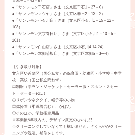
日暮里1－43－8）
●「サンレモン千石店」さま（文京区千石1－27－6）
●「サンレモンマツヤ」さま（文京区春日2－13－2）
●「サンレモン小石川店」さま（文京区小石川1－15－12－
108）
●「サンレモン文京春日店」さま（文京区小石川1－10－5－
101）
●「サンレモン白山店」さま（文京区小石川4-14-24）
●「サンレモン本郷菊坂店」さま（文京区本郷5－3ー4）
【引き取り対象】
文京区や近隣区（国公私立）の保育園・幼稚園・小学校・中学
校・高校（国公私立問わず）
◎制服（学ラン・ジャケット・セーラー服・ズホン・スカー
ト・セーターetc..）
◎リボンやネクタイ、帽子等の小物
◎体操着（柔道着含む）、かばん
◎そのほか、学校指定用品
※卒業後5年以内の、デザイン変更のないお品
※クリーニングしていなくても構いません。さくらやがクリー
ニングや洗濯、補修をします。