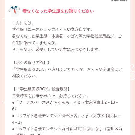
着なくなった学生服をお譲りください
こんにちは。
学生服リユースショップさくらや文京店です。
着なくなった学生服・体操着・かばん等の学校指定用品が、ご
自宅に眠っていませんか。
さくらやが、必要としている方におつなぎします。
【お引き取りの流れ】
「学生服回収BOX」へ入れていただくか、さくらや文京店にご
相談ください。
【「学生服回収BOX」設置場所】
営業時間をお確かめの上、お持ちください。
●「ワークスペースさきちゃんち」さま（文京区白山2－13－
6）
●「ホワイト急便モンテシト団子坂店」さま（文京区千駄木5－
4－1）
●「ホワイト急便モンテシト西日暮里1丁目店」さま（荒川区西