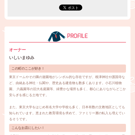
PROFILE
オーナー
いしいまゆみ
この町のここが好き！
東京ドームやその隣の遊園地がシンボル的な存在ですが、根津神社や護国寺な
ど、由緒ある神社・仏閣や、歴史ある建造物も数多くあります。小石川植物
園、 六義園等の旧大名庭園等、緑豊かな場所も多く、都心にありながらどこか
安らぎを感じる土地です。
また、東京大学をはじめ有名大学や学校も多く、日本有数の文教地区としても
知られています。恵まれた教育環境を求めて、ファミリー層の転入も増えてい
るそうです。
こんなお店にしたい！