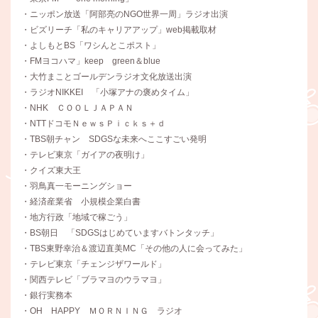
・ニッポン放送「阿部亮のNGO世界一周」ラジオ出演
・ビズリーチ「私のキャリアアップ」web掲載取材
・よしもとBS「ワシんとこポスト」
・FMヨコハマ」keep green＆blue
・大竹まことゴールデンラジオ文化放送出演
・ラジオNIKKEI 「小塚アナの褒めタイム」
・NHK ＣＯＯＬＪＡＰＡＮ
・NTTドコモＮｅｗｓＰｉｃｋｓ＋ｄ
・TBS朝チャン SDGSな未来へここすごい発明
・テレビ東京「ガイアの夜明け」
・クイズ東大王
・羽鳥真一モーニングショー
・経済産業省 小規模企業白書
・地方行政「地域で稼ごう」
・BS朝日 「SDGSはじめていますバトンタッチ」
・TBS東野幸治＆渡辺直美MC「その他の人に会ってみた」
・テレビ東京「チェンジザワールド」
・関西テレビ「ブラマヨのウラマヨ」
・銀行実務本
・OH HAPPY ＭＯＲＮＩＮＧ ラジオ