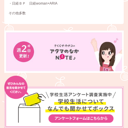
・日経ＢＰ 日経woman×ARIA
その他多数