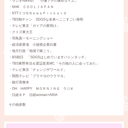
・ラジオNIKKEI 「小塚アナの褒めタイム」
・NHK ＣＯＯＬＪＡＰＡＮ
・NTTドコモＮｅｗｓＰｉｃｋｓ＋ｄ
・TBS朝チャン SDGSな未来へここすごい発明
・テレビ東京「ガイアの夜明け」
・クイズ東大王
・羽鳥真一モーニングショー
・経済産業省 小規模企業白書
・地方行政「地域で稼ごう」
・BS朝日 「SDGSはじめていますバトンタッチ」
・TBS東野幸治＆渡辺直美MC「その他の人に会ってみた」
・テレビ東京「チェンジザワールド」
・関西テレビ「ブラマヨのウラマヨ」
・銀行実務本
・OH HAPPY ＭＯＲＮＩＮＧ ラジオ
・日経ＢＰ 日経woman×ARIA
その他多数