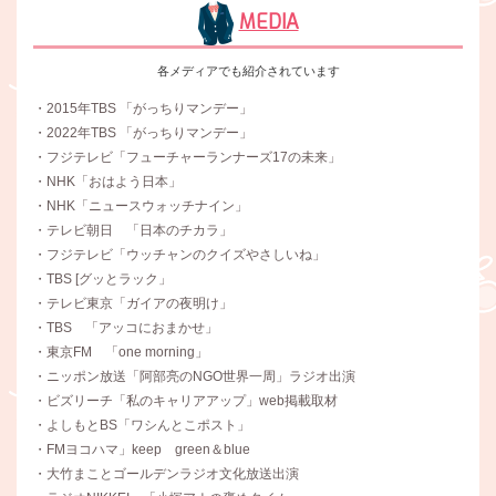
MEDIA
各メディアでも紹介されています
・2015年TBS 「がっちりマンデー」
・2022年TBS 「がっちりマンデー」
・フジテレビ「フューチャーランナーズ17の未来」
・NHK「おはよう日本」
・NHK「ニュースウォッチナイン」
・テレビ朝日 「日本のチカラ」
・フジテレビ「ウッチャンのクイズやさしいね」
・TBS [グッとラック」
・テレビ東京「ガイアの夜明け」
・TBS 「アッコにおまかせ」
・東京FM 「one morning」
・ニッポン放送「阿部亮のNGO世界一周」ラジオ出演
・ビズリーチ「私のキャリアアップ」web掲載取材
・よしもとBS「ワシんとこポスト」
・FMヨコハマ」keep green＆blue
・大竹まことゴールデンラジオ文化放送出演