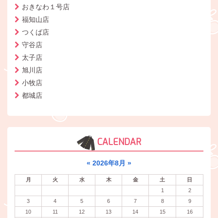
おきなわ１号店
福知山店
つくば店
守谷店
太子店
旭川店
小牧店
都城店
CALENDAR
«
2026年8月
»
月
火
水
木
金
土
日
1
2
3
4
5
6
7
8
9
10
11
12
13
14
15
16