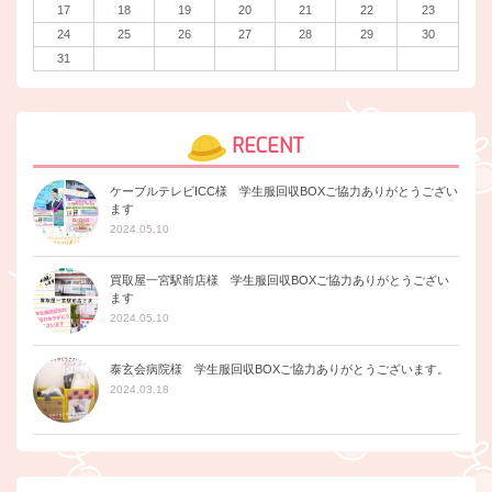
17
18
19
20
21
22
23
24
25
26
27
28
29
30
31
RECENT
ケーブルテレビICC様 学生服回収BOXご協力ありがとうござい
ます
2024.05.10
買取屋一宮駅前店様 学生服回収BOXご協力ありがとうござい
ます
2024.05.10
泰玄会病院様 学生服回収BOXご協力ありがとうございます。
2024.03.18