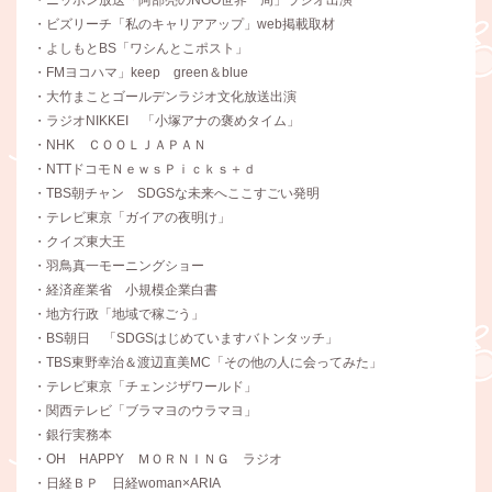
・ビズリーチ「私のキャリアアップ」web掲載取材
・よしもとBS「ワシんとこポスト」
・FMヨコハマ」keep green＆blue
・大竹まことゴールデンラジオ文化放送出演
・ラジオNIKKEI 「小塚アナの褒めタイム」
・NHK ＣＯＯＬＪＡＰＡＮ
・NTTドコモＮｅｗｓＰｉｃｋｓ＋ｄ
・TBS朝チャン SDGSな未来へここすごい発明
・テレビ東京「ガイアの夜明け」
・クイズ東大王
・羽鳥真一モーニングショー
・経済産業省 小規模企業白書
・地方行政「地域で稼ごう」
・BS朝日 「SDGSはじめていますバトンタッチ」
・TBS東野幸治＆渡辺直美MC「その他の人に会ってみた」
・テレビ東京「チェンジザワールド」
・関西テレビ「ブラマヨのウラマヨ」
・銀行実務本
・OH HAPPY ＭＯＲＮＩＮＧ ラジオ
・日経ＢＰ 日経woman×ARIA