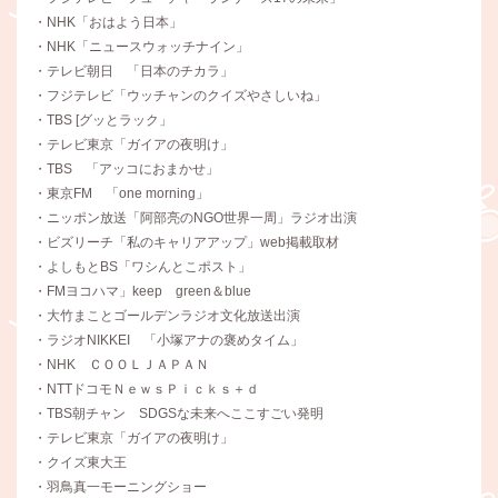
・NHK「おはよう日本」
・NHK「ニュースウォッチナイン」
・テレビ朝日 「日本のチカラ」
・フジテレビ「ウッチャンのクイズやさしいね」
・TBS [グッとラック」
・テレビ東京「ガイアの夜明け」
・TBS 「アッコにおまかせ」
・東京FM 「one morning」
・ニッポン放送「阿部亮のNGO世界一周」ラジオ出演
・ビズリーチ「私のキャリアアップ」web掲載取材
・よしもとBS「ワシんとこポスト」
・FMヨコハマ」keep green＆blue
・大竹まことゴールデンラジオ文化放送出演
・ラジオNIKKEI 「小塚アナの褒めタイム」
・NHK ＣＯＯＬＪＡＰＡＮ
・NTTドコモＮｅｗｓＰｉｃｋｓ＋ｄ
・TBS朝チャン SDGSな未来へここすごい発明
・テレビ東京「ガイアの夜明け」
・クイズ東大王
・羽鳥真一モーニングショー