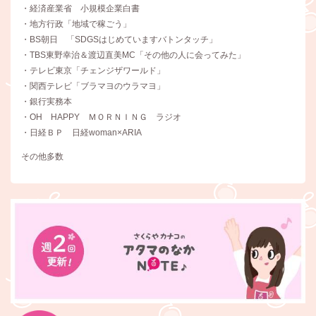
・経済産業省 小規模企業白書
・地方行政「地域で稼ごう」
・BS朝日 「SDGSはじめていますバトンタッチ」
・TBS東野幸治＆渡辺直美MC「その他の人に会ってみた」
・テレビ東京「チェンジザワールド」
・関西テレビ「ブラマヨのウラマヨ」
・銀行実務本
・OH HAPPY ＭＯＲＮＩＮＧ ラジオ
・日経ＢＰ 日経woman×ARIA
その他多数