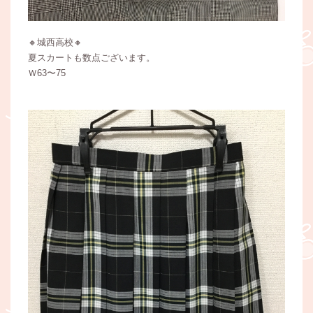
🔸城西高校🔸
夏スカートも数点ございます。
Ｗ63〜75