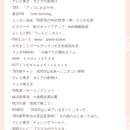
・テレビ東京「ガイアの夜明け」
・TBS 「アッコにおまかせ」
・東京FM 「one morning」
・ニッポン放送「阿部亮のNGO世界一周」ラジオ出演
・ビズリーチ「私のキャリアアップ」web掲載取材
・よしもとBS「ワシんとこポスト」
・FMヨコハマ」keep green＆blue
・大竹まことゴールデンラジオ文化放送出演
・ラジオNIKKEI 「小塚アナの褒めタイム」
・NHK ＣＯＯＬＪＡＰＡＮ
・NTTドコモＮｅｗｓＰｉｃｋｓ＋ｄ
・TBS朝チャン SDGSな未来へここすごい発明
・テレビ東京「ガイアの夜明け」
・クイズ東大王
・羽鳥真一モーニングショー
・経済産業省 小規模企業白書
・地方行政「地域で稼ごう」
・BS朝日 「SDGSはじめていますバトンタッチ」
・TBS東野幸治＆渡辺直美MC「その他の人に会ってみた」
・テレビ東京「チェンジザワールド」
・関西テレビ「ブラマヨのウラマヨ」