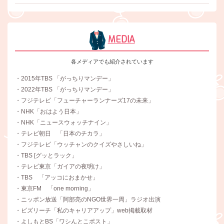
MEDIA
各メディアでも紹介されています
・2015年TBS 「がっちりマンデー」
・2022年TBS 「がっちりマンデー」
・フジテレビ「フューチャーランナーズ17の未来」
・NHK「おはよう日本」
・NHK「ニュースウォッチナイン」
・テレビ朝日 「日本のチカラ」
・フジテレビ「ウッチャンのクイズやさしいね」
・TBS [グッとラック」
・テレビ東京「ガイアの夜明け」
・TBS 「アッコにおまかせ」
・東京FM 「one morning」
・ニッポン放送「阿部亮のNGO世界一周」ラジオ出演
・ビズリーチ「私のキャリアアップ」web掲載取材
・よしもとBS「ワシんとこポスト」