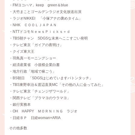
・FMヨコハマ」keep green＆blue
・大竹まことゴールデンラジオ文化放送出演
・ラジオNIKKEI 「小塚アナの褒めタイム」
・NHK ＣＯＯＬＪＡＰＡＮ
・NTTドコモＮｅｗｓＰｉｃｋｓ＋ｄ
・TBS朝チャン SDGSな未来へここすごい発明
・テレビ東京「ガイアの夜明け」
・クイズ東大王
・羽鳥真一モーニングショー
・経済産業省 小規模企業白書
・地方行政「地域で稼ごう」
・BS朝日 「SDGSはじめていますバトンタッチ」
・TBS東野幸治＆渡辺直美MC「その他の人に会ってみた」
・テレビ東京「チェンジザワールド」
・関西テレビ「ブラマヨのウラマヨ」
・銀行実務本
・OH HAPPY ＭＯＲＮＩＮＧ ラジオ
・日経ＢＰ 日経woman×ARIA
その他多数