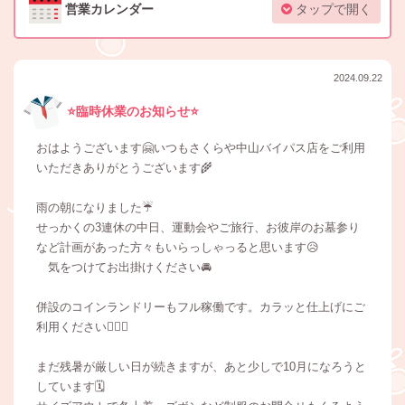
営業カレンダー
タップで開く
2024.09.22
⭐️臨時休業のお知らせ⭐️
おはようございます🤗いつもさくらや中山バイパス店をご利用
いただきありがとうございます🌾
雨の朝になりました☔️
せっかくの3連休の中日、運動会やご旅行、お彼岸のお墓参り
など計画があった方々もいらっしゃっると思います😥
気をつけてお出掛けください🚘
併設のコインランドリーもフル稼働です。カラッと仕上げにご
利用ください💁🏻‍♀️
まだ残暑が厳しい日が続きますが、あと少しで10月になろうと
しています🗓️