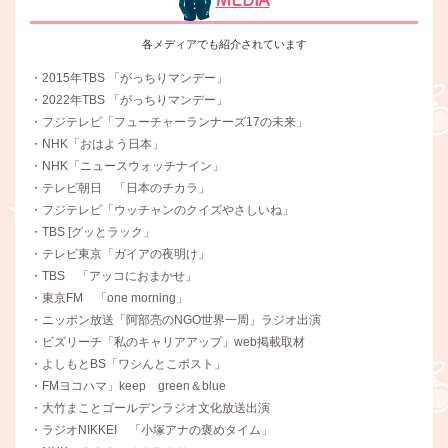
各メディアでも紹介されています
・2015年TBS 「がっちりマンデー」
・2022年TBS 「がっちりマンデー」
・フジテレビ「フューチャーランナーズ17の未来」
・NHK「おはよう日本」
・NHK「ニュースウォッチナイン」
・テレビ朝日 「日本のチカラ」
・フジテレビ「ウッチャンのクイズやさしいね」
・TBS [グッとラック」
・テレビ東京「ガイアの夜明け」
・TBS 「アッコにおまかせ」
・東京FM 「one morning」
・ニッポン放送「阿部亮のNGO世界一周」ラジオ出演
・ビズリーチ「私のキャリアアップ」web掲載取材
・よしもとBS「ワシんとこポスト」
・FMヨコハマ」keep green＆blue
・大竹まことゴールデンラジオ文化放送出演
・ラジオNIKKEI 「小塚アナの褒めタイム」