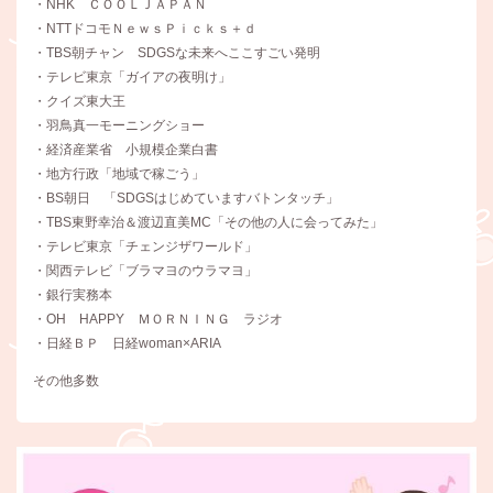
・NHK ＣＯＯＬＪＡＰＡＮ
・NTTドコモＮｅｗｓＰｉｃｋｓ＋ｄ
・TBS朝チャン SDGSな未来へここすごい発明
・テレビ東京「ガイアの夜明け」
・クイズ東大王
・羽鳥真一モーニングショー
・経済産業省 小規模企業白書
・地方行政「地域で稼ごう」
・BS朝日 「SDGSはじめていますバトンタッチ」
・TBS東野幸治＆渡辺直美MC「その他の人に会ってみた」
・テレビ東京「チェンジザワールド」
・関西テレビ「ブラマヨのウラマヨ」
・銀行実務本
・OH HAPPY ＭＯＲＮＩＮＧ ラジオ
・日経ＢＰ 日経woman×ARIA
その他多数