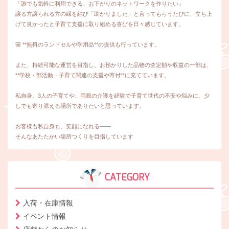
「誰でも気軽に利用できる、お下がりのネットワークを作りたい」
譲る方譲られる方の縁を結び「助かりました」と言ってもらうたびに、立ち上
げて良かったと子育て支援に取り組める喜びを日々感じています。
🎒 **無料のランドセルや学用品**の提供も行っています。
また、持続可能な運営を目指し、お預かりした品物の査定額や収益の一部は、
**学校・部活動・子育て関連の支援や寄付**に充てています。
私自身、3人の子育てや、両親の介護を経験で子育て世代の不安や悩みに、少
しでも寄り添える場所でありたいと思っています。
お客様も私自身も、笑顔になれる――
そんなあたたかい場所つくりを目指しています
CATEGORY
入荷・在庫情報
イベント情報