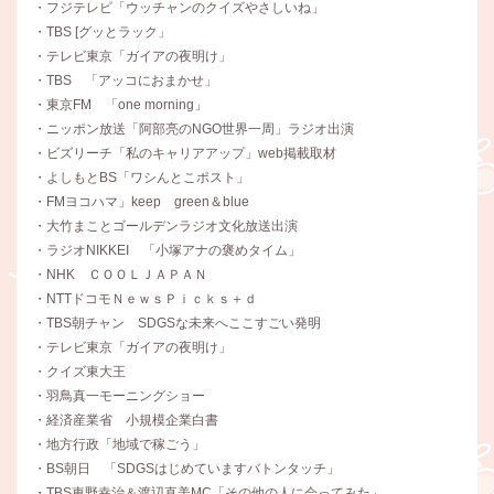
・フジテレビ「ウッチャンのクイズやさしいね」
・TBS [グッとラック」
・テレビ東京「ガイアの夜明け」
・TBS 「アッコにおまかせ」
・東京FM 「one morning」
・ニッポン放送「阿部亮のNGO世界一周」ラジオ出演
・ビズリーチ「私のキャリアアップ」web掲載取材
・よしもとBS「ワシんとこポスト」
・FMヨコハマ」keep green＆blue
・大竹まことゴールデンラジオ文化放送出演
・ラジオNIKKEI 「小塚アナの褒めタイム」
・NHK ＣＯＯＬＪＡＰＡＮ
・NTTドコモＮｅｗｓＰｉｃｋｓ＋ｄ
・TBS朝チャン SDGSな未来へここすごい発明
・テレビ東京「ガイアの夜明け」
・クイズ東大王
・羽鳥真一モーニングショー
・経済産業省 小規模企業白書
・地方行政「地域で稼ごう」
・BS朝日 「SDGSはじめていますバトンタッチ」
・TBS東野幸治＆渡辺直美MC「その他の人に会ってみた」