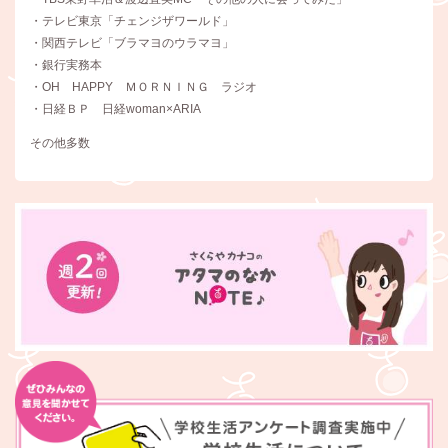
・テレビ東京「チェンジザワールド」
・関西テレビ「ブラマヨのウラマヨ」
・銀行実務本
・OH HAPPY ＭＯＲＮＩＮＧ ラジオ
・日経ＢＰ 日経woman×ARIA
その他多数