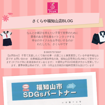
さくらや福知山店BLOG
なんとか家計を抑えたい子育て世帯のために
愛着のある学⽣服をバトンタッチする
幸せのサイクルをお⼿伝いするのが
わたしたち、さくらやです
08057573097
【お問合せ】 子育て支援したくて他の仕事・介護ごとと兼業運営している中途半端なお
店です お問い合わせ 在庫確認は作業効率化の為、福知山店専用公式LINEにて受付てい
ます (※ブログ内に友達追加ボタンあります） ※通常は平日2日程度夕方から営業してい
ます。夏季休業は長めです。 2月・3月は土日祝日の臨時営業日を設けています