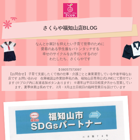
さくらや福知山店BLOG
なんとか家計を抑えたい子育て世帯のために
愛着のある学⽣服をバトンタッチする
幸せのサイクルをお⼿伝いするのが
わたしたち、さくらやです
08057573097
【お問合せ】 子育て支援したくて他の仕事・介護ごとと兼業運営している中途半端なお
店です お問い合わせ 在庫確認は作業効率化の為、福知山店専用公式LINEにて受付てい
ます (※ブログ内に友達追加ボタンあります） ※通常は平日2日程度夕方から営業してい
ます。夏季休業は長めです。 2月・3月は土日祝日の臨時営業日を設けています