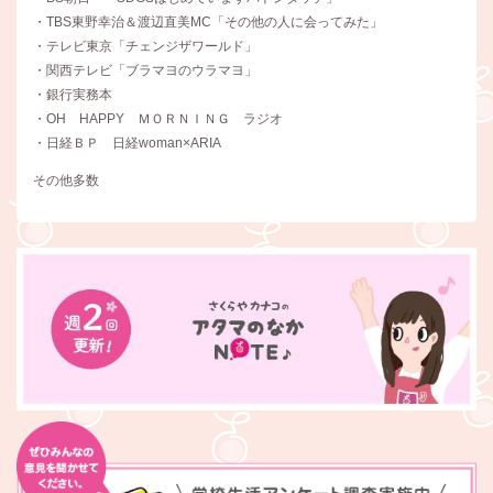
・TBS東野幸治＆渡辺直美MC「その他の人に会ってみた」
・テレビ東京「チェンジザワールド」
・関西テレビ「ブラマヨのウラマヨ」
・銀行実務本
・OH HAPPY ＭＯＲＮＩＮＧ ラジオ
・日経ＢＰ 日経woman×ARIA
その他多数