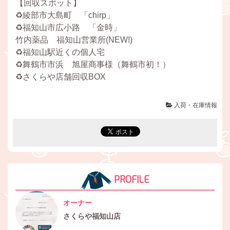
【回収スポット】
♻️綾部市大島町 「chirp」
♻️福知山市広小路 「金時」
竹内薬品 福知山営業所(NEW!)
♻️福知山駅近くの個人宅
♻️舞鶴市市浜 旭屋商事様（舞鶴市初！）
♻️さくらや店舗回収BOX
入荷・在庫情報
PROFILE
オーナー
さくらや福知山店