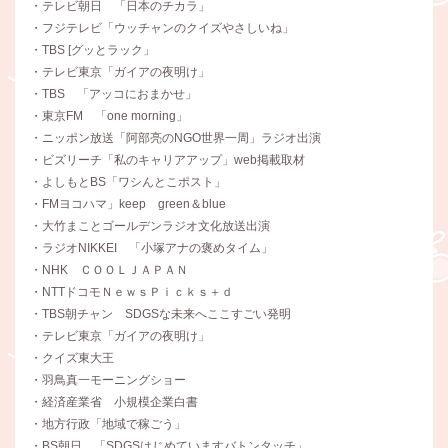
・テレビ朝日 「日本のチカラ」
・フジテレビ「ウッチャンのクイズやさしいね」
・TBS [グッとラック」
・テレビ東京「ガイアの夜明け」
・TBS 「アッコにおまかせ」
・東京FM 「one morning」
・ニッポン放送「阿部亮のNGO世界一周」ラジオ出演
・ビズリーチ「私のキャリアアップ」web掲載取材
・よしもとBS「ワシんとこポスト」
・FMヨコハマ」keep green＆blue
・大竹まことゴールデンラジオ文化放送出演
・ラジオNIKKEI 「小塚アナの褒めタイム」
・NHK ＣＯＯＬＪＡＰＡＮ
・NTTドコモＮｅｗｓＰｉｃｋｓ＋ｄ
・TBS朝チャン SDGSな未来へここすごい発明
・テレビ東京「ガイアの夜明け」
・クイズ東大王
・羽鳥真一モーニングショー
・経済産業省 小規模企業白書
・地方行政「地域で稼ごう」
・BS朝日 「SDGSはじめていますバトンタッチ」