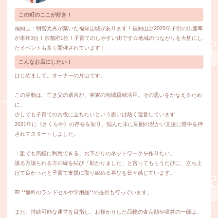
この町のここが好き！
福知山：明智光秀が築いた福知山城があります！福知山は2020年子供の出産率
が本州3位！京都府1位！子育てのしやすい街です☆地域のつながりを大切にし
たイベントも多く開催されています！
こんなお店にしたい！
はじめまして。オーナーの片山です。
この活動は、亡き父の遺言が、実家の地域貢献活用。その思いをかなえるため
に、
少しでも子育てのお役に立ちたいという思いは熱く運営しています
2021年に《さくらや》の存在を知り、悩んだ末に周囲の温かい支援に背中を押
されてスタートしました。
「誰でも気軽に利用できる、お下がりのネットワークを作りたい」
譲る方譲られる方の縁を結び「助かりました」と言ってもらうたびに、立ち上
げて良かったと子育て支援に取り組める喜びを日々感じています。
🎒 **無料のランドセルや学用品**の提供も行っています。
また、持続可能な運営を目指し、お預かりした品物の査定額や収益の一部は、