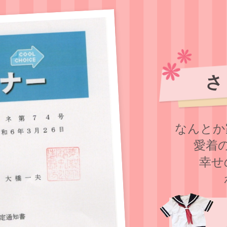
さ
なんとか
愛着
幸せ