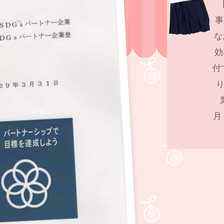
事
な
効
付
り
月