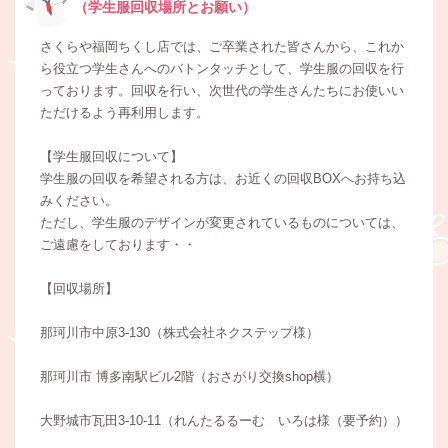
（学生服回収場所とお願い）
さくらや福岡ちくし店では、ご卒業された皆さんから、これか
ら役立つ学生さんへのバトンタッチとして、学生服の回収を行
っております。回収を行い、次世代の学生さんたちにお使いい
ただけるよう再利用します。
【学生服回収について】
学生服の回収を希望される方は、お近くの回収BOXへお持ち込
みください。
ただし、学生服のデザインが変更されているものについては、
ご遠慮をしております・・
【回収場所】
那珂川市中原3-130（株式会社ネクステップ様）
那珂川市 博多南駅ビル2階（おさがり交換shop横）
大野城市瓦田3-10-11（れんたるるーむ いろは様（要予約））