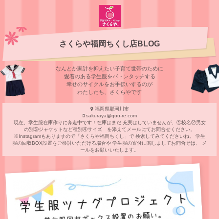
さくらや福岡ちくし店BLOG
なんとか家計を抑えたい子育て世帯のために
愛着のある学⽣服をバトンタッチする
幸せのサイクルをお⼿伝いするのが
わたしたち、さくらやです
福岡県那珂川市
sakuraya@quu-re.com
現在、学生服在庫作りに奔走中です！在庫はまだ 充実はしていませんが、①校名②男女
の別③ジャケットなど種別④サイズ を添えてメールにてお問合せください。
※Instagramもありますので「さくらや福岡ちくし」で 検索してみてくださいね。 学生
服の回収BOX設置をご検討いただける場合や 学生服の寄付に関しましてお問合せは、 メ
ールをお願いいたします。