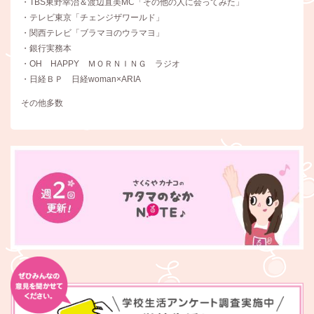
・TBS東野幸治＆渡辺直美MC「その他の人に会ってみた」
・テレビ東京「チェンジザワールド」
・関西テレビ「ブラマヨのウラマヨ」
・銀行実務本
・OH HAPPY ＭＯＲＮＩＮＧ ラジオ
・日経ＢＰ 日経woman×ARIA
その他多数