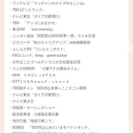
・フジテレビ「ウッチャンのクイズやさしいね」
・TBS [グッとラック」
・テレビ東京「ガイアの夜明け」
・TBS 「アッコにおまかせ」
・東京FM 「one morning」
・ニッポン放送「阿部亮のNGO世界一周」ラジオ出演
・ビズリーチ「私のキャリアアップ」web掲載取材
・よしもとBS「ワシんとこポスト」
・FMヨコハマ」keep green＆blue
・大竹まことゴールデンラジオ文化放送出演
・ラジオNIKKEI 「小塚アナの褒めタイム」
・NHK ＣＯＯＬＪＡＰＡＮ
・NTTドコモＮｅｗｓＰｉｃｋｓ＋ｄ
・TBS朝チャン SDGSな未来へここすごい発明
・テレビ東京「ガイアの夜明け」
・クイズ東大王
・羽鳥真一モーニングショー
・経済産業省 小規模企業白書
・地方行政「地域で稼ごう」
・BS朝日 「SDGSはじめていますバトンタッチ」