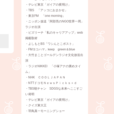
・テレビ東京「ガイアの夜明け」
・TBS 「アッコにおまかせ」
・東京FM 「one morning」
・ニッポン放送「阿部亮のNGO世界一周」
ラジオ出演
・ビズリーチ「私のキャリアアップ」web
掲載取材
・よしもとBS「ワシんとこポスト」
・FMヨコハマ」keep green＆blue
・大竹まことゴールデンラジオ文化放送出
演
・ラジオNIKKEI 「小塚アナの褒めタイ
ム」
・NHK ＣＯＯＬＪＡＰＡＮ
・NTTドコモＮｅｗｓＰｉｃｋｓ＋ｄ
・TBS朝チャン SDGSな未来へここすご
い発明
・テレビ東京「ガイアの夜明け」
・クイズ東大王
・羽鳥真一モーニングショー