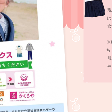
現
は
女
※
ち
服
や