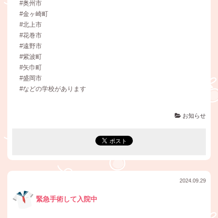
#奥州市
#金ヶ崎町
#北上市
#花巻市
#遠野市
#紫波町
#矢巾町
#盛岡市
#などの学校があります
お知らせ
2024.09.29
緊急手術して入院中