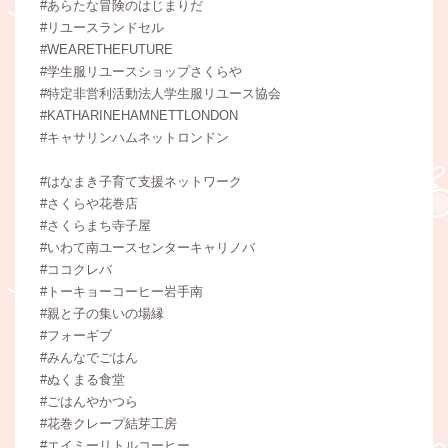
#あらたな冒険のはじまりだ
#リユースランドセル
#WEARETHEFUTURE
#学生服リユースショップさくらや
#特定非営利活動法人学生服リユース協会
#KATHARINEHAMNETTLONDON
#キャサリンハムネットロンドン
#はなまき子育て支援ネットワーク
#さくらや花巻店
#さくらまち寺子屋
#いわて南ユースセンターキャリノバ
#ココクレバ
#トーキョーコーヒー岩手南
#親と子の集いの場縁
#フォーギブ
#みんなでごはん
#ぬくまる食堂
#ごはんやかつら
#花巻クレープ結芽工房
#エイミーリトルコーヒー