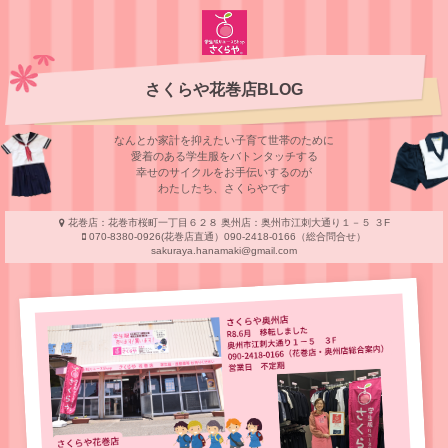
さくらや花巻店BLOG
なんとか家計を抑えたい子育て世帯のために
愛着のある学⽣服をバトンタッチする
幸せのサイクルをお⼿伝いするのが
わたしたち、さくらやです
花巻店：花巻市桜町一丁目６２８ 奥州店：奥州市江刺大通り１－５ ３F
070-8380-0926(花巻店直通）090-2418-0166（総合問合せ）
sakuraya.hanamaki@gmail.com