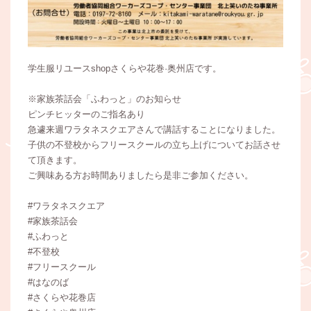
学生服リユースshopさくらや花巻·奥州店です。
※家族茶話会「ふわっと」のお知らせ
ピンチヒッターのご指名あり
急遽来週ワラタネスクエアさんで講話することになりました。
子供の不登校からフリースクールの立ち上げについてお話させ
て頂きます。
ご興味ある方お時間ありましたら是非ご参加ください。
#ワラタネスクエア
#家族茶話会
#ふわっと
#不登校
#フリースクール
#はなのば
#さくらや花巻店