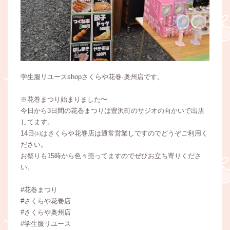
学生服リユースshopさくらや花巻·奥州店です。
※花巻まつり始まりました〜
今日から3日間の花巻まつりは豊沢町のサジオの向かいで出店
してます。
14日㈯はさくらや花巻店は通常営業しですのでどうぞご利用く
ださい。
お祭りも15時から色々売ってますのでぜひお立ち寄りくださ
い。
#花巻まつり
#さくらや花巻店
#さくらや奥州店
#学生服リユース