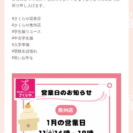
祈り申し上げます。
#さくらや花巻店
#さくらや奥州店
#学生服リユース
#中古学生服
#入学準備
#受験生頑張れ
#良いお年を