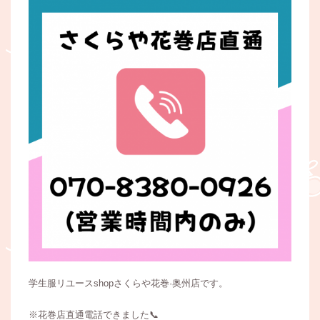
学生服リユースshopさくらや花巻·奥州店です。
※花巻店直通電話できました📞