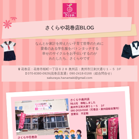
さくらや花巻店BLOG
なんとか家計を抑えたい子育て世帯のために
愛着のある学⽣服をバトンタッチする
幸せのサイクルをお⼿伝いするのが
わたしたち、さくらやです
花巻店：花巻市桜町一丁目６２８ 奥州店：奥州市江刺大通り１－５ ３F
070-8380-0926(花巻店直通）090-2418-0166（総合問合せ）
sakuraya.hanamaki@gmail.com