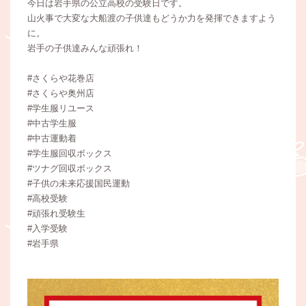
今日は岩手県の公立高校の受験日です。
山火事で大変な大船渡の子供達もどうか力を発揮できますよう
に。
岩手の子供達みんな頑張れ！
#さくらや花巻店
#さくらや奥州店
#学生服リユース
#中古学生服
#中古運動着
#学生服回収ボックス
#ツナグ回収ボックス
#子供の未来応援国民運動
#高校受験
#頑張れ受験生
#入学受験
#岩手県