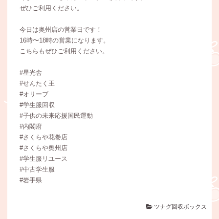
ぜひご利用ください。
今日は奥州店の営業日です！
16時〜18時の営業になります。
こちらもぜひご利用ください。
#星光舎
#せんたく王
#オリーブ
#学生服回収
#子供の未来応援国民運動
#内閣府
#さくらや花巻店
#さくらや奥州店
#学生服リユース
#中古学生服
#岩手県
ツナグ回収ボックス