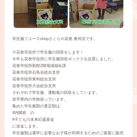
学生服リユースshopさくらや花巻·奥州店です。
※花巻市役所で学生服の回収をします！
今年も花巻市役所に学生服回収ボックスを設置しました。
花巻市役所新館2階地域福祉課
花巻市役所石鳥谷総合支所
花巻市役所東和総合支所
花巻市役所大迫総合支所
それぞれで学生服、運動着の回収をしています。
岩手県内の学校扱っています。
集めた学生服類の査定額は
#内閣府 の
#子どもの未来応援基金
に送金します。
学生服類は通学に必要なお子様が利用するためのご家庭に販売