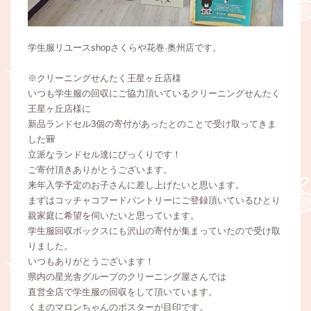
学生服リユースshopさくらや花巻·奥州店です。
※クリーニングせんたく王星ヶ丘店様
いつも学生服の回収にご協力頂いているクリーニングせんたく
王星ヶ丘店様に
新品ランドセル3個の寄付があったとのことで受け取ってきま
した🎒
立派なランドセル達にびっくりです！
ご寄付頂きありがとうございます。
来年入学予定のお子さんに差し上げたいと思います。
まずはコッチャコフードパントリーにご登録頂いているひとり
親家庭に希望を伺いたいと思っています。
学生服回収ボックスにも沢山の寄付が集まっていたので受け取
りました。
いつもありがとうございます！
県内の星光舎グループのクリーニング屋さんでは
直営全店で学生服の回収をして頂いています。
くまのマロンちゃんのポスターが目印です。