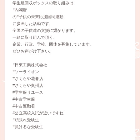
学生服回収ボックスの取り組みは
#内閣府
の#子供の未来応援国民運動
に参画した活動です。
全国の子供達の支援に繋がります。
一緒に取り組んで頂く、
企業、行政、学校、団体を募集しています。
ぜひお声がけ下さい。
#日東工業株式会社
#ソーライオン
#さくらや花巻店
#さくらや奥州店
#学生服リユース
#中古学生服
#中古運動着
#公立高校入試が近いですね
#頑張れ受験生
#負けるな受験生