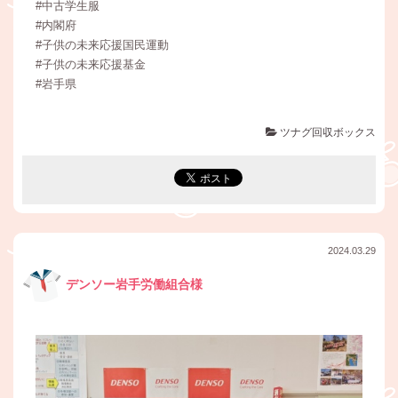
#中古学生服
#内閣府
#子供の未来応援国民運動
#子供の未来応援基金
#岩手県
ツナグ回収ボックス
2024.03.29
デンソー岩手労働組合様