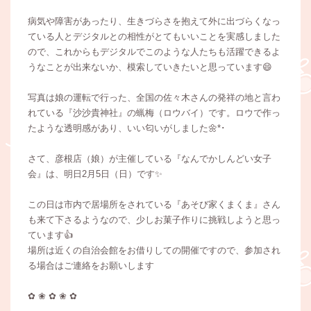
病気や障害があったり、生きづらさを抱えて外に出づらくなっ
ている人とデジタルとの相性がとてもいいことを実感しました
ので、これからもデジタルでこのような人たちも活躍できるよ
うなことが出来ないか、模索していきたいと思っています😄
写真は娘の運転で行った、全国の佐々木さんの発祥の地と言わ
れている『沙沙貴神社』の蝋梅（ロウバイ）です。ロウで作っ
たような透明感があり、いい匂いがしました🌼*･
さて、彦根店（娘）が主催している『なんでかしんどい女子
会』は、明日2月5日（日）です✨
この日は市内で居場所をされている『あそび家くまくま』さん
も来て下さるようなので、少しお菓子作りに挑戦しようと思っ
ています👍
場所は近くの自治会館をお借りしての開催ですので、参加され
る場合はご連絡をお願いします
✿ ❀ ✿ ❀ ✿