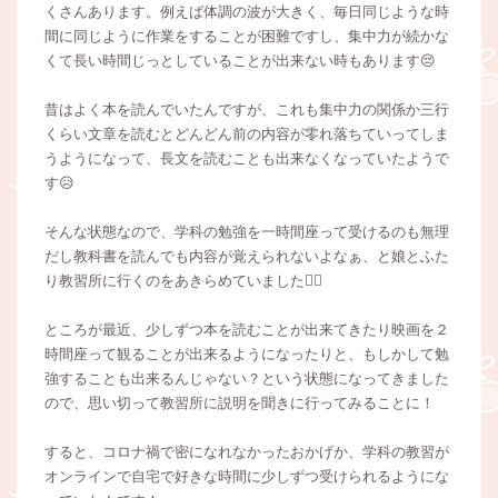
くさんあります。例えば体調の波が大きく、毎日同じような時
間に同じように作業をすることが困難ですし、集中力が続かな
くて長い時間じっとしていることが出来ない時もあります😔
昔はよく本を読んでいたんですが、これも集中力の関係か三行
くらい文章を読むとどんどん前の内容が零れ落ちていってしま
うようになって、長文を読むことも出来なくなっていたようで
す😥
そんな状態なので、学科の勉強を一時間座って受けるのも無理
だし教科書を読んでも内容が覚えられないよなぁ、と娘とふた
り教習所に行くのをあきらめていました😮‍💨
ところが最近、少しずつ本を読むことが出来てきたり映画を２
時間座って観ることが出来るようになったりと、もしかして勉
強することも出来るんじゃない？という状態になってきました
ので、思い切って教習所に説明を聞きに行ってみることに！
すると、コロナ禍で密になれなかったおかげか、学科の教習が
オンラインで自宅で好きな時間に少しずつ受けられるようにな