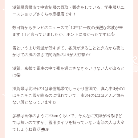
滋賀県彦根市で中古制服の買取・販売をしている、学生服リユ
ースショップさくらや彦根店です！
数日前からテレビのニュースで｢10年に一度の強烈な寒波が来
ます！｣と言っていましたが、ホントに凄かったですね💦
雪というより気温が低すぎて、各所が凍ることと夕方から夜に
かけての風の強さで関西圏のJRが大打撃⚡️⚡️
滋賀、京都で電車の中で夜を過ごさなきゃいけない人が出ると
は😱
滋賀県は北3分の1は豪雪地帯でしっかり雪国で、真ん中3分の1
はそこそこ雪が降るのに慣れていて、南3分の1はほとんど降ら
ない所となっています⛄️
彦根は画像のように20cmくらいで、そんなに支障が出るほど
では無いのですが、雪用タイヤを持っていない南部の人は大変
でしょうね😅☃🌨️❄️