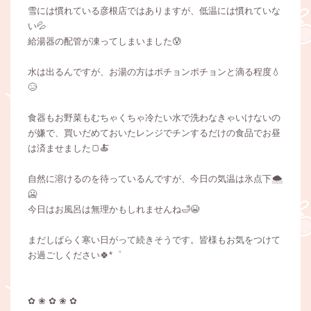
雪には慣れている彦根店ではありますが、低温には慣れていな
い💦
給湯器の配管が凍ってしまいました😰
水は出るんですが、お湯の方はポチョンポチョンと滴る程度💧
😥
食器もお野菜もむちゃくちゃ冷たい水で洗わなきゃいけないの
が嫌で、買いだめておいたレンジでチンするだけの食品でお昼
は済ませました🍞🍝
自然に溶けるのを待っているんですが、今日の気温は氷点下🌨
🥶
今日はお風呂は無理かもしれませんね🛁😭
まだしばらく寒い日がって続きそうです。皆様もお気をつけて
お過ごしください🍀*゜
✿ ❀ ✿ ❀ ✿