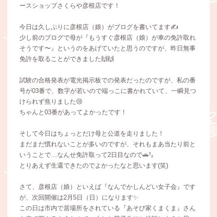
ースショップさくらや彦根店です！
今日は久しぶりに彦根店（娘）がブログを書いてます✍️
少し前のブログで母が『もうすぐ彦根店（娘）が車の免許取れ
そうです〜』というのをあげていたと思うのですが、昨日無事
免許を取ることができました🙌🙌
試験の合格発表が電光掲示板での発表だったのですが、私の番
号が03番で、数字が若いので端っこに書かれていて、一瞬見つ
けられず焦りました😢
ちゃんと03番があってよかったです！
そして今日はちょっとだけ母と公道を走りました！
まだまだ慣れないことが多いのですが、それもまあ当たり前と
いうことで…なんせ免許取って2日目なので🚗³₃
とりあえず生還できたのでよかったなと思います(笑)
さて、彦根店（娘）といえば『なんでかしんどい女子会』です
が、次回開催は2月5日（日）になります✨
この日は市内で居場所をされている『あそび家くまくま』さん