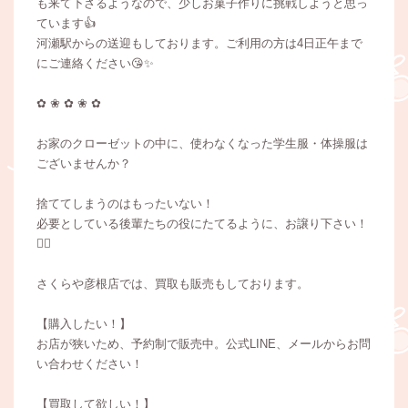
も来て下さるようなので、少しお菓子作りに挑戦しようと思っ
ています👍
河瀬駅からの送迎もしております。ご利用の方は4日正午まで
にご連絡ください😘✨
✿ ❀ ✿ ❀ ✿
お家のクローゼットの中に、使わなくなった学生服・体操服は
ございませんか？
捨ててしまうのはもったいない！
必要としている後輩たちの役にたてるように、お譲り下さい！
🙇‍♀️
さくらや彦根店では、買取も販売もしております。
【購入したい！】
お店が狭いため、予約制で販売中。公式LINE、メールからお問
い合わせください！
【買取して欲しい！】