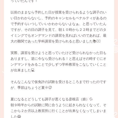
っていたんです！
以前のままなら予約した日が授業を受けられるような調子のい
い日かわからないし、予約のキャンセルもペナルティがあるの
で予約すらいつしていいかわからないよなぁ、と思っていたん
ですが、その日の調子を見て、朝１０時から２２時までどのタ
イミングでもオンデマンドの講習を見ればいいのであれば、最
大の難関であった学科講習を受けられると思いました📚✍🏻
実際、講習を受けようと思っていたけど受けられなかった日も
ありますし、逆に今なら受けられる！と思えばその時すぐにオ
ンデマンドをみることで少しずつ学科教習をこなしていくこと
が出来ました💻
そんなこんなで仮免許の試験を受けるところまで行ったのです
が、季節はちょうど夏🌞🥵
夏になるとどうしても調子が悪くなる彦根店（娘）💦
朝９時半からの試験に間に合うように起きられなくなって、そ
こから２か月以上教習所に行くことが出来なくなってしまいま
した😱