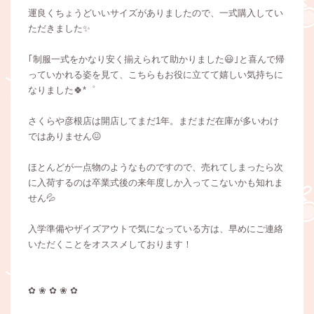
運良くちょうどいいサイズがありましたので、一式購入してい
ただきました✨
｢制服一式をかなり安く揃えられて助かりました😃｣と喜んで帰
っていかれる姿を見て、こちらもお役に立てて嬉しい気持ちに
なりました🍀*゜
さくらや彦根店は開店してまだ1年。まだまだ在庫が多いわけ
ではありません😖
ほとんどが一点物のようなものですので、売れてしまったら次
に入荷するのは卒業式後の来年度しか入ってこないかも知れま
せん💦
入学準備やザイズアウトで気になっている方は、早めにご連絡
いただくことをオススメしております！
✿ ❀ ✿ ❀ ✿