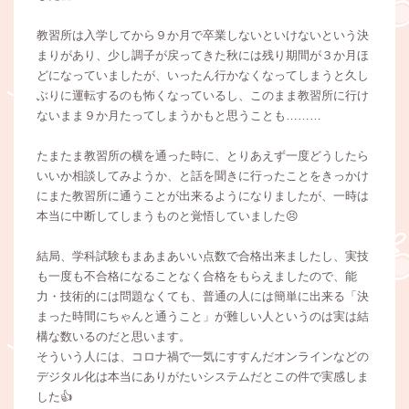
教習所は入学してから９か月で卒業しないといけないという決
まりがあり、少し調子が戻ってきた秋には残り期間が３か月ほ
どになっていましたが、いったん行かなくなってしまうと久し
ぶりに運転するのも怖くなっているし、このまま教習所に行け
ないまま９か月たってしまうかもと思うことも………
たまたま教習所の横を通った時に、とりあえず一度どうしたら
いいか相談してみようか、と話を聞きに行ったことをきっかけ
にまた教習所に通うことが出来るようになりましたが、一時は
本当に中断してしまうものと覚悟していました😣
結局、学科試験もまあまあいい点数で合格出来ましたし、実技
も一度も不合格になることなく合格をもらえましたので、能
力・技術的には問題なくても、普通の人には簡単に出来る「決
まった時間にちゃんと通うこと」が難しい人というのは実は結
構な数いるのだと思います。
そういう人には、コロナ禍で一気にすすんだオンラインなどの
デジタル化は本当にありがたいシステムだとこの件で実感しま
した👍