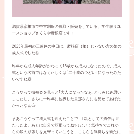
滋賀県彦根市で中古制服の買取・販売をしている、学生服リユ
ースショップさくらや彦根店です！
2023年最初の三連休の中日は、彦根店（娘）じゃない方の娘の
成人式でした㊗️
昨年から成人年齢がかわって18歳から成人になったので、成人
式という名前ではなく正しくは｢二十歳のつどい｣になったみた
いですね😄
こうやって振袖姿を見ると｢大人になったなぁ｣としみじみ思い
ましたし、さらに一昨年に他界した旦那さんにも見せてあげた
かったなぁ🥲
まあこうやって成人式を迎えたことで、｢親としての責任は果
たしたよ、あとは自分で頑張ってね✨｣という気持ちでこれか
らの娘の頑張りを見守っていこうと、こちらも気持ちを新たに