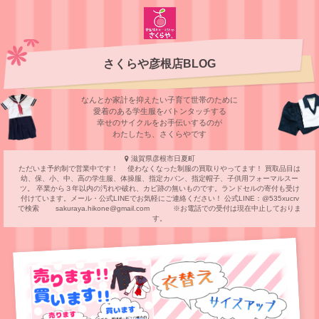
さくらや彦根店BLOG
なんとか家計を抑えたい子育て世帯のために
愛着のある学⽣服をバトンタッチする
幸せのサイクルをお⼿伝いするのが
わたしたち、さくらやです
滋賀県彦根市日夏町
ただいま予約制で営業中です！ 使わなくなった制服の買取りやってます！ 買取品目は
幼、保、小、中、高の学生服、体操服、指定カバン、指定帽子、子供用フォーマルスー
ツ。 卒業から３年以内の汚れや破れ、カビ跡の無いものです。ランドセルの寄付も受け
付けています。メール・公式LINEでお気軽にご連絡ください！ 公式LINE：@535xucrv
で検索 sakuraya.hikone@gmail.com ※お電話での受付は現在中止しておりま
す。