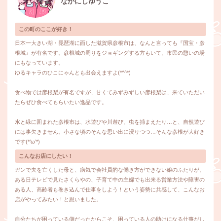
なかにしゆうこ
この町のここが好き！
日本一大きい湖・琵琶湖に面した滋賀県彦根市は、なんと言っても『国宝・彦
根城』が有名です。彦根城の周りをジョギングする方もいて、市民の憩いの場
にもなっています。
ゆるキャラのひこにゃんとも出会えますよ(*^^*)
食べ物では彦根梨が有名ですが、甘くてみずみずしい彦根梨は、来ていただい
たらぜひ食べてもらいたい逸品です。
水と緑に囲まれた彦根市は、水遊びや川遊び、虫を捕まえたり…と、自然遊び
には事欠きません。小さな頃のそんな思い出に浸りつつ…そんな彦根が大好き
です(*’ω’*)
こんなお店にしたい！
ガンで夫を亡くした母と、病気で会社員的な働き方ができない娘のふたりが、
ある日テレビで見たさくらやの、子育て中の主婦でも出来る営業方法や障害の
ある人、高齢者も巻き込んで仕事をしよう！という姿勢に共感して、こんなお
店がやってみたい！と思いました。
自分たちが困っている側だったからこそ、困っている人の助けになる仕事がし