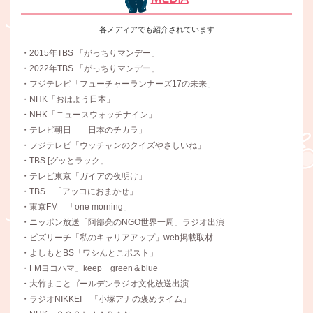
各メディアでも紹介されています
・2015年TBS 「がっちりマンデー」
・2022年TBS 「がっちりマンデー」
・フジテレビ「フューチャーランナーズ17の未来」
・NHK「おはよう日本」
・NHK「ニュースウォッチナイン」
・テレビ朝日 「日本のチカラ」
・フジテレビ「ウッチャンのクイズやさしいね」
・TBS [グッとラック」
・テレビ東京「ガイアの夜明け」
・TBS 「アッコにおまかせ」
・東京FM 「one morning」
・ニッポン放送「阿部亮のNGO世界一周」ラジオ出演
・ビズリーチ「私のキャリアアップ」web掲載取材
・よしもとBS「ワシんとこポスト」
・FMヨコハマ」keep green＆blue
・大竹まことゴールデンラジオ文化放送出演
・ラジオNIKKEI 「小塚アナの褒めタイム」