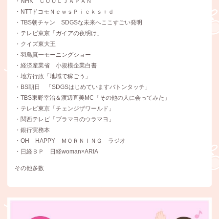
・NHK ＣＯＯＬＪＡＰＡＮ
・NTTドコモＮｅｗｓＰｉｃｋｓ＋ｄ
・TBS朝チャン SDGSな未来へここすごい発明
・テレビ東京「ガイアの夜明け」
・クイズ東大王
・羽鳥真一モーニングショー
・経済産業省 小規模企業白書
・地方行政「地域で稼ごう」
・BS朝日 「SDGSはじめていますバトンタッチ」
・TBS東野幸治＆渡辺直美MC「その他の人に会ってみた」
・テレビ東京「チェンジザワールド」
・関西テレビ「ブラマヨのウラマヨ」
・銀行実務本
・OH HAPPY ＭＯＲＮＩＮＧ ラジオ
・日経ＢＰ 日経woman×ARIA
その他多数