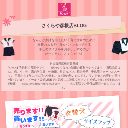
さくらや彦根店BLOG
なんとか家計を抑えたい子育て世帯のために
愛着のある学⽣服をバトンタッチする
幸せのサイクルをお⼿伝いするのが
わたしたち、さくらやです
滋賀県彦根市日夏町
ただいま予約制で営業中です！ 使わなくなった制服の買取りやってます！ 買取品目は
幼、保、小、中、高の学生服、体操服、指定カバン、指定帽子、子供用フォーマルスー
ツ。 卒業から３年以内の汚れや破れ、カビ跡の無いものです。ランドセルの寄付も受け
付けています。メール・公式LINEでお気軽にご連絡ください！ 公式LINE：@535xucrv
で検索 sakuraya.hikone@gmail.com ※お電話での受付は現在中止しておりま
す。