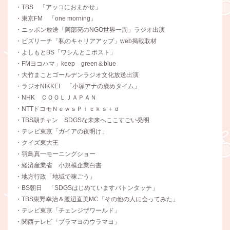
・TBS 「アッコにおまかせ」
・東京FM 「one morning」
・ニッポン放送「阿部亮のNGO世界一周」ラジオ出演
・ビズリーチ「私のキャリアアップ」web掲載取材
・よしもとBS「ワシんとこポスト」
・FMヨコハマ」keep green＆blue
・大竹まことゴールデンラジオ文化放送出演
・ラジオNIKKEI 「小塚アナの褒めタイム」
・NHK ＣＯＯＬＪＡＰＡＮ
・NTTドコモＮｅｗｓＰｉｃｋｓ＋ｄ
・TBS朝チャン SDGSな未来へここすごい発明
・テレビ東京「ガイアの夜明け」
・クイズ東大王
・羽鳥真一モーニングショー
・経済産業省 小規模企業白書
・地方行政「地域で稼ごう」
・BS朝日 「SDGSはじめていますバトンタッチ」
・TBS東野幸治＆渡辺直美MC「その他の人に会ってみた」
・テレビ東京「チェンジザワールド」
・関西テレビ「ブラマヨのウラマヨ」