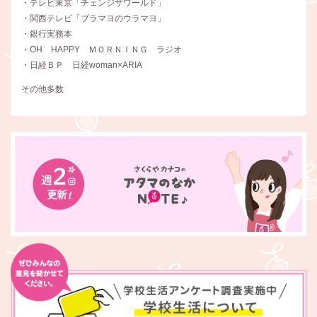
・テレビ東京「チェンジザワールド」
・関西テレビ「ブラマヨのウラマヨ」
・銀行実務本
・OH HAPPY ＭＯＲＮＩＮＧ ラジオ
・日経ＢＰ 日経woman×ARIA
その他多数