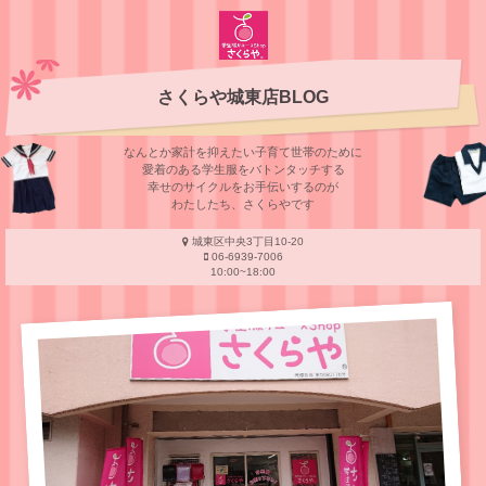
さくらや城東店BLOG
なんとか家計を抑えたい子育て世帯のために
愛着のある学⽣服をバトンタッチする
幸せのサイクルをお⼿伝いするのが
わたしたち、さくらやです
城東区中央3丁目10-20
06-6939-7006
10:00~18:00