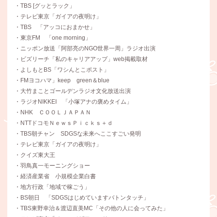
・TBS [グッとラック」
・テレビ東京「ガイアの夜明け」
・TBS 「アッコにおまかせ」
・東京FM 「one morning」
・ニッポン放送「阿部亮のNGO世界一周」ラジオ出演
・ビズリーチ「私のキャリアアップ」web掲載取材
・よしもとBS「ワシんとこポスト」
・FMヨコハマ」keep green＆blue
・大竹まことゴールデンラジオ文化放送出演
・ラジオNIKKEI 「小塚アナの褒めタイム」
・NHK ＣＯＯＬＪＡＰＡＮ
・NTTドコモＮｅｗｓＰｉｃｋｓ＋ｄ
・TBS朝チャン SDGSな未来へここすごい発明
・テレビ東京「ガイアの夜明け」
・クイズ東大王
・羽鳥真一モーニングショー
・経済産業省 小規模企業白書
・地方行政「地域で稼ごう」
・BS朝日 「SDGSはじめていますバトンタッチ」
・TBS東野幸治＆渡辺直美MC「その他の人に会ってみた」