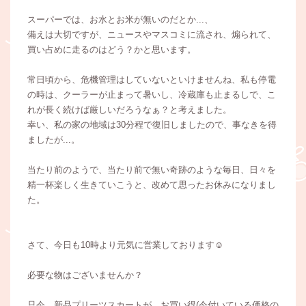
スーパーでは、お水とお米が無いのだとか...、
備えは大切ですが、ニュースやマスコミに流され、煽られて、
買い占めに走るのはどう？かと思います。
常日頃から、危機管理はしていないといけませんね、私も停電
の時は、クーラーが止まって暑いし、冷蔵庫も止まるしで、こ
れが長く続けば厳しいだろうなぁ？と考えました。
幸い、私の家の地域は30分程で復旧しましたので、事なきを得
ましたが...。
当たり前のようで、当たり前で無い奇跡のような毎日、日々を
精一杯楽しく生きていこうと、改めて思ったお休みになりまし
た。
さて、今日も10時より元気に営業しております☺️
必要な物はございませんか？
只今、新品プリーツスカートが、お買い得(今付いている価格の