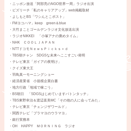
・ニッポン放送「阿部亮のNGO世界一周」ラジオ出演
・ビズリーチ「私のキャリアアップ」web掲載取材
・よしもとBS「ワシんとこポスト」
・FMヨコハマ」keep green＆blue
・大竹まことゴールデンラジオ文化放送出演
・ラジオNIKKEI 「小塚アナの褒めタイム」
・NHK ＣＯＯＬＪＡＰＡＮ
・NTTドコモＮｅｗｓＰｉｃｋｓ＋ｄ
・TBS朝チャン SDGSな未来へここすごい発明
・テレビ東京「ガイアの夜明け」
・クイズ東大王
・羽鳥真一モーニングショー
・経済産業省 小規模企業白書
・地方行政「地域で稼ごう」
・BS朝日 「SDGSはじめていますバトンタッチ」
・TBS東野幸治＆渡辺直美MC「その他の人に会ってみた」
・テレビ東京「チェンジザワールド」
・関西テレビ「ブラマヨのウラマヨ」
・銀行実務本
・OH HAPPY ＭＯＲＮＩＮＧ ラジオ