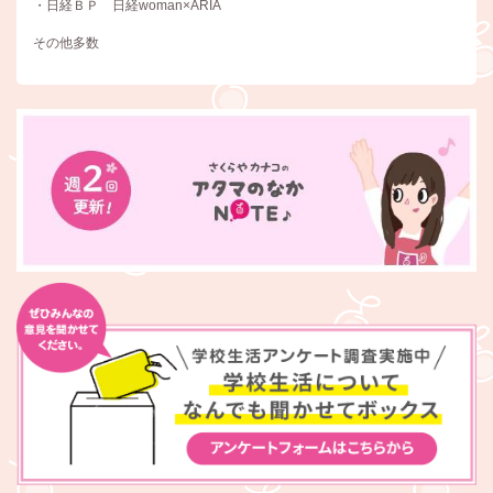
・日経ＢＰ 日経woman×ARIA
その他多数