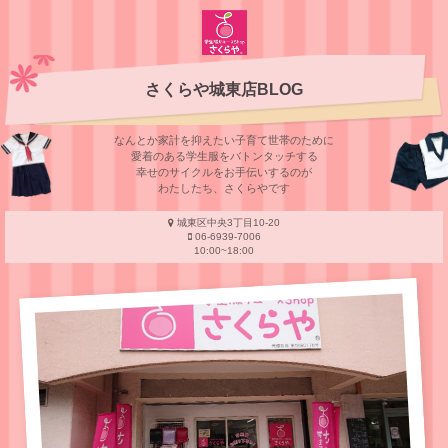
さくらや城東店BLOG
なんとか家計を抑えたい子育て世帯のために
愛着のある学⽣服をバトンタッチする
幸せのサイクルをお⼿伝いするのが
わたしたち、さくらやです
城東区中央3丁目10-20
06-6939-7006
10:00~18:00