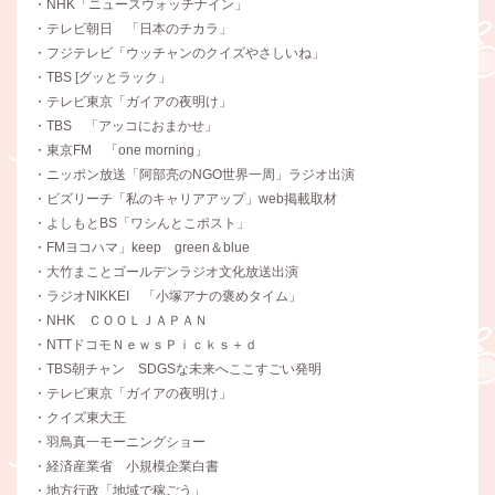
・NHK「ニュースウォッチナイン」
・テレビ朝日 「日本のチカラ」
・フジテレビ「ウッチャンのクイズやさしいね」
・TBS [グッとラック」
・テレビ東京「ガイアの夜明け」
・TBS 「アッコにおまかせ」
・東京FM 「one morning」
・ニッポン放送「阿部亮のNGO世界一周」ラジオ出演
・ビズリーチ「私のキャリアアップ」web掲載取材
・よしもとBS「ワシんとこポスト」
・FMヨコハマ」keep green＆blue
・大竹まことゴールデンラジオ文化放送出演
・ラジオNIKKEI 「小塚アナの褒めタイム」
・NHK ＣＯＯＬＪＡＰＡＮ
・NTTドコモＮｅｗｓＰｉｃｋｓ＋ｄ
・TBS朝チャン SDGSな未来へここすごい発明
・テレビ東京「ガイアの夜明け」
・クイズ東大王
・羽鳥真一モーニングショー
・経済産業省 小規模企業白書
・地方行政「地域で稼ごう」