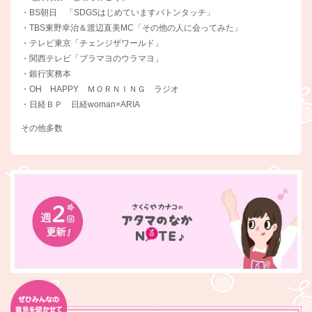
・BS朝日 「SDGSはじめていますバトンタッチ」
・TBS東野幸治＆渡辺直美MC「その他の人に会ってみた」
・テレビ東京「チェンジザワールド」
・関西テレビ「ブラマヨのウラマヨ」
・銀行実務本
・OH HAPPY ＭＯＲＮＩＮＧ ラジオ
・日経ＢＰ 日経woman×ARIA
その他多数