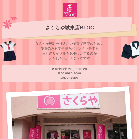
さくらや城東店BLOG
なんとか家計を抑えたい子育て世帯のために
愛着のある学⽣服をバトンタッチする
幸せのサイクルをお⼿伝いするのが
わたしたち、さくらやです
城東区中央3丁目10-20
06-6939-7006
10:00~18:00