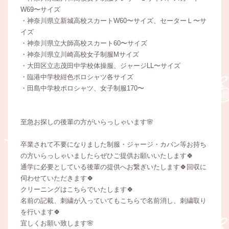
W69〜サイズ
・神奈川県立新城高校スカートW60〜サイズ、セーターＬ〜サ
イズ
・神奈川県立大師高校スカート60〜サイズ
・神奈川県立川崎高校女子制服Mサイズ
・大田区立志茂田中学校体操服、ジャージLL〜サイズ
・臨港中学校紺色ポロシャツ各サイズ
・田島中学校ポロシャツ、女子制服170〜
至急お探しの後輩の方がいらっしゃいます🌸
卒業されて不要になりました制服・ジャージ・カバン等お持ち
の方いらっしゃいましたらぜひご提供お願いいたします🍀
通学に必要としている後輩の提供へお繋ぎいたします🍀回収に
伺わせていただきます🍀
クリーニングはこちらでいたします🍀
名前の記載、刺繍が入っていてもこちらで名前消し、刺繍取り
を行います🍀
宜しくお願い致します🌸