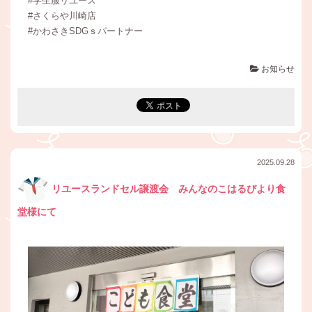
#学生服リユース
#さくらや川崎店
#かわさきSDGｓパートナー
お知らせ
2025.09.28
リユースランドセル譲渡会 みんなのこはるびより食
堂様にて