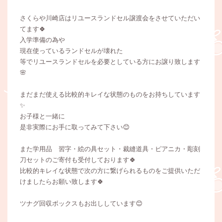
さくらや川崎店はリユースランドセル譲渡会をさせていただい
てます🍀
入学準備の為や
現在使っているランドセルが壊れた
等でリユースランドセルを必要としている方にお譲り致します
🌸
まだまだ使える比較的キレイな状態のものをお持ちしています
✨️
お子様と一緒に
是非実際にお手に取ってみて下さい😊
また学用品 習字・絵の具セット・裁縫道具・ピアニカ・彫刻
刀セットのご寄付も受付しております🍀
比較的キレイな状態で次の方に繋げられるものをご提供いただ
けましたらお願い致します🍀
ツナグ回収ボックスもお出ししています😊