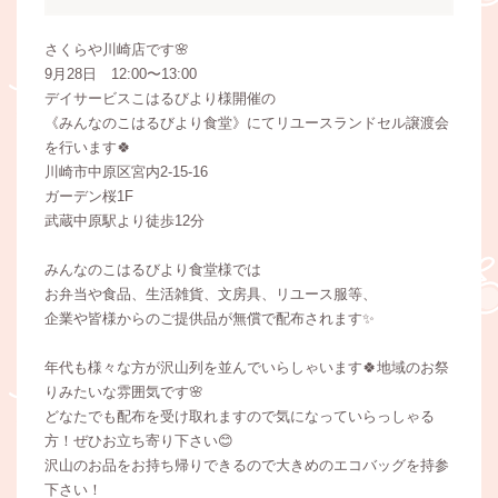
さくらや川崎店です🌸
9月28日 12:00〜13:00
デイサービスこはるびより様開催の
《みんなのこはるびより食堂》にてリユースランドセル譲渡会
を行います🍀
川崎市中原区宮内2-15-16
ガーデン桜1F
武蔵中原駅より徒歩12分
みんなのこはるびより食堂様では
お弁当や食品、生活雑貨、文房具、リユース服等、
企業や皆様からのご提供品が無償で配布されます✨
年代も様々な方が沢山列を並んでいらしゃいます🍀地域のお祭
りみたいな雰囲気です🌸
どなたでも配布を受け取れますので気になっていらっしゃる
方！ぜひお立ち寄り下さい😊
沢山のお品をお持ち帰りできるので大きめのエコバッグを持参
下さい！