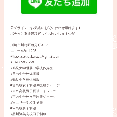
公式ラインでお気軽にお問い合わせ頂けます⬆
ポチっと友達追加宜しくお願いします😊🌸
川崎市川崎区追分町3-12
エリール弥生205
✉kawasakisakuraya@gmail.com
📞07085956799
#鶴見大学附属中学校体操服
#日吉中学校体操服
#鶴見中学校体操服
#菅高校女子制服体操服ジャージ
#東京高校男子長袖ワイシャツ
#宮内中学校女子制服ジャージ
#富士見中学校体操服
#幸高校男子制服
#品川翔英高校男子制服