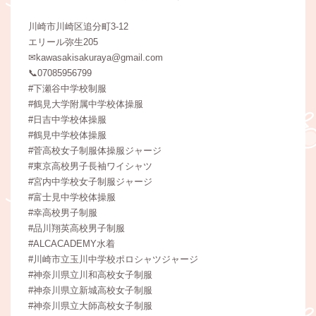
川崎市川崎区追分町3-12
エリール弥生205
✉kawasakisakuraya@gmail.com
📞07085956799
#下瀬谷中学校制服
#鶴見大学附属中学校体操服
#日吉中学校体操服
#鶴見中学校体操服
#菅高校女子制服体操服ジャージ
#東京高校男子長袖ワイシャツ
#宮内中学校女子制服ジャージ
#富士見中学校体操服
#幸高校男子制服
#品川翔英高校男子制服
#ALCACADEMY水着
#川崎市立玉川中学校ポロシャツジャージ
#神奈川県立川和高校女子制服
#神奈川県立新城高校女子制服
#神奈川県立大師高校女子制服