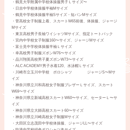
・鶴見大学附属中学校体操服男子Ｌサイズ〜
・日吉中学校体操服半袖Mサイズ
・鶴見中学校体操服半袖Sサイズ・短パンMサイズ
・菅高校女子制服上着、スカートW65前後、体操服、ジャージ
Mサイズ
・東京高校男子長袖ワイシャツMサイズ、指定トートバック
・宮内中学校女子制服160〜サイズ、ジャージMサイズ
・富士見中学校体操服半袖Ｌサイズ
・幸高校男子制服ズボンW76〜サイズ
・品川翔英高校男子夏ズボンW73〜サイズ
・ALC ACADEMY男子水着120、水泳帽Ｌサイズ
・川崎市立玉川中学校 ポロシャツ ジャージS〜Mサ
イズ
・神奈川県立川和高校女子制服ブレザーＬサイズ、スカート
W69〜サイズ
・神奈川県立新城高校スカートW60〜サイズ、セーターＬ〜サ
イズ
・神奈川県立大師高校スカート60〜サイズ
・神奈川県立川崎高校女子制服Mサイズ
・大田区立志茂田中学校体操服、ジャージLL〜サイズ
・臨港中学校紺色ポロシャツ各サイズ