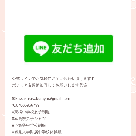
公式ラインでお気軽にお問い合わせ頂けます⬆
ポチっと友達追加宜しくお願いします😊🌸
✉kawasakisakuraya@gmail.com
📞07085956799
#東橘中学校女子制服
#幸高校男子シャツ
#下瀬谷中学校制服
#鶴見大学附属中学校体操服