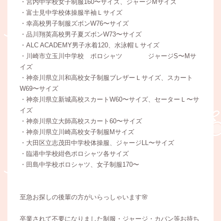
・宮内中学校女子制服160〜サイズ、ジャージMサイズ
・富士見中学校体操服半袖Ｌサイズ
・幸高校男子制服ズボンW76〜サイズ
・品川翔英高校男子夏ズボンW73〜サイズ
・ALC ACADEMY男子水着120、水泳帽Ｌサイズ
・川崎市立玉川中学校 ポロシャツ ジャージS〜Mサ
イズ
・神奈川県立川和高校女子制服ブレザーＬサイズ、スカート
W69〜サイズ
・神奈川県立新城高校スカートW60〜サイズ、セーターＬ〜サ
イズ
・神奈川県立大師高校スカート60〜サイズ
・神奈川県立川崎高校女子制服Mサイズ
・大田区立志茂田中学校体操服、ジャージLL〜サイズ
・臨港中学校紺色ポロシャツ各サイズ
・田島中学校ポロシャツ、女子制服170〜
至急お探しの後輩の方がいらっしゃいます🌸
卒業されて不要になりました制服・ジャージ・カバン等お持ち