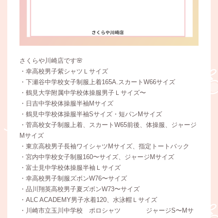
さくらや川崎店です🌸
・幸高校男子紫シャツＬサイズ
・下瀬谷中学校女子制服上着165A.スカートW66サイズ
・鶴見大学附属中学校体操服男子Ｌサイズ〜
・日吉中学校体操服半袖Mサイズ
・鶴見中学校体操服半袖Sサイズ・短パンMサイズ
・菅高校女子制服上着、スカートW65前後、体操服、ジャージ
Mサイズ
・東京高校男子長袖ワイシャツMサイズ、指定トートバック
・宮内中学校女子制服160〜サイズ、ジャージMサイズ
・富士見中学校体操服半袖Ｌサイズ
・幸高校男子制服ズボンW76〜サイズ
・品川翔英高校男子夏ズボンW73〜サイズ
・ALC ACADEMY男子水着120、水泳帽Ｌサイズ
・川崎市立玉川中学校 ポロシャツ ジャージS〜Mサ