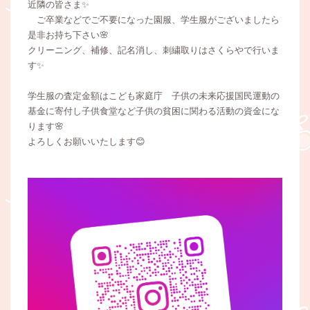
近隣の皆さま✨
ご卒業などでご不要になった園服、学生服がございましたら
是非お持ち下さい🌸
クリーニング、補修、記名消し、刺繍取りはさくらやで行いま
す✨
学生服の査定金額はこども家庭庁 子供の未来応援国民運動の
基金に寄付し子供食堂など子供の貧困に関わる活動の資金にな
ります🌸
よろしくお願いいたします😊