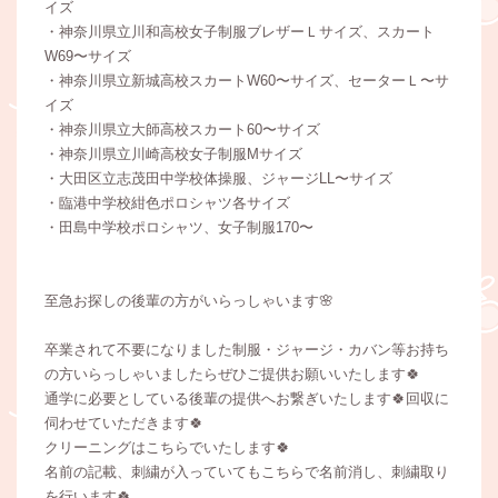
イズ
・神奈川県立川和高校女子制服ブレザーＬサイズ、スカート
W69〜サイズ
・神奈川県立新城高校スカートW60〜サイズ、セーターＬ〜サ
イズ
・神奈川県立大師高校スカート60〜サイズ
・神奈川県立川崎高校女子制服Mサイズ
・大田区立志茂田中学校体操服、ジャージLL〜サイズ
・臨港中学校紺色ポロシャツ各サイズ
・田島中学校ポロシャツ、女子制服170〜
至急お探しの後輩の方がいらっしゃいます🌸
卒業されて不要になりました制服・ジャージ・カバン等お持ち
の方いらっしゃいましたらぜひご提供お願いいたします🍀
通学に必要としている後輩の提供へお繋ぎいたします🍀回収に
伺わせていただきます🍀
クリーニングはこちらでいたします🍀
名前の記載、刺繍が入っていてもこちらで名前消し、刺繍取り
を行います🍀