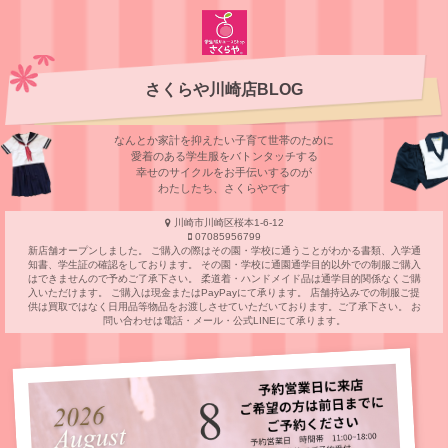
さくらや川崎店BLOG
なんとか家計を抑えたい子育て世帯のために
愛着のある学⽣服をバトンタッチする
幸せのサイクルをお⼿伝いするのが
わたしたち、さくらやです
川崎市川崎区桜本1-6-12
07085956799
新店舗オープンしました。 ご購入の際はその園・学校に通うことがわかる書類、入学通
知書、学生証の確認をしております。 その園・学校に通園通学目的以外での制服ご購入
はできませんので予めご了承下さい。 柔道着・ハンドメイド品は通学目的関係なくご購
入いただけます。 ご購入は現金またはPayPayにて承ります。 店舗持込みでの制服ご提
供は買取ではなく日用品等物品をお渡しさせていただいております。ご了承下さい。 お
問い合わせは電話・メール・公式LINEにて承ります。