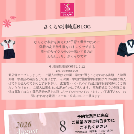
さくらや川崎店BLOG
なんとか家計を抑えたい子育て世帯のために
愛着のある学⽣服をバトンタッチする
幸せのサイクルをお⼿伝いするのが
わたしたち、さくらやです
川崎市川崎区桜本1-6-12
07085956799
新店舗オープンしました。 ご購入の際はその園・学校に通うことがわかる書類、入学通
知書、学生証の確認をしております。 その園・学校に通園通学目的以外での制服ご購入
はできませんので予めご了承下さい。 柔道着・ハンドメイド品は通学目的関係なくご購
入いただけます。 ご購入は現金またはPayPayにて承ります。 店舗持込みでの制服ご提
供は買取ではなく日用品等物品をお渡しさせていただいております。ご了承下さい。 お
問い合わせは電話・メール・公式LINEにて承ります。