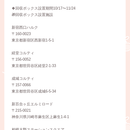
🍀回収ボックス設置期間10/17〜11/24
🎁回収ボックス設置施設
新宿⻄⼝ハルク
〒160-0023
東京都新宿区⻄新宿1-5-1
経堂コルティ
〒156-0052
東京都世田谷区経堂2-1-33
成城コルティ
〒157-0066
東京都世田谷区成城6-5-34
新百合ヶ丘エルミロード
〒215-0021
神奈川県川崎市麻生区上麻生1-4-1
相模大野ステーションスクエア