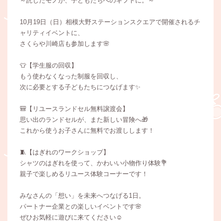
～託したモノが、子どもたちへのギフトに。～
10月19日（日）相模大野ステーションスクエアで開催されるチ
ャリティイベントに、
さくらや川崎店も参加します🌸
👕【学生服の回収】
もう使わなくなった制服を回収し、
次に必要とする子どもたちにつなげます✨
🎒【リユースランドセル無料譲渡会】
思い出のランドセルが、また新しい冒険へ🎁
これから使うお子さんに無料でお渡しします！
🧵【はぎれのワークショップ】
シャツのはぎれを使って、かわいい小物作り体験💐
親子で楽しめるリユース体験コーナーです！
みなさんの「想い」を未来へつなげる1日。
パートナー企業との楽しいイベントです🌸
ぜひお気軽に遊びに来てください☺️