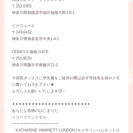
〒252-0303
神奈川県相模原市南区相模大野3-8-1
⁡ビナウォーク
〒243-0432
神奈川県海老名市中央1-4-1
ODAKYU 湘南 GATE
〒251-8570
神奈川県藤沢市南藤沢21-1
※回収ボックスに学生服をご提供の際は必ず学校名を袋やメモ
に書いてお入れ下さい🍀
よろしくお願いいたします😊✨️
✦✦✦✦✦✦✦✦✦✦✦✦✦✦✦✦✦✦✦✦✦✦✦✦
あらたな冒険のはじまりだ
リユースランドセル
ーーーーーーーーーーーー
「KATHARINE HAMNETT LONDON (キャサリンハムネットロ