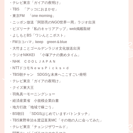
・テレビ東京「ガイアの夜明け」
・TBS 「アッコにおまかせ」
・東京FM 「one morning」
・ニッポン放送「阿部亮のNGO世界一周」ラジオ出演
・ビズリーチ「私のキャリアアップ」web掲載取材
・よしもとBS「ワシんとこポスト」
・FMヨコハマ」keep green＆blue
・大竹まことゴールデンラジオ文化放送出演
・ラジオNIKKEI 「小塚アナの褒めタイム」
・NHK ＣＯＯＬＪＡＰＡＮ
・NTTドコモＮｅｗｓＰｉｃｋｓ＋ｄ
・TBS朝チャン SDGSな未来へここすごい発明
・テレビ東京「ガイアの夜明け」
・クイズ東大王
・羽鳥真一モーニングショー
・経済産業省 小規模企業白書
・地方行政「地域で稼ごう」
・BS朝日 「SDGSはじめていますバトンタッチ」
・TBS東野幸治＆渡辺直美MC「その他の人に会ってみた」
・テレビ東京「チェンジザワールド」