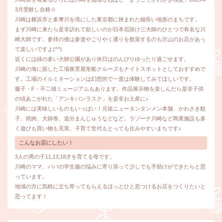
3月受験し合格☆
川崎は横浜市と多摩川を境にした東京都に挟まれた細長い地形のまちです。
まず川崎に来たら是非訪れて欲しいのが日本厄除け三大師のひとつで有名な川
崎大師です。参拝の後は参道やごりやく通りを散策するのも沢山のお店があっ
て楽しいですよ(^^)
近くには緑の多い大師公園があり休日はのんびりゆったり過ごせます。
川崎の海に面した工場夜景屋形船クルーズもナイトスポットとしておすすめで
す。工場のイルミネーションは幻想的で一度は体験してみてほしいです。
藤子・F・不二雄ミュージアムもあります。作品展示物を楽しんだら是非子供
の頃あこがれた「アンキパンラスク」を是非お土産に♪
川崎には美味しいものもいっぱい！元祖ニュータンタンメン本舗、かわさき餃
子、焼肉、大師巻、追分まんじゅうなどなど。ラゾーナ川崎など商業施設も多
く遊びも買い物も充実。子育て世代もとっても住みやすいまちです♪
こんなお店にしたい！
3人の男の子11,13,18才を育てる母です。
川崎のママ、パパの学生服の悩みに寄り添って少しでも手助けができたらと思
っています。
地域の方に気軽に立ち寄ってもらえるほっとひと息つけるお店をつくりたいと
思ってます！