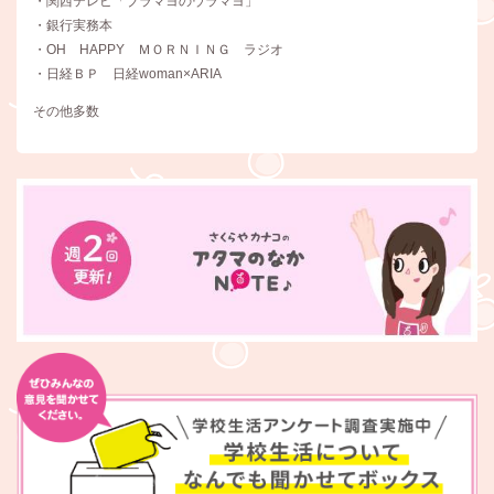
・関西テレビ「ブラマヨのウラマヨ」
・銀行実務本
・OH HAPPY ＭＯＲＮＩＮＧ ラジオ
・日経ＢＰ 日経woman×ARIA
その他多数