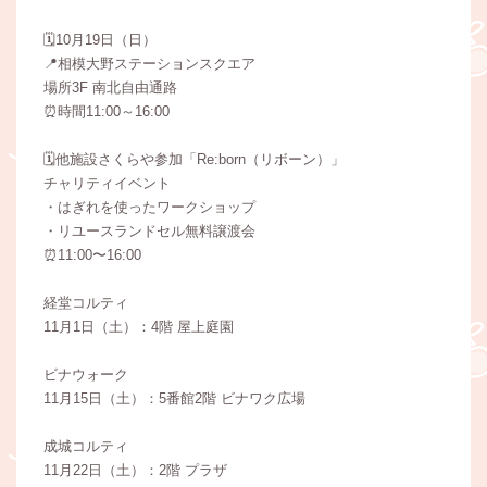
🗓️10月19日（日）
📍相模大野ステーションスクエア
場所3F 南北自由通路
⏰️時間11:00～16:00
🗓️他施設さくらや参加「Re:born（リボーン）」
チャリティイベント
・はぎれを使ったワークショップ
・リユースランドセル無料譲渡会
⏰️11:00〜16:00
経堂コルティ
11月1日（土）：4階 屋上庭園
ビナウォーク
11月15日（土）：5番館2階 ビナワク広場
成城コルティ
11月22日（土）：2階 プラザ