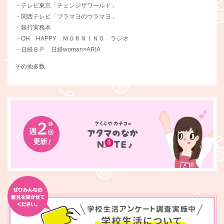
・テレビ東京「チェンジザワールド」
・関西テレビ「ブラマヨのウラマヨ」
・銀行実務本
・OH HAPPY ＭＯＲＮＩＮＧ ラジオ
・日経ＢＰ 日経woman×ARIA
その他多数