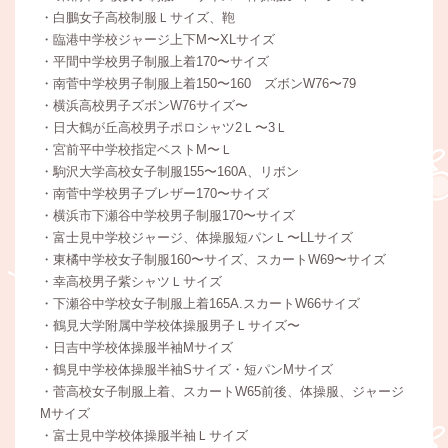
・白鵬女子高校制服Ｌサイズ、鞄
・臨港中学校ジャージ上下M〜XLサイズ
・平間中学校男子制服上着170〜サイズ
・南菅中学校男子制服上着150〜160 ズボンW76〜79
・横浜高校男子ズボンW76サイズ〜
・日大鶴が丘高校男子ポロシャツ2Ｌ〜3Ｌ
・宮前平中学校指定ベストM〜Ｌ
・駒沢大学高校女子制服155〜160A、リボン
・南菅中学校男子ブレザー170〜サイズ
・横浜市下瀬谷中学校男子制服170〜サイズ
・富士見中学校ジャージ、体操服短パンＬ〜LLサイズ
・東橘中学校女子制服160〜サイズ、スカートW69〜サイズ
・幸高校男子紫シャツＬサイズ
・下瀬谷中学校女子制服上着165A.スカートW66サイズ
・鶴見大学附属中学校体操服男子Ｌサイズ〜
・日吉中学校体操服半袖Mサイズ
・鶴見中学校体操服半袖Sサイズ・短パンMサイズ
・菅高校女子制服上着、スカートW65前後、体操服、ジャージ
Mサイズ
・富士見中学校体操服半袖Ｌサイズ