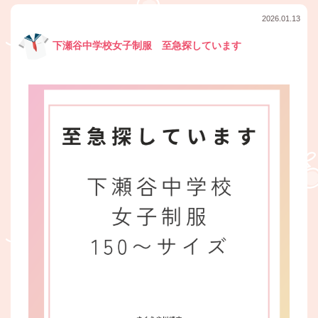
2026.01.13
下瀬谷中学校女子制服 至急探しています