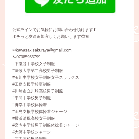
公式ラインでお気軽にお問い合わせ頂けます⬆
ポチっと友達追加宜しくお願いします😊🌸
✉kawasakisakuraya@gmail.com
📞07085956799
#下瀬谷中学校女子制服
#法政大学第二高校男子制服
#玉川中学校女子制服女子スラックス
#田島支援学校夏制服
#川崎市立川崎高校男子制服
#平間中学校男子制服
#御幸中学校体操着
#田島支援学校体操着ジャージ
#横浜清風高校女子制服
#宮内中学校男子制服体操着ジャージ
#大師中学校ジャージ
#商工高校男子制服