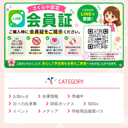
CATEGORY
お知らせ
在庫情報
準備中
日々の出来事
回収ボックス
SDGs
イベント
メディア
学校用品循環パス