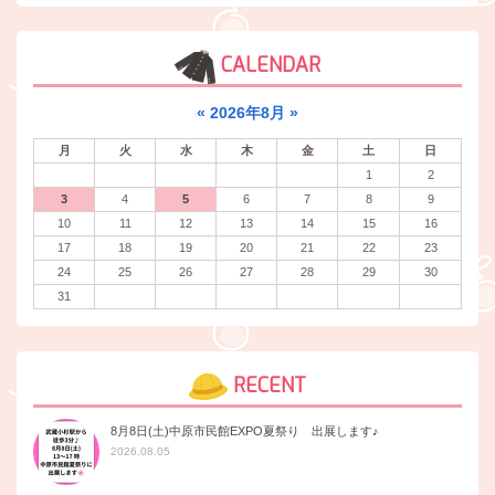
CALENDAR
«
2026年8月
»
月
火
水
木
金
土
日
1
2
3
4
5
6
7
8
9
10
11
12
13
14
15
16
17
18
19
20
21
22
23
24
25
26
27
28
29
30
31
RECENT
8月8日(土)中原市民館EXPO夏祭り 出展します♪
2026.08.05