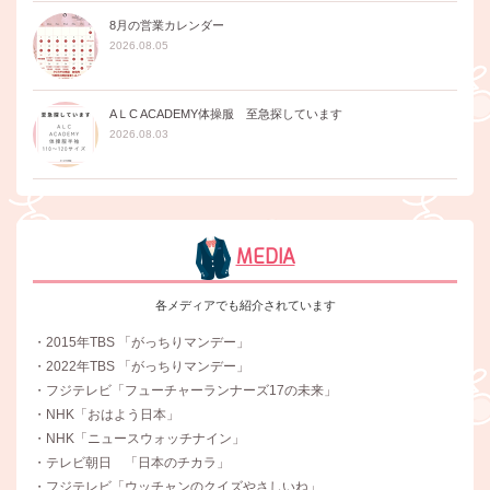
8月の営業カレンダー
2026.08.05
AＬC ACADEMY体操服 至急探しています
2026.08.03
MEDIA
各メディアでも紹介されています
・2015年TBS 「がっちりマンデー」
・2022年TBS 「がっちりマンデー」
・フジテレビ「フューチャーランナーズ17の未来」
・NHK「おはよう日本」
・NHK「ニュースウォッチナイン」
・テレビ朝日 「日本のチカラ」
・フジテレビ「ウッチャンのクイズやさしいね」