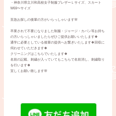
・神奈川県立川和高校女子制服ブレザーＬサイズ、スカート
W69〜サイズ
至急お探しの後輩の方がいらっしゃいます🌸
卒業されて不要になりました制服・ジャージ・カバン等お持ち
の方いらっしゃいましたらぜひご提供お願いいたします🍀
通学に必要としている後輩の提供へお繋ぎいたします🍀回収に
伺わせていただきます🍀
クリーニングはこちらでいたします🍀
名前の記載、刺繍が入っていてもこちらで名前消し、刺繍取り
を行います🍀
宜しくお願い致します🌸