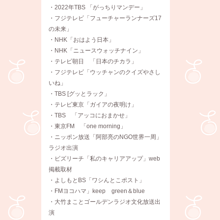
・2022年TBS 「がっちりマンデー」
・フジテレビ「フューチャーランナーズ17
の未来」
・NHK「おはよう日本」
・NHK「ニュースウォッチナイン」
・テレビ朝日 「日本のチカラ」
・フジテレビ「ウッチャンのクイズやさし
いね」
・TBS [グッとラック」
・テレビ東京「ガイアの夜明け」
・TBS 「アッコにおまかせ」
・東京FM 「one morning」
・ニッポン放送「阿部亮のNGO世界一周」
ラジオ出演
・ビズリーチ「私のキャリアアップ」web
掲載取材
・よしもとBS「ワシんとこポスト」
・FMヨコハマ」keep green＆blue
・大竹まことゴールデンラジオ文化放送出
演