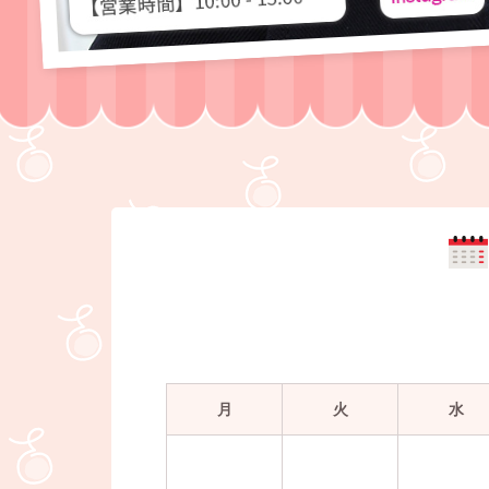
月
火
水