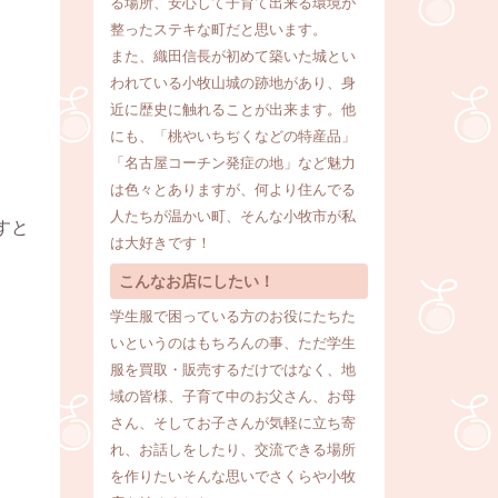
る場所、安心して子育て出来る環境が
整ったステキな町だと思います。
また、織田信長が初めて築いた城とい
われている小牧山城の跡地があり、身
近に歴史に触れることが出来ます。他
にも、「桃やいちぢくなどの特産品」
「名古屋コーチン発症の地」など魅力
は色々とありますが、何より住んでる
人たちが温かい町、そんな小牧市が私
すと
は大好きです！
こんなお店にしたい！
学生服で困っている方のお役にたちた
いというのはもちろんの事、ただ学生
服を買取・販売するだけではなく、地
域の皆様、子育て中のお父さん、お母
さん、そしてお子さんが気軽に立ち寄
れ、お話しをしたり、交流できる場所
を作りたいそんな思いでさくらや小牧