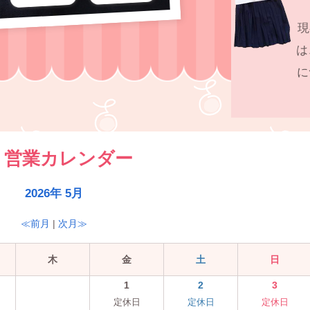
現
は
に
営業カレンダー
2026年 5月
≪前月
|
次月≫
木
金
土
日
1
2
3
定休日
定休日
定休日