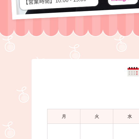
月
火
水