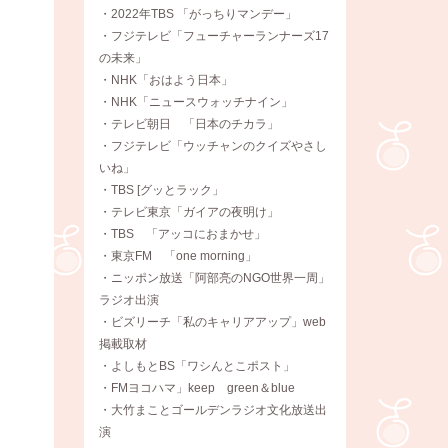
・2022年TBS 「がっちりマンデー」
・フジテレビ「フューチャーランナーズ17
の未来」
・NHK「おはよう日本」
・NHK「ニュースウォッチナイン」
・テレビ朝日 「日本のチカラ」
・フジテレビ「ウッチャンのクイズやさし
いね」
・TBS [グッとラック」
・テレビ東京「ガイアの夜明け」
・TBS 「アッコにおまかせ」
・東京FM 「one morning」
・ニッポン放送「阿部亮のNGO世界一周」
ラジオ出演
・ビズリーチ「私のキャリアアップ」web
掲載取材
・よしもとBS「ワシんとこポスト」
・FMヨコハマ」keep green＆blue
・大竹まことゴールデンラジオ文化放送出
演