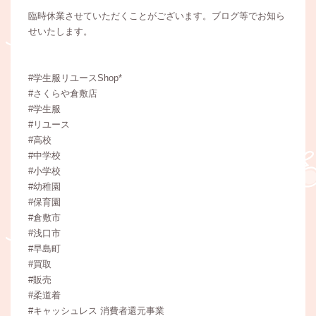
臨時休業させていただくことがございます。ブログ等でお知ら
せいたします。
#学生服リユースShop*
#さくらや倉敷店
#学生服
#リユース
#高校
#中学校
#小学校
#幼稚園
#保育園
#倉敷市
#浅口市
#早島町
#買取
#販売
#柔道着
#キャッシュレス 消費者還元事業