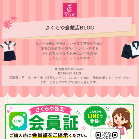
さくらや倉敷店BLOG
なんとか家計を抑えたい子育て世帯のために
愛着のある学⽣服をバトンタッチする
幸せのサイクルをお⼿伝いするのが
わたしたち、さくらやです
倉敷市中島2664-1
086-466-3315
営業日：月・水・金・土（祝日をのぞく） 13:30～17:00 臨時休業することがござい
ます。こちらのブログでお知らせします。