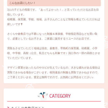
こんなお店にしたい！
3人の子どもの母親です。「あってよかった！」と言っていただけるお店を目
指しています。
幼稚園、保育園、学校、地域、お子さんのことなど情報を教えていただければ
嬉しいです❣
さくらや倉敷店では不要になった制服＆体操服、学校指定用品などを買い取
り、必要としているお子さま、ご家庭に販売するリユースのお店です。
買取をさせていただく地域は現在、倉敷市、早島町の保育園、幼稚園、小学
校、中学校、高校（公立、私立どちらも対象です）浅口市の一部の高校とさせ
ていただいています。
デザイン変更があったものやカビが生えているもの、大きな破れがある場合は
買取できかねる場合がございます。校則違反の制服も買取できかねますので、
ご了承くださいませ。査定は無料ですので、お気軽にお問合せください♪
CATEGORY