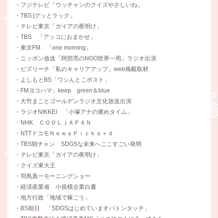
・フジテレビ「ウッチャンのクイズやさしいね」
・TBS [グッとラック」
・テレビ東京「ガイアの夜明け」
・TBS 「アッコにおまかせ」
・東京FM 「one morning」
・ニッポン放送「阿部亮のNGO世界一周」ラジオ出演
・ビズリーチ「私のキャリアアップ」web掲載取材
・よしもとBS「ワシんとこポスト」
・FMヨコハマ」keep green＆blue
・大竹まことゴールデンラジオ文化放送出演
・ラジオNIKKEI 「小塚アナの褒めタイム」
・NHK ＣＯＯＬＪＡＰＡＮ
・NTTドコモＮｅｗｓＰｉｃｋｓ＋ｄ
・TBS朝チャン SDGSな未来へここすごい発明
・テレビ東京「ガイアの夜明け」
・クイズ東大王
・羽鳥真一モーニングショー
・経済産業省 小規模企業白書
・地方行政「地域で稼ごう」
・BS朝日 「SDGSはじめていますバトンタッチ」