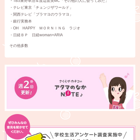
・TBS東野幸治＆渡辺直美MC「その他の人に会ってみた」
・テレビ東京「チェンジザワールド」
・関西テレビ「ブラマヨのウラマヨ」
・銀行実務本
・OH HAPPY ＭＯＲＮＩＮＧ ラジオ
・日経ＢＰ 日経woman×ARIA
その他多数