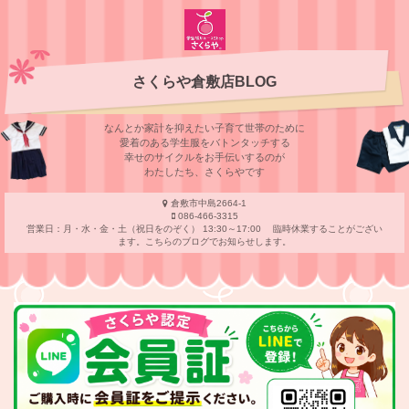
さくらや倉敷店BLOG
なんとか家計を抑えたい子育て世帯のために
愛着のある学⽣服をバトンタッチする
幸せのサイクルをお⼿伝いするのが
わたしたち、さくらやです
倉敷市中島2664-1
086-466-3315
営業日：月・水・金・土（祝日をのぞく） 13:30～17:00 臨時休業することがござい
ます。こちらのブログでお知らせします。