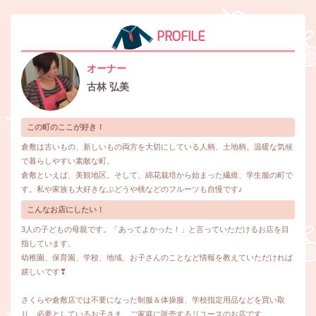
PROFILE
オーナー
古林 弘美
この町のここが好き！
倉敷は古いもの、新しいもの両方を大切にしている人柄、土地柄。温暖な気候
で暮らしやすい素敵な町。
倉敷といえば、美観地区。そして、綿花栽培から始まった繊維、学生服の町で
す。私や家族も大好きなぶどうや桃などのフルーツも自慢です♪
こんなお店にしたい！
3人の子どもの母親です。「あってよかった！」と言っていただけるお店を目
指しています。
幼稚園、保育園、学校、地域、お子さんのことなど情報を教えていただければ
嬉しいです❣
さくらや倉敷店では不要になった制服＆体操服、学校指定用品などを買い取
り、必要としているお子さま、ご家庭に販売するリユースのお店です。