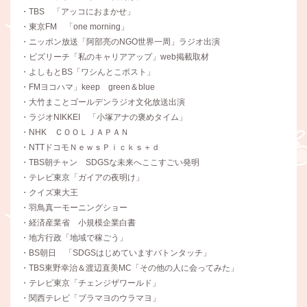
・TBS 「アッコにおまかせ」
・東京FM 「one morning」
・ニッポン放送「阿部亮のNGO世界一周」ラジオ出演
・ビズリーチ「私のキャリアアップ」web掲載取材
・よしもとBS「ワシんとこポスト」
・FMヨコハマ」keep green＆blue
・大竹まことゴールデンラジオ文化放送出演
・ラジオNIKKEI 「小塚アナの褒めタイム」
・NHK ＣＯＯＬＪＡＰＡＮ
・NTTドコモＮｅｗｓＰｉｃｋｓ＋ｄ
・TBS朝チャン SDGSな未来へここすごい発明
・テレビ東京「ガイアの夜明け」
・クイズ東大王
・羽鳥真一モーニングショー
・経済産業省 小規模企業白書
・地方行政「地域で稼ごう」
・BS朝日 「SDGSはじめていますバトンタッチ」
・TBS東野幸治＆渡辺直美MC「その他の人に会ってみた」
・テレビ東京「チェンジザワールド」
・関西テレビ「ブラマヨのウラマヨ」