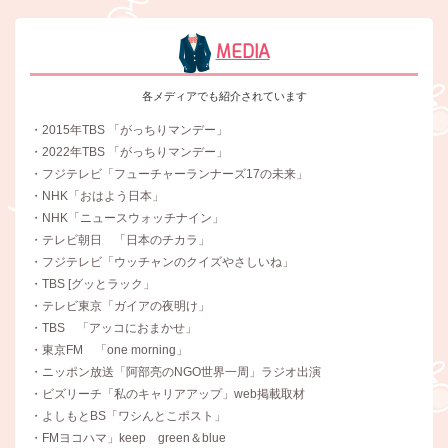
MEDIA
各メディアでも紹介されています
・2015年TBS 「がっちりマンデー」
・2022年TBS 「がっちりマンデー」
・フジテレビ「フューチャーランナーズ17の未来」
・NHK「おはよう日本」
・NHK「ニュースウォッチナイン」
・テレビ朝日 「日本のチカラ」
・フジテレビ「ウッチャンのクイズやさしいね」
・TBS [グッとラック」
・テレビ東京「ガイアの夜明け」
・TBS 「アッコにおまかせ」
・東京FM 「one morning」
・ニッポン放送「阿部亮のNGO世界一周」ラジオ出演
・ビズリーチ「私のキャリアアップ」web掲載取材
・よしもとBS「ワシんとこポスト」
・FMヨコハマ」keep green＆blue