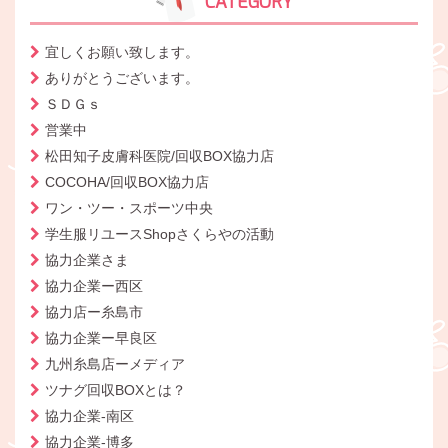
CATEGORY
宜しくお願い致します。
ありがとうございます。
ＳＤＧｓ
営業中
松田知子皮膚科医院/回収BOX協力店
COCOHA/回収BOX協力店
ワン・ツー・スポーツ中央
学生服リユースShopさくらやの活動
協力企業さま
協力企業ー西区
協力店ー糸島市
協力企業ー早良区
九州糸島店ーメディア
ツナグ回収BOXとは？
協力企業-南区
協力企業-博多