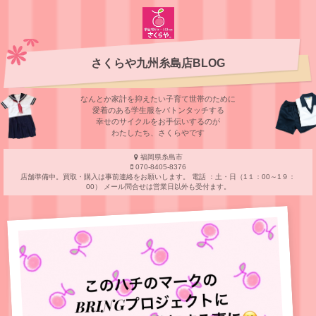
さくらや九州糸島店BLOG
なんとか家計を抑えたい子育て世帯のために
愛着のある学⽣服をバトンタッチする
幸せのサイクルをお⼿伝いするのが
わたしたち、さくらやです
福岡県糸島市
070-8405-8376
店舗準備中。買取・購入は事前連絡をお願いします。 電話 ：土・日（1１：00～1９：
00） メール問合せは営業日以外も受付ます。