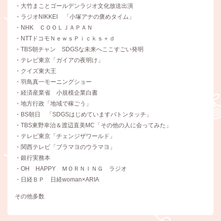
・大竹まことゴールデンラジオ文化放送出演
・ラジオNIKKEI 「小塚アナの褒めタイム」
・NHK ＣＯＯＬＪＡＰＡＮ
・NTTドコモＮｅｗｓＰｉｃｋｓ＋ｄ
・TBS朝チャン SDGSな未来へここすごい発明
・テレビ東京「ガイアの夜明け」
・クイズ東大王
・羽鳥真一モーニングショー
・経済産業省 小規模企業白書
・地方行政「地域で稼ごう」
・BS朝日 「SDGSはじめていますバトンタッチ」
・TBS東野幸治＆渡辺直美MC「その他の人に会ってみた」
・テレビ東京「チェンジザワールド」
・関西テレビ「ブラマヨのウラマヨ」
・銀行実務本
・OH HAPPY ＭＯＲＮＩＮＧ ラジオ
・日経ＢＰ 日経woman×ARIA
その他多数