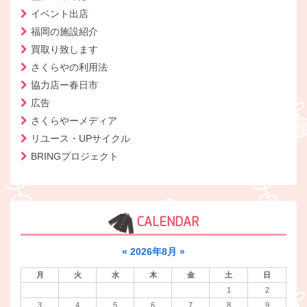
イベント出店
福岡の施設紹介
買取り致します
さくらやの利用法
協力店ー春日市
広告
さくらやーメディア
リユース・UPサイクル
BRINGプロジェクト
CALENDAR
«
2026年8月
»
月
火
水
木
金
土
日
1
2
3
4
5
6
7
8
9