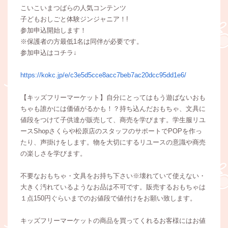
こいこいまつばらの人気コンテンツ
子どもおしごと体験ジンジャニア！!
参加申込開始します！
※保護者の方最低1名は同伴が必要です。
参加申込はコチラ↓
https://kokc.jp/e/c3e5d5cce8acc7beb7ac20dcc95dd1e6/
【キッズフリーマーケット】自分にとってはもう遊ばないおも
ちゃも誰かには価値がるかも！？持ち込んだおもちゃ、文具に
値段をつけて子供達が販売して、商売を学びます。学生服リユ
ースShopさくらや松原店のスタッフのサポートでPOPを作っ
たり、声掛けをします。物を大切にするリユースの意識や商売
の楽しさを学びます。
不要なおもちゃ・文具をお持ち下さい※壊れていて使えない・
大きく汚れているようなお品は不可です。販売するおもちゃは
１点150円ぐらいまでのお値段で値付けをお願い致します。
キッズフリーマーケットの商品を買ってくれるお客様にはお値