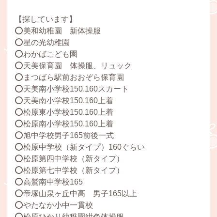
【探しています】
⭕️美和幼稚園 新体操服
⭕️星の光幼稚園
⭕️わかばこども園
⭕️天美保育園 体操服、リュック
⭕️まつばら駅前おおぞら保育園
⭕️天美南小学校150.160スカート
⭕️天美南小学校150.160上着
⭕️松原東小学校150.160上着
⭕️松原南小学校150.160上着
⭕️旭中学校男子165前後一式
⭕️松原中学校（新タイプ）160ぐらい
⭕️松原第四中学校（新タイプ）
⭕️松原第七中学校（新タイプ）
⭕️高鷲南中学校165
⭕️帝塚山泉ヶ丘中高 男子165以上
⭕️やたなか小中一貫校
⭕️松原ひかり幼稚園紺色体操服