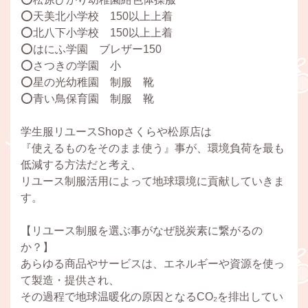
⭕️天美北小学校 150以上上着
⭕️北八下小学校 150以上上着
⭕️はにふ学園 ブレザー150
⭕️さつきの学園 小
⭕️星の光幼稚園 制服 靴
⭕️青い鳥保育園 制服 靴
学生服リユースShopさくらや松原店は
『使えるものをそのまま使う』事が、環境負荷を最も
低減する方法だと考え、
リユース制服活用によって地球環境に貢献していきま
す。
【リユース制服を選ぶ事がなぜ脱炭素に繋がるの
か？】
あらゆる商品やサービスは、エネルギーや資源を使っ
て製造・提供され、
その過程で地球温暖化の原因となるCO₂を排出してい