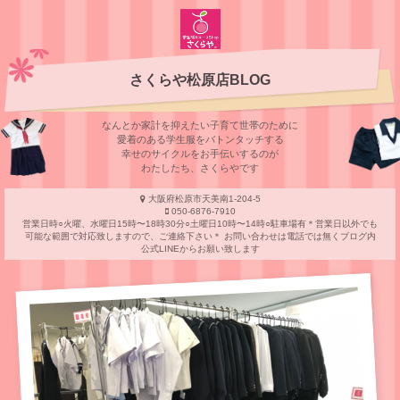
さくらや松原店BLOG
なんとか家計を抑えたい子育て世帯のために
愛着のある学⽣服をバトンタッチする
幸せのサイクルをお⼿伝いするのが
わたしたち、さくらやです
大阪府松原市天美南1-204-5
050-6876-7910
営業日時○火曜、水曜日15時〜18時30分○土曜日10時〜14時○駐車場有＊営業日以外でも
可能な範囲で対応致しますので、ご連絡下さい＊ お問い合わせは電話では無くブログ内
公式LINEからお願い致します