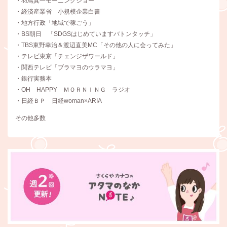
・羽鳥真一モーニングショー
・経済産業省 小規模企業白書
・地方行政「地域で稼ごう」
・BS朝日 「SDGSはじめていますバトンタッチ」
・TBS東野幸治＆渡辺直美MC「その他の人に会ってみた」
・テレビ東京「チェンジザワールド」
・関西テレビ「ブラマヨのウラマヨ」
・銀行実務本
・OH HAPPY ＭＯＲＮＩＮＧ ラジオ
・日経ＢＰ 日経woman×ARIA
その他多数