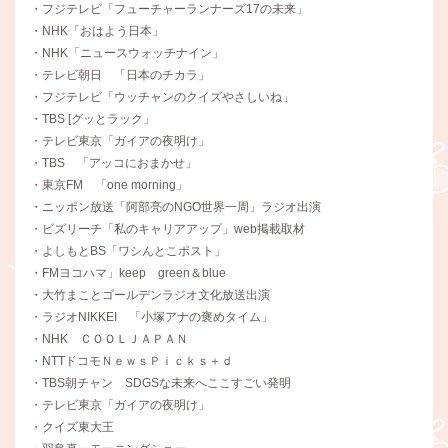
・フジテレビ「フューチャーランナーズ17の未来」
・NHK「おはよう日本」
・NHK「ニュースウォッチナイン」
・テレビ朝日 「日本のチカラ」
・フジテレビ「ウッチャンのクイズやさしいね」
・TBS [グッとラック」
・テレビ東京「ガイアの夜明け」
・TBS 「アッコにおまかせ」
・東京FM 「one morning」
・ニッポン放送「阿部亮のNGO世界一周」ラジオ出演
・ビズリーチ「私のキャリアアップ」web掲載取材
・よしもとBS「ワシんとこポスト」
・FMヨコハマ」keep green＆blue
・大竹まことゴールデンラジオ文化放送出演
・ラジオNIKKEI 「小塚アナの褒めタイム」
・NHK ＣＯＯＬＪＡＰＡＮ
・NTTドコモＮｅｗｓＰｉｃｋｓ＋ｄ
・TBS朝チャン SDGSな未来へここすごい発明
・テレビ東京「ガイアの夜明け」
・クイズ東大王