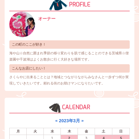
PROFILE
オーナー
この町のここが好き！
海や山☆自然に囲まれ季節の移り変わりを肌で感じることのできる茨城県☆偕
楽園や千波湖はよくお散歩に行く大好きな場所です。
こんなお店にしたい！
さくらやに出来ることとは？地域とつながりながらみなさんと一歩ずつ何か実
現していきたいです。頼れる街のお助けマンになりたいです。
CALENDAR
«
2023年3月
»
月
火
水
木
金
土
日
1
2
3
4
5