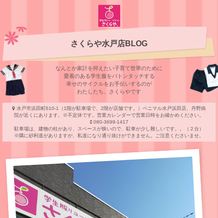
さくらや水戸店BLOG
なんとか家計を抑えたい子育て世帯のために
愛着のある学⽣服をバトンタッチする
幸せのサイクルをお⼿伝いするのが
わたしたち、さくらやです
水戸市浜田町610-1（1階が駐車場で、2階が店舗です。）ベニマル水戸浜田店、丹野病
院が近くにあります。※不定休です。営業カレンダーで営業日時をお確かめください。
080-3699-1417
駐車場は、建物の柱があり、スペースが狭いので、駐車が少し難しいです。。（２台）
※隣に砂利道がありますが、私道になり通り抜けができません。ご注意くださいませ。