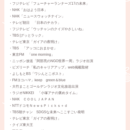
・フジテレビ「フューチャーランナーズ17の未来」
・NHK「おはよう日本」
・NHK「ニュースウォッチナイン」
・テレビ朝日 「日本のチカラ」
・フジテレビ「ウッチャンのクイズやさしいね」
・TBS [グッとラック」
・テレビ東京「ガイアの夜明け」
・TBS 「アッコにおまかせ」
・東京FM 「one morning」
・ニッポン放送「阿部亮のNGO世界一周」ラジオ出演
・ビズリーチ「私のキャリアアップ」web掲載取材
・よしもとBS「ワシんとこポスト」
・FMヨコハマ」keep green＆blue
・大竹まことゴールデンラジオ文化放送出演
・ラジオNIKKEI 「小塚アナの褒めタイム」
・NHK ＣＯＯＬＪＡＰＡＮ
・NTTドコモＮｅｗｓＰｉｃｋｓ＋ｄ
・TBS朝チャン SDGSな未来へここすごい発明
・テレビ東京「ガイアの夜明け」
・クイズ東大王