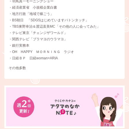
・羽鳥真一モーニングショー
・経済産業省 小規模企業白書
・地方行政「地域で稼ごう」
・BS朝日 「SDGSはじめていますバトンタッチ」
・TBS東野幸治＆渡辺直美MC「その他の人に会ってみた」
・テレビ東京「チェンジザワールド」
・関西テレビ「ブラマヨのウラマヨ」
・銀行実務本
・OH HAPPY ＭＯＲＮＩＮＧ ラジオ
・日経ＢＰ 日経woman×ARIA
その他多数