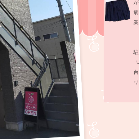
が
病
業
駐
台
り