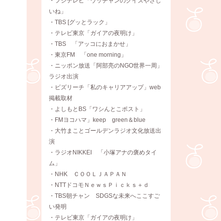
・フジテレビ「ウッチャンのクイズやさし
いね」
・TBS [グッとラック」
・テレビ東京「ガイアの夜明け」
・TBS 「アッコにおまかせ」
・東京FM 「one morning」
・ニッポン放送「阿部亮のNGO世界一周」
ラジオ出演
・ビズリーチ「私のキャリアアップ」web
掲載取材
・よしもとBS「ワシんとこポスト」
・FMヨコハマ」keep green＆blue
・大竹まことゴールデンラジオ文化放送出
演
・ラジオNIKKEI 「小塚アナの褒めタイ
ム」
・NHK ＣＯＯＬＪＡＰＡＮ
・NTTドコモＮｅｗｓＰｉｃｋｓ＋ｄ
・TBS朝チャン SDGSな未来へここすご
い発明
・テレビ東京「ガイアの夜明け」