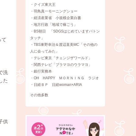
・クイズ東大王
・羽鳥真一モーニングショー
・経済産業省 小規模企業白書
・地方行政「地域で稼ごう」
・BS朝日 「SDGSはじめていますバトン
タッチ」
って
・TBS東野幸治＆渡辺直美MC「その他の
人に会ってみた」
・テレビ東京「チェンジザワールド」
・関西テレビ「ブラマヨのウラマヨ」
・銀行実務本
で洗
・OH HAPPY ＭＯＲＮＩＮＧ ラジオ
した
・日経ＢＰ 日経woman×ARIA
その他多数
子供