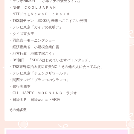
・ラジオNIKKEI 「小塚アナの褒めタイム」
・NHK ＣＯＯＬＪＡＰＡＮ
・NTTドコモＮｅｗｓＰｉｃｋｓ＋ｄ
・TBS朝チャン SDGSな未来へここすごい発明
・テレビ東京「ガイアの夜明け」
・クイズ東大王
・羽鳥真一モーニングショー
・経済産業省 小規模企業白書
・地方行政「地域で稼ごう」
・BS朝日 「SDGSはじめていますバトンタッチ」
・TBS東野幸治＆渡辺直美MC「その他の人に会ってみた」
・テレビ東京「チェンジザワールド」
・関西テレビ「ブラマヨのウラマヨ」
・銀行実務本
・OH HAPPY ＭＯＲＮＩＮＧ ラジオ
・日経ＢＰ 日経woman×ARIA
その他多数