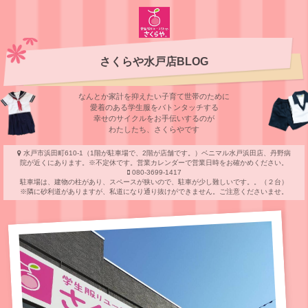
さくらや水戸店BLOG
なんとか家計を抑えたい子育て世帯のために
愛着のある学⽣服をバトンタッチする
幸せのサイクルをお⼿伝いするのが
わたしたち、さくらやです
水戸市浜田町610-1（1階が駐車場で、2階が店舗です。）ベニマル水戸浜田店、丹野病
院が近くにあります。※不定休です。営業カレンダーで営業日時をお確かめください。
080-3699-1417
駐車場は、建物の柱があり、スペースが狭いので、駐車が少し難しいです。。（２台）
※隣に砂利道がありますが、私道になり通り抜けができません。ご注意くださいませ。