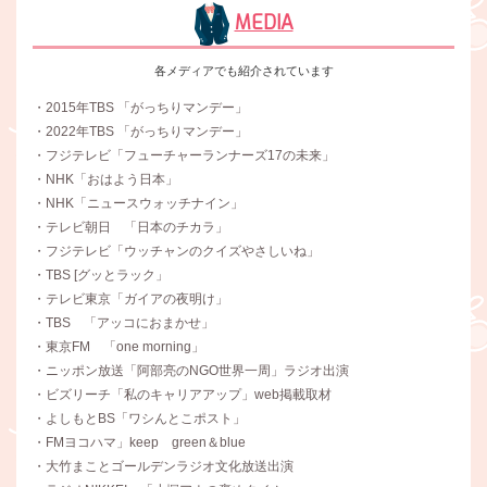
MEDIA
各メディアでも紹介されています
・2015年TBS 「がっちりマンデー」
・2022年TBS 「がっちりマンデー」
・フジテレビ「フューチャーランナーズ17の未来」
・NHK「おはよう日本」
・NHK「ニュースウォッチナイン」
・テレビ朝日 「日本のチカラ」
・フジテレビ「ウッチャンのクイズやさしいね」
・TBS [グッとラック」
・テレビ東京「ガイアの夜明け」
・TBS 「アッコにおまかせ」
・東京FM 「one morning」
・ニッポン放送「阿部亮のNGO世界一周」ラジオ出演
・ビズリーチ「私のキャリアアップ」web掲載取材
・よしもとBS「ワシんとこポスト」
・FMヨコハマ」keep green＆blue
・大竹まことゴールデンラジオ文化放送出演