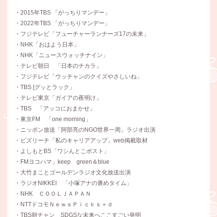
・2015年TBS 「がっちりマンデー」
・2022年TBS 「がっちりマンデー」
・フジテレビ「フューチャーランナーズ17の未来」
・NHK「おはよう日本」
・NHK「ニュースウォッチナイン」
・テレビ朝日 「日本のチカラ」
・フジテレビ「ウッチャンのクイズやさしいね」
・TBS [グッとラック」
・テレビ東京「ガイアの夜明け」
・TBS 「アッコにおまかせ」
・東京FM 「one morning」
・ニッポン放送「阿部亮のNGO世界一周」ラジオ出演
・ビズリーチ「私のキャリアアップ」web掲載取材
・よしもとBS「ワシんとこポスト」
・FMヨコハマ」keep green＆blue
・大竹まことゴールデンラジオ文化放送出演
・ラジオNIKKEI 「小塚アナの褒めタイム」
・NHK ＣＯＯＬＪＡＰＡＮ
・NTTドコモＮｅｗｓＰｉｃｋｓ＋ｄ
・TBS朝チャン SDGSな未来へここすごい発明