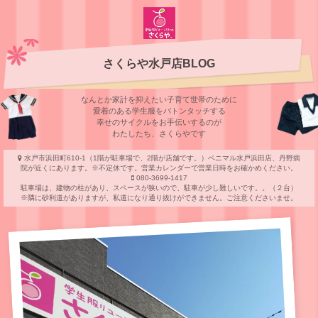
さくらや水戸店BLOG
なんとか家計を抑えたい子育て世帯のために
愛着のある学⽣服をバトンタッチする
幸せのサイクルをお⼿伝いするのが
わたしたち、さくらやです
水戸市浜田町610-1（1階が駐車場で、2階が店舗です。）ベニマル水戸浜田店、丹野病
院が近くにあります。※不定休です。営業カレンダーで営業日時をお確かめください。
080-3699-1417
駐車場は、建物の柱があり、スペースが狭いので、駐車が少し難しいです。。（２台）
※隣に砂利道がありますが、私道になり通り抜けができません。ご注意くださいませ。