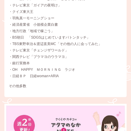
・テレビ東京「ガイアの夜明け」
・クイズ東大王
・羽鳥真一モーニングショー
・経済産業省 小規模企業白書
・地方行政「地域で稼ごう」
・BS朝日 「SDGSはじめていますバトンタッチ」
・TBS東野幸治＆渡辺直美MC「その他の人に会ってみた」
・テレビ東京「チェンジザワールド」
・関西テレビ「ブラマヨのウラマヨ」
・銀行実務本
・OH HAPPY ＭＯＲＮＩＮＧ ラジオ
・日経ＢＰ 日経woman×ARIA
その他多数