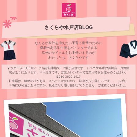
さくらや水戸店BLOG
なんとか家計を抑えたい子育て世帯のために
愛着のある学⽣服をバトンタッチする
幸せのサイクルをお⼿伝いするのが
わたしたち、さくらやです
水戸市浜田町610-1（1階が駐車場で、2階が店舗です。）ベニマル水戸浜田店、丹野病
院が近くにあります。※不定休です。営業カレンダーで営業日時をお確かめください。
080-3699-1417
駐車場は、建物の柱があり、スペースが狭いので、駐車が少し難しいです。。（２台）
※隣に砂利道がありますが、私道になり通り抜けができません。ご注意くださいませ。