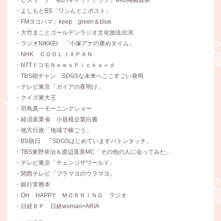
・ビズリーチ「私のキャリアアップ」web掲載取材
・よしもとBS「ワシんとこポスト」
・FMヨコハマ」keep green＆blue
・大竹まことゴールデンラジオ文化放送出演
・ラジオNIKKEI 「小塚アナの褒めタイム」
・NHK ＣＯＯＬＪＡＰＡＮ
・NTTドコモＮｅｗｓＰｉｃｋｓ＋ｄ
・TBS朝チャン SDGSな未来へここすごい発明
・テレビ東京「ガイアの夜明け」
・クイズ東大王
・羽鳥真一モーニングショー
・経済産業省 小規模企業白書
・地方行政「地域で稼ごう」
・BS朝日 「SDGSはじめていますバトンタッチ」
・TBS東野幸治＆渡辺直美MC「その他の人に会ってみた」
・テレビ東京「チェンジザワールド」
・関西テレビ「ブラマヨのウラマヨ」
・銀行実務本
・OH HAPPY ＭＯＲＮＩＮＧ ラジオ
・日経ＢＰ 日経woman×ARIA