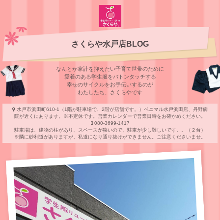
さくらや水戸店BLOG
なんとか家計を抑えたい子育て世帯のために
愛着のある学⽣服をバトンタッチする
幸せのサイクルをお⼿伝いするのが
わたしたち、さくらやです
水戸市浜田町610-1（1階が駐車場で、2階が店舗です。）ベニマル水戸浜田店、丹野病
院が近くにあります。※不定休です。営業カレンダーで営業日時をお確かめください。
080-3699-1417
駐車場は、建物の柱があり、スペースが狭いので、駐車が少し難しいです。。（２台）
※隣に砂利道がありますが、私道になり通り抜けができません。ご注意くださいませ。