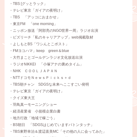
・TBS [グッとラック」
・テレビ東京「ガイアの夜明け」
・TBS 「アッコにおまかせ」
・東京FM 「one morning」
・ニッポン放送「阿部亮のNGO世界一周」ラジオ出演
・ビズリーチ「私のキャリアアップ」web掲載取材
・よしもとBS「ワシんとこポスト」
・FMヨコハマ」keep green＆blue
・大竹まことゴールデンラジオ文化放送出演
・ラジオNIKKEI 「小塚アナの褒めタイム」
・NHK ＣＯＯＬＪＡＰＡＮ
・NTTドコモＮｅｗｓＰｉｃｋｓ＋ｄ
・TBS朝チャン SDGSな未来へここすごい発明
・テレビ東京「ガイアの夜明け」
・クイズ東大王
・羽鳥真一モーニングショー
・経済産業省 小規模企業白書
・地方行政「地域で稼ごう」
・BS朝日 「SDGSはじめていますバトンタッチ」
・TBS東野幸治＆渡辺直美MC「その他の人に会ってみた」