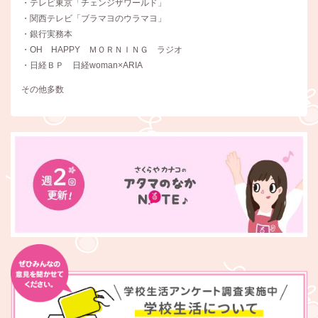
・テレビ東京「チェンジザワールド」
・関西テレビ「ブラマヨのウラマヨ」
・銀行実務本
・OH HAPPY ＭＯＲＮＩＮＧ ラジオ
・日経ＢＰ 日経woman×ARIA
その他多数