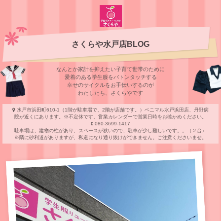
さくらや水戸店BLOG
なんとか家計を抑えたい子育て世帯のために
愛着のある学⽣服をバトンタッチする
幸せのサイクルをお⼿伝いするのが
わたしたち、さくらやです
水戸市浜田町610-1（1階が駐車場で、2階が店舗です。）ベニマル水戸浜田店、丹野病
院が近くにあります。※不定休です。営業カレンダーで営業日時をお確かめください。
080-3699-1417
駐車場は、建物の柱があり、スペースが狭いので、駐車が少し難しいです。。（２台）
※隣に砂利道がありますが、私道になり通り抜けができません。ご注意くださいませ。