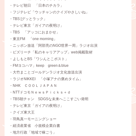
・テレビ朝日 「日本のチカラ」
・フジテレビ「ウッチャンのクイズやさしいね」
・TBS [グッとラック」
・テレビ東京「ガイアの夜明け」
・TBS 「アッコにおまかせ」
・東京FM 「one morning」
・ニッポン放送「阿部亮のNGO世界一周」ラジオ出演
・ビズリーチ「私のキャリアアップ」web掲載取材
・よしもとBS「ワシんとこポスト」
・FMヨコハマ」keep green＆blue
・大竹まことゴールデンラジオ文化放送出演
・ラジオNIKKEI 「小塚アナの褒めタイム」
・NHK ＣＯＯＬＪＡＰＡＮ
・NTTドコモＮｅｗｓＰｉｃｋｓ＋ｄ
・TBS朝チャン SDGSな未来へここすごい発明
・テレビ東京「ガイアの夜明け」
・クイズ東大王
・羽鳥真一モーニングショー
・経済産業省 小規模企業白書
・地方行政「地域で稼ごう」