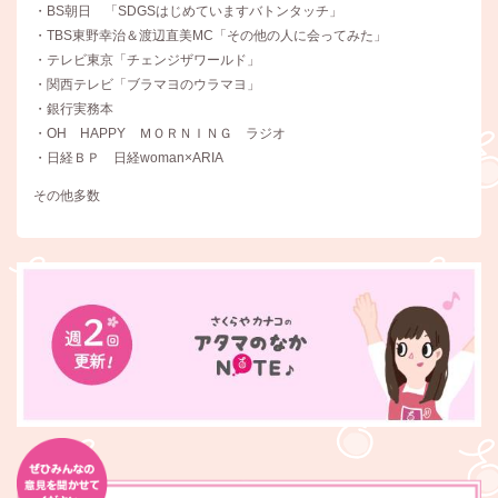
・BS朝日 「SDGSはじめていますバトンタッチ」
・TBS東野幸治＆渡辺直美MC「その他の人に会ってみた」
・テレビ東京「チェンジザワールド」
・関西テレビ「ブラマヨのウラマヨ」
・銀行実務本
・OH HAPPY ＭＯＲＮＩＮＧ ラジオ
・日経ＢＰ 日経woman×ARIA
その他多数