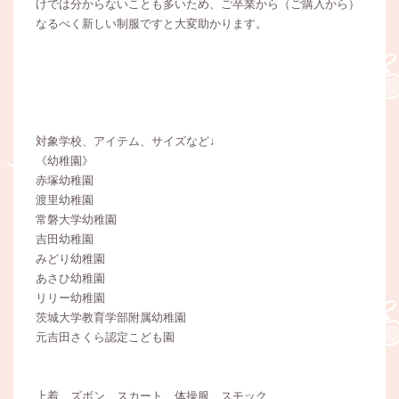
けでは分からないことも多いため、ご卒業から（ご購入から）
なるべく新しい制服ですと大変助かります。
対象学校、アイテム、サイズなど↓
《幼稚園》
赤塚幼稚園
渡里幼稚園
常磐大学幼稚園
吉田幼稚園
みどり幼稚園
あさひ幼稚園
リリー幼稚園
茨城大学教育学部附属幼稚園
元吉田さくら認定こども園
上着、ズボン、スカート、体操服、スモック