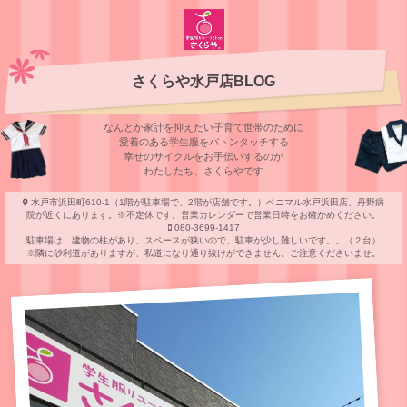
さくらや水戸店BLOG
なんとか家計を抑えたい子育て世帯のために
愛着のある学⽣服をバトンタッチする
幸せのサイクルをお⼿伝いするのが
わたしたち、さくらやです
水戸市浜田町610-1（1階が駐車場で、2階が店舗です。）ベニマル水戸浜田店、丹野病
院が近くにあります。※不定休です。営業カレンダーで営業日時をお確かめください。
080-3699-1417
駐車場は、建物の柱があり、スペースが狭いので、駐車が少し難しいです。。（２台）
※隣に砂利道がありますが、私道になり通り抜けができません。ご注意くださいませ。