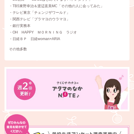
・TBS東野幸治＆渡辺直美MC「その他の人に会ってみた」
・テレビ東京「チェンジザワールド」
・関西テレビ「ブラマヨのウラマヨ」
・銀行実務本
・OH HAPPY ＭＯＲＮＩＮＧ ラジオ
・日経ＢＰ 日経woman×ARIA
その他多数