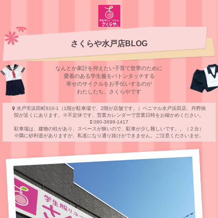
さくらや水戸店BLOG
なんとか家計を抑えたい子育て世帯のために
愛着のある学⽣服をバトンタッチする
幸せのサイクルをお⼿伝いするのが
わたしたち、さくらやです
水戸市浜田町610-1（1階が駐車場で、2階が店舗です。）ベニマル水戸浜田店、丹野病
院が近くにあります。※不定休です。営業カレンダーで営業日時をお確かめください。
080-3699-1417
駐車場は、建物の柱があり、スペースが狭いので、駐車が少し難しいです。。（２台）
※隣に砂利道がありますが、私道になり通り抜けができません。ご注意くださいませ。