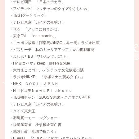
・テレビ朝日 「日本のチカラ」
・フジテレビ「ウッチャンのクイズやさしいね」
・TBS [グッとラック」
・テレビ東京「ガイアの夜明け」
・TBS 「アッコにおまかせ」
・東京FM 「one morning」
・ニッポン放送「阿部亮のNGO世界一周」ラジオ出演
・ビズリーチ「私のキャリアアップ」web掲載取材
・よしもとBS「ワシんとこポスト」
・FMヨコハマ」keep green＆blue
・大竹まことゴールデンラジオ文化放送出演
・ラジオNIKKEI 「小塚アナの褒めタイム」
・NHK ＣＯＯＬＪＡＰＡＮ
・NTTドコモＮｅｗｓＰｉｃｋｓ＋ｄ
・TBS朝チャン SDGSな未来へここすごい発明
・テレビ東京「ガイアの夜明け」
・クイズ東大王
・羽鳥真一モーニングショー
・経済産業省 小規模企業白書
・地方行政「地域で稼ごう」
・BS朝日 「SDGSはじめていますバトンタッチ」