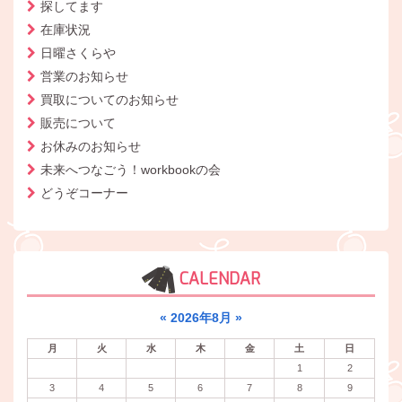
探してます
在庫状況
日曜さくらや
営業のお知らせ
買取についてのお知らせ
販売について
お休みのお知らせ
未来へつなごう！workbookの会
どうぞコーナー
CALENDAR
«
2026年8月
»
月
火
水
木
金
土
日
1
2
3
4
5
6
7
8
9