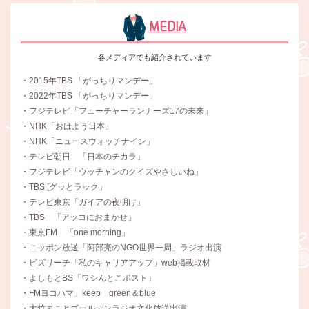
MEDIA
各メディアでも紹介されています
・2015年TBS 「がっちりマンデー」
・2022年TBS 「がっちりマンデー」
・フジテレビ「フューチャーランナーズ17の未来」
・NHK「おはよう日本」
・NHK「ニュースウォッチナイン」
・テレビ朝日 「日本のチカラ」
・フジテレビ「ウッチャンのクイズやさしいね」
・TBS [グッとラック」
・テレビ東京「ガイアの夜明け」
・TBS 「アッコにおまかせ」
・東京FM 「one morning」
・ニッポン放送「阿部亮のNGO世界一周」ラジオ出演
・ビズリーチ「私のキャリアアップ」web掲載取材
・よしもとBS「ワシんとこポスト」
・FMヨコハマ」keep green＆blue
・大竹まことゴールデンラジオ文化放送出演