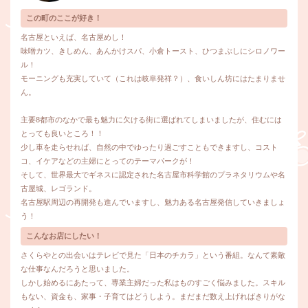
この町のここが好き！
名古屋といえば、名古屋めし！
味噌カツ、きしめん、あんかけスパ、小倉トースト、ひつまぶしにシロノワー
ル！
モーニングも充実していて（これは岐阜発祥？）、食いしん坊にはたまりませ
ん。
主要8都市のなかで最も魅力に欠ける街に選ばれてしまいましたが、住むには
とっても良いところ！！
少し車を走らせれば、自然の中でゆったり過ごすこともできますし、コスト
コ、イケアなどの主婦にとってのテーマパークが！
そして、世界最大でギネスに認定された名古屋市科学館のプラネタリウムや名
古屋城、レゴランド。
名古屋駅周辺の再開発も進んでいますし、魅力ある名古屋発信していきましょ
う！
こんなお店にしたい！
さくらやとの出会いはテレビで見た「日本のチカラ」という番組。なんて素敵
な仕事なんだろうと思いました。
しかし始めるにあたって、専業主婦だった私はものすごく悩みました。スキル
もない、資金も、家事・子育てはどうしよう。まだまだ数え上げればきりがな