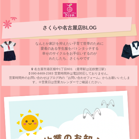
さくらや名古屋店BLOG
なんとか家計を抑えたい子育て世帯のために
愛着のある学⽣服をバトンタッチする
幸せのサイクルをお⼿伝いするのが
わたしたち、さくらやです
名古屋市港区畑中1丁目601 （最寄駅は近鉄蟹江駅）
090-8469-2383 営業時間外は電話対応しておりません。
営業時間外のお問い合わせはブログ内の『お問い合わせフォーム』からお願いいたしま
す。※営業日は営業カレンダーでご確認ください。