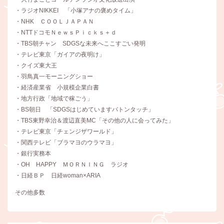
・ラジオNIKKEI 「小塚アナの褒めタイム」
・NHK ＣＯＯＬＪＡＰＡＮ
・NTTドコモＮｅｗｓＰｉｃｋｓ＋ｄ
・TBS朝チャン SDGSな未来へここすごい発明
・テレビ東京「ガイアの夜明け」
・クイズ東大王
・羽鳥真一モーニングショー
・経済産業省 小規模企業白書
・地方行政「地域で稼ごう」
・BS朝日 「SDGSはじめていますバトンタッチ」
・TBS東野幸治＆渡辺直美MC「その他の人に会ってみた」
・テレビ東京「チェンジザワールド」
・関西テレビ「ブラマヨのウラマヨ」
・銀行実務本
・OH HAPPY ＭＯＲＮＩＮＧ ラジオ
・日経ＢＰ 日経woman×ARIA
その他多数