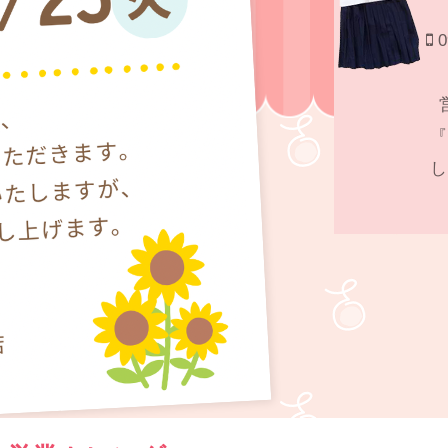
0
『
し