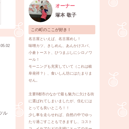
オーナー
塚本 敬子
この町のここが好き！
名古屋といえば、名古屋めし！
味噌カツ、きしめん、あんかけスパ、
.05.02
小倉トースト、ひつまぶしにシロノワ
ール！
モーニングも充実していて（これは岐
阜発祥？）、食いしん坊にはたまりま
せん。
主要8都市のなかで最も魅力に欠ける街
に選ばれてしまいましたが、住むには
とっても良いところ！！
ツル
少し車を走らせれば、自然の中でゆっ
たり過ごすこともできますし、コスト
コ、イケアなどの主婦にとってのテー