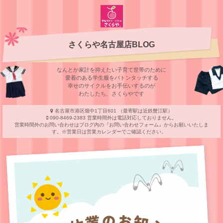
さくらや名古屋店BLOG
なんとか家計を抑えたい子育て世帯のために
愛着のある学⽣服をバトンタッチする
幸せのサイクルをお⼿伝いするのが
わたしたち、さくらやです
名古屋市港区畑中1丁目601 （最寄駅は近鉄蟹江駅）
090-8469-2383 営業時間外は電話対応しておりません。
営業時間外のお問い合わせはブログ内の『お問い合わせフォーム』からお願いいたしま
す。※営業日は営業カレンダーでご確認ください。