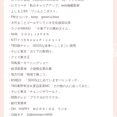
・ビズリーチ「私のキャリアアップ」web掲載取材
・よしもとBS「ワシんとこポスト」
・FMヨコハマ」keep green＆blue
・大竹まことゴールデンラジオ文化放送出演
・ラジオNIKKEI 「小塚アナの褒めタイム」
・NHK ＣＯＯＬＪＡＰＡＮ
・NTTドコモＮｅｗｓＰｉｃｋｓ＋ｄ
・TBS朝チャン SDGSな未来へここすごい発明
・テレビ東京「ガイアの夜明け」
・クイズ東大王
・羽鳥真一モーニングショー
・経済産業省 小規模企業白書
・地方行政「地域で稼ごう」
・BS朝日 「SDGSはじめていますバトンタッチ」
・TBS東野幸治＆渡辺直美MC「その他の人に会ってみた」
・テレビ東京「チェンジザワールド」
・関西テレビ「ブラマヨのウラマヨ」
・銀行実務本
・OH HAPPY ＭＯＲＮＩＮＧ ラジオ
・日経ＢＰ 日経woman×ARIA