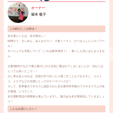
オーナー
塚本 敬子
この町のここが好き！
名古屋といえば、名古屋めし！
味噌カツ、きしめん、あんかけスパ、小倉トースト、ひつまぶしにシロノワー
ル！
モーニングも充実していて（これは岐阜発祥？）、食いしん坊にはたまりませ
ん。
主要8都市のなかで最も魅力に欠ける街に選ばれてしまいましたが、住むには
とっても良いところ！！
少し車を走らせれば、自然の中でゆったり過ごすこともできますし、コスト
コ、イケアなどの主婦にとってのテーマパークが！
そして、世界最大でギネスに認定された名古屋市科学館のプラネタリウムや名
古屋城、レゴランド。
名古屋駅周辺の再開発も進んでいますし、魅力ある名古屋発信していきましょ
う！
こんなお店にしたい！