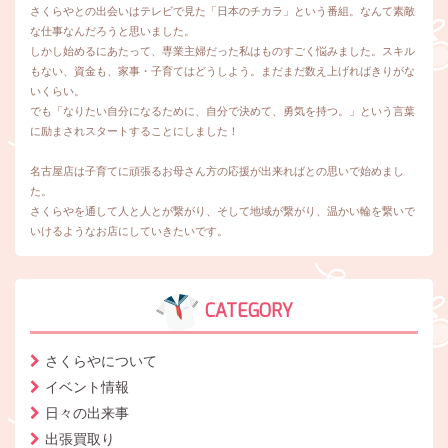
さくらやとの出会いはテレビで見た「日本のチカラ」という番組。なんて素敵
な仕事なんだろうと思いました。
しかし始めるにあたって、専業主婦だった私はものすごく悩みました。スキル
もない、資金も、家事・子育てはどうしよう。まだまだ数え上げればきりがな
いくらい。
でも「なりたい自分になるために、自分で決めて、勇気を持つ。」という言葉
に励まされスタートすることにしました！
名古屋店は子育てに頑張るお母さん方の応援が出来ればとの思いで始めまし
た。
さくらやを通して人と人とが繋がり、そして地域が繋がり、温かい輪を繋いで
いけるようなお店にしていきたいです。
CATEGORY
さくらやについて
イベント情報
日々の出来事
出張買取り